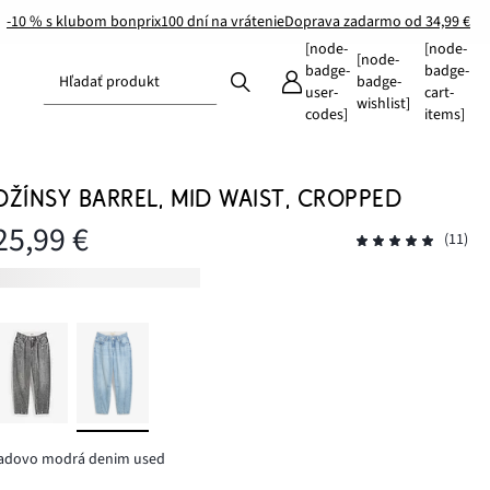
-10 % s klubom bonprix
100 dní na vrátenie
Doprava zadarmo od 34,99 €
[node-
[node-
[node-
badge-
badge-
Hľadať produkt
badge-
user-
cart-
wishlist]
codes]
items]
DŽÍNSY BARREL, MID WAIST, CROPPED
25,99 €
(11)
ľadovo modrá denim used