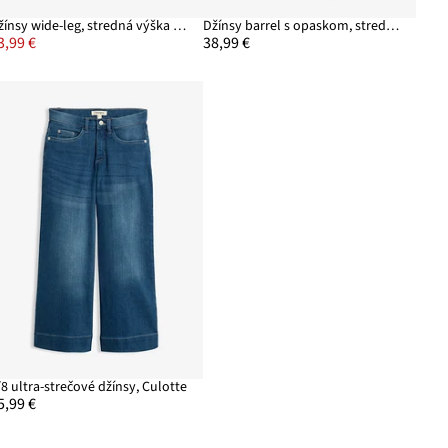
Džínsy wide-leg, stredná výška pásu
Džínsy barrel s opaskom, stredná výška pásu
3,99 €
38,99 €
/8 ultra-strečové džínsy, Culotte
5,99 €