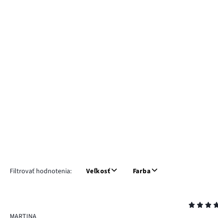
Filtrovať hodnotenia:
Veľkosť
Farba
Hodnotenie
5
MARTINA