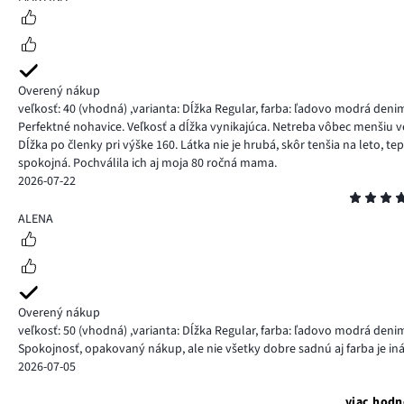
Overený nákup
veľkosť: 40
(vhodná)
,
varianta: Dĺžka Regular,
farba: ľadovo modrá deni
Perfektné nohavice. Veľkosť a dĺžka vynikajúca. Netreba vôbec menšiu veľ
Dĺžka po členky pri výške 160. Látka nie je hrubá, skôr tenšia na leto, 
spokojná. Pochválila ich aj moja 80 ročná mama.
2026-07-22
Hodnotenie
5
ALENA
Overený nákup
veľkosť: 50
(vhodná)
,
varianta: Dĺžka Regular,
farba: ľadovo modrá deni
Spokojnosť, opakovaný nákup, ale nie všetky dobre sadnú aj farba je i
2026-07-05
viac hodn