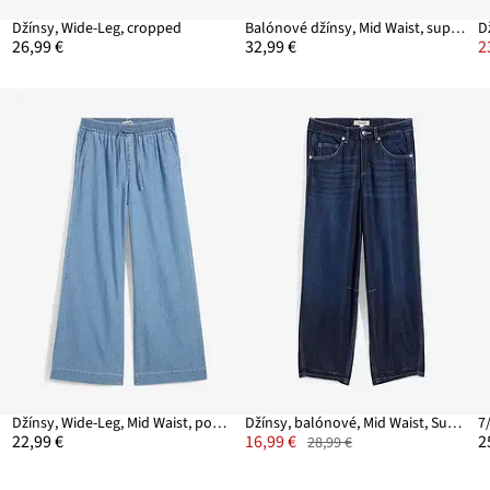
ás
Džínsy, Wide-Leg, cropped
Balónové džínsy, Mid Waist, super soft
26,99 €
32,99 €
2
d
Džínsy, Wide-Leg, Mid Waist, pohodlný pás
Džínsy, balónové, Mid Waist, Super Soft cropped
7
22,99 €
16,99 €
2
28,99 €