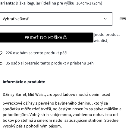
varianta
:
Dĺžka Regular (Ideálna pre výšku: 164cm-172cm)
Vybrať veľkosť
[node-product-
PRIDAŤ DO KOŠÍKA
wishlist]
226 osobám sa tento produkt páči
35 osôb si prezrelo tento produkt v priebehu 24h
Informácie o produkte
Džínsy Barrel, Mid Waist, cropped ľadovo modrá denim used
5-vreckové džínsy z pevného bavlneného denimu, ktorý sa
spočiatku môže zdať trvdší, no častým nosením sa stáva mäkším a
pohodlnejším. Voľný strih s objemnou, zaoblenou nohavicou od
bokov po stehná a smerom nadol sa zužujúcim strihom. Stredne
vysoký pás s pohodlným pásom.