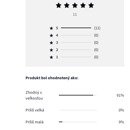
Priemerné
hodnotenie
11
5
5
(11)
Hodnotenie
4
(0)
5,
Hodnotenie
počet
3
(0)
4,
Hodnotenie
hlasov
počet
2
(0)
3,
Hodnotenie
11.
hlasov
počet
1
(0)
2,
Hodnotenie
0.
hlasov
počet
1,
0.
hlasov
počet
0.
hlasov
Produkt bol ohodnotený ako:
0.
Zhodný s
91%
veľkosťou
Príliš veľká
0%
Príliš malá
9%