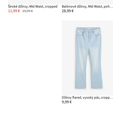
Široké džínsy, Mid Waist, cropped
Balónové džínsy, Mid Waist, pohodlný p
11,99 €
28,99 €
29,99 €
Džínsy flared, vysoký pás, croppe
9,99 €