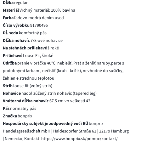
Dĺžka
regular
Materiál
Vrchný materiál: 100% bavlna
Farba
ľadovo modrá denim used
Číslo výrobku
91790495
Dĺ. sedu
komfortný pás
Dĺžka nohavíc
7/8-ové nohavice
Na stehnách priliehavé
široké
Priliehavé
Loose Fit, široké
Údržba
pranie v práčke 40°C, nebieliť, Prať a žehliť naruby,perte s
podobnými farbami, nečistiť (kruh - krížik), nevhodné do sušičky,
žehlenie strednou teplotou
Strih
loose-fit (voľný strih)
Nohavice
nadol zúžený strih nohavíc (tapered leg)
Vnútorná dĺžka nohavíc
67.5 cm vo veľkosti 42
Pás
normálny pás
Značka
bonprix
Hospodársky subjekt je zodpovedný voči EÚ
bonprix
Handelsgesellschaft mbH | Haldesdorfer Straße 61 | 22179 Hamburg
| Nemecko, Kontakt: https://www.bonprix.sk/pomoc/kontakt/