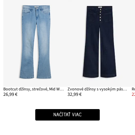
Bootcut džínsy, strečové, Mid Waist
Zvonové džínsy s vysokým pásom
26,99 €
32,99 €
2
NAČÍTAŤ VIAC