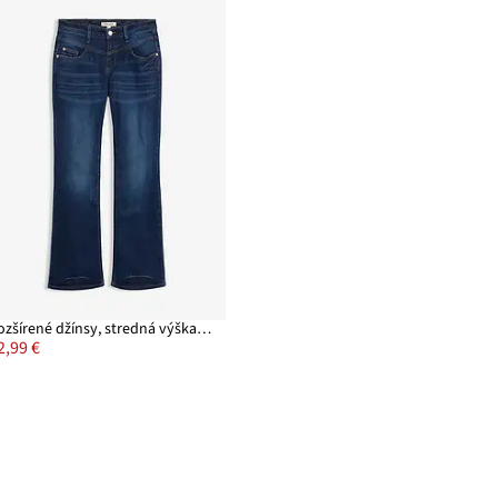
Rozšírené džínsy, stredná výška pásu, streč
2,99 €