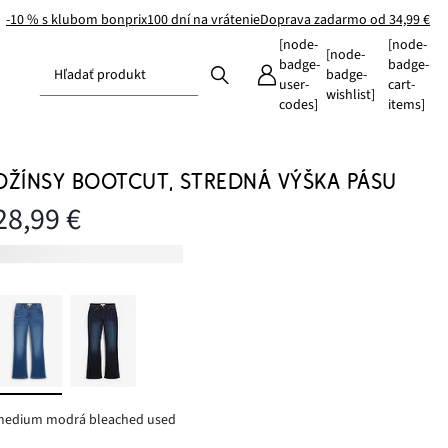
-10 % s klubom bonprix
100 dní na vrátenie
Doprava zadarmo od 34,99 €
[node-
[node-
[node-
badge-
badge-
Hľadať produkt
badge-
user-
cart-
wishlist]
codes]
items]
DŽÍNSY BOOTCUT, STREDNÁ VÝŠKA PÁSU
28,99 €
medium modrá bleached used