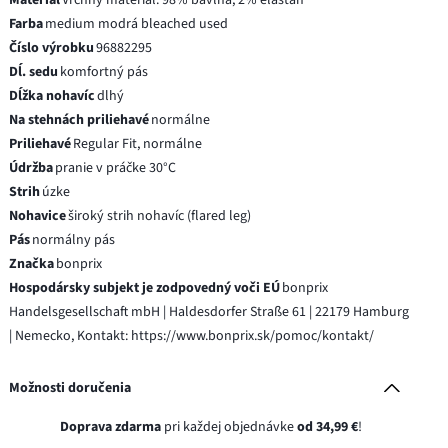
Farba
medium modrá bleached used
Číslo výrobku
96882295
Dĺ. sedu
komfortný pás
Dĺžka nohavíc
dlhý
Na stehnách priliehavé
normálne
Priliehavé
Regular Fit, normálne
Údržba
pranie v práčke 30°C
Strih
úzke
Nohavice
široký strih nohavíc (flared leg)
Pás
normálny pás
Značka
bonprix
Hospodársky subjekt je zodpovedný voči EÚ
bonprix
Handelsgesellschaft mbH | Haldesdorfer Straße 61 | 22179 Hamburg
| Nemecko, Kontakt: https://www.bonprix.sk/pomoc/kontakt/
Možnosti doručenia
Doprava zdarma
pri každej objednávke
od 34,99 €
!