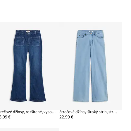
Strečové džínsy, rozšírené, vysoký pás
Strečové džínsy široký strih, stredná výška pásu
6,99 €
22,99 €