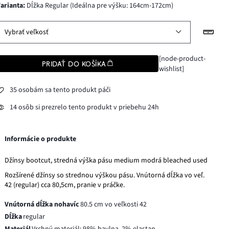
varianta
:
Dĺžka Regular (Ideálna pre výšku: 164cm-172cm)
Vybrať veľkosť
[node-product-
PRIDAŤ DO KOŠÍKA
wishlist]
35 osobám sa tento produkt páči
14 osôb si prezrelo tento produkt v priebehu 24h
Informácie o produkte
Džínsy bootcut, stredná výška pásu medium modrá bleached used
Rozšírené džínsy so strednou výškou pásu. Vnútorná dĺžka vo veľ.
42 (regular) cca 80,5cm, pranie v práčke.
Vnútorná dĺžka nohavíc
80.5 cm vo veľkosti 42
Dĺžka
regular
Materiál
Vrchný materiál: 98% bavlna, 2% elastan