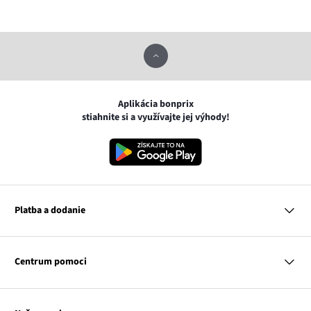
Aplikácia bonprix
stiahnite si a využívajte jej výhody!
Platba a dodanie
MasterCard
VISA
Centrum pomoci
Google pay
Apple pay
Otázky a odpovede
Platba a dodanie