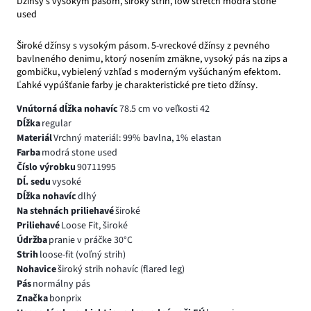
Džínsy s vysokým pásom, široký strih, low stretch modrá stone
used
Široké džínsy s vysokým pásom. 5-vreckové džínsy z pevného
bavlneného denimu, ktorý nosením zmäkne, vysoký pás na zips a
gombičku, vybielený vzhľad s moderným vyšúchaným efektom.
Ľahké vypúšťanie farby je charakteristické pre tieto džínsy.
Vnútorná dĺžka nohavíc
78.5 cm vo veľkosti 42
Dĺžka
regular
Materiál
Vrchný materiál: 99% bavlna, 1% elastan
Farba
modrá stone used
Číslo výrobku
90711995
Dĺ. sedu
vysoké
Dĺžka nohavíc
dlhý
Na stehnách priliehavé
široké
Priliehavé
Loose Fit, široké
Údržba
pranie v práčke 30°C
Strih
loose-fit (voľný strih)
Nohavice
široký strih nohavíc (flared leg)
Pás
normálny pás
Značka
bonprix