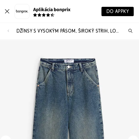
Aplikácia bonprix
DO APPKY
DŽÍNSY S VYSOKÝM PÁSOM, ŠIROKÝ STRIH, LOW STRETCH
Hľ
pr