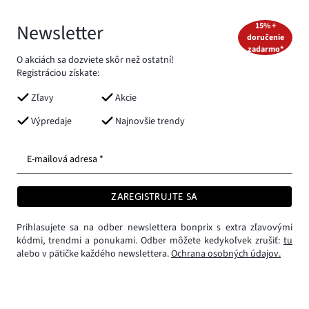
Newsletter
15% +
doručenie
zadarmo*
O akciách sa dozviete skôr než ostatní!
Registráciou získate:
Zľavy
Akcie
Výpredaje
Najnovšie trendy
E-mailová adresa *
ZAREGISTRUJTE SA
Prihlasujete sa na odber newslettera bonprix s extra zľavovými
kódmi, trendmi a ponukami. Odber môžete kedykoľvek zrušiť:
tu
alebo v pätičke každého newslettera.
Ochrana osobných údajov.