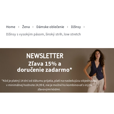
Home
Žena
Dámske oblečenie
Džínsy
Džínsy s vysokým pásom, široký strih, low stretch
NEWSLETTER
Zľava 15% a
doručenie zadarmo*
*Kód je platný 14 dní od dátumu prijatia, platí na nasledujúcu objednávku
v minimálnej hodnote
24,99 €
, nie je možné ho kombinovať s inými
zľavovými kódmi.