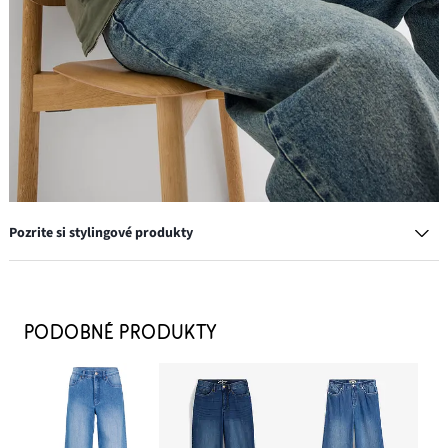
Pozrite si stylingové produkty
Džínsy s vysokým pásom, široký strih, low stretch
32,99 €
PODOBNÉ PRODUKTY
PRIDAŤ DO KOŠÍKA
Kabelka
24,99 €