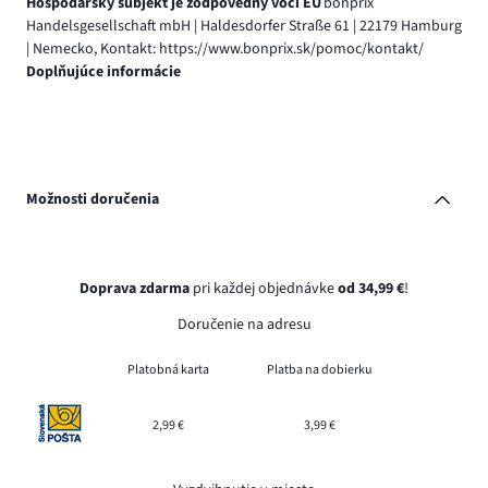
Hospodársky subjekt je zodpovedný voči EÚ
bonprix
Handelsgesellschaft mbH | Haldesdorfer Straße 61 | 22179 Hamburg
| Nemecko, Kontakt: https://www.bonprix.sk/pomoc/kontakt/
Doplňujúce informácie
Možnosti doručenia
Doprava zdarma
pri každej objednávke
od 34,99 €
!
Doručenie na adresu
Platobná karta
Platba na dobierku
2,99 €
3,99 €