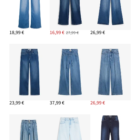
PRIDAŤ DO KOŠÍKA
Vrúbkovaný top (2 ks v balení) z bio bavlny
10,99 €
18,99 €
16,99 €
26,99 €
27,99 €
PRIDAŤ DO KOŠÍKA
Tenisky, retro vzhľad
24,99 €
PRIDAŤ DO KOŠÍKA
Kožený opasok
18,99 €
PRIDAŤ DO KOŠÍKA
23,99 €
37,99 €
26,99 €
Náušnice kruhy
19,99 €
PRIDAŤ DO KOŠÍKA