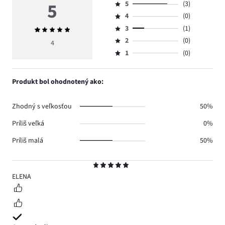
5
5
(3)
Hodnotenie
4
(0)
5,
Hodnotenie
počet
3
(1)
Priemerné
4,
Hodnotenie
hlasov
hodnotenie
počet
2
(0)
3,
4
Hodnotenie
3.
5
hlasov
počet
1
(0)
2,
Hodnotenie
0.
hlasov
počet
1,
1.
hlasov
počet
Produkt bol ohodnotený ako:
0.
hlasov
0.
Zhodný s veľkosťou
50%
Príliš veľká
0%
Príliš malá
50%
Hodnotenie
5
ELENA