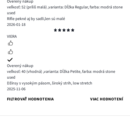
Overený nákup
veľkosť: 52
(príliš malá)
,
varianta: Dĺžka Regular,
farba: modrá stone
used
Rifle pekné aj by sadli,len sú malé
2026-01-18
Hodnotenie
5
VIERA
Overený nákup
veľkosť: 40
(vhodná)
,
varianta: Dĺžka Petite,
farba: modrá stone
used
Džínsy s vysokým pásom, široký strih, low stretch
2025-11-06
FILTROVAŤ HODNOTENIA
VIAC HODNOTENÍ