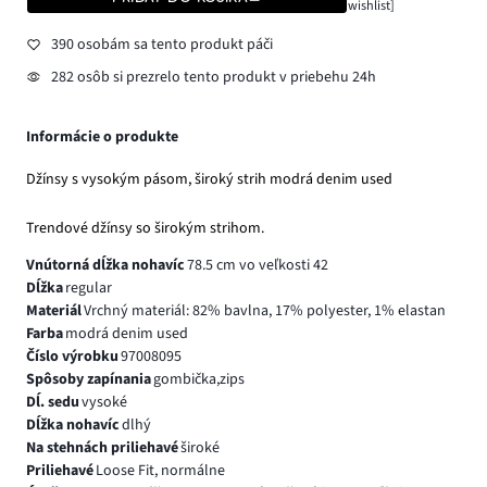
wishlist]
390 osobám sa tento produkt páči
282 osôb si prezrelo tento produkt v priebehu 24h
Informácie o produkte
Džínsy s vysokým pásom, široký strih modrá denim used
Trendové džínsy so širokým strihom.
Vnútorná dĺžka nohavíc
78.5 cm vo veľkosti 42
Dĺžka
regular
Materiál
Vrchný materiál: 82% bavlna, 17% polyester, 1% elastan
Farba
modrá denim used
Číslo výrobku
97008095
Spôsoby zapínania
gombička,zips
Dĺ. sedu
vysoké
Dĺžka nohavíc
dlhý
Na stehnách priliehavé
široké
Priliehavé
Loose Fit, normálne