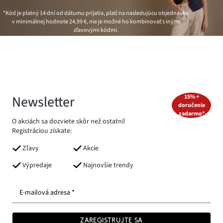
*Kód je platný 14 dní od dátumu prijatia, platí na nasledujúcu objednávku
v minimálnej hodnote
24,99 €
, nie je možné ho kombinovať s inými
zľavovými kódmi.
Newsletter
15% +
doručenie
zadarmo*
O akciách sa dozviete skôr než ostatní!
Registráciou získate:
Zľavy
Akcie
Výpredaje
Najnovšie trendy
E-mailová adresa *
ZAREGISTRUJTE SA