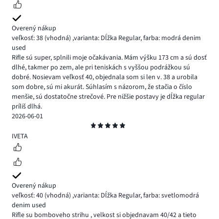
Overený nákup
veľkosť: 38
(vhodná)
,
varianta: Dĺžka Regular,
farba: modrá denim
used
Rifle sú super, splnili moje očakávania. Mám výšku 173 cm a sú dosť
dlhé, takmer po zem, ale pri teniskách s vyššou podrážkou sú
dobré. Nosievam veľkosť 40, objednala som si len v. 38 a urobila
som dobre, sú mi akurát. Súhlasím s názorom, že stačia o číslo
menšie, sú dostatočne strečové. Pre nižšie postavy je dĺžka regular
príliš dlhá.
2026-06-01
Hodnotenie
5
IVETA
Overený nákup
veľkosť: 40
(vhodná)
,
varianta: Dĺžka Regular,
farba: svetlomodrá
denim used
Rifle su bomboveho strihu , velkost si objednavam 40/42 a tieto