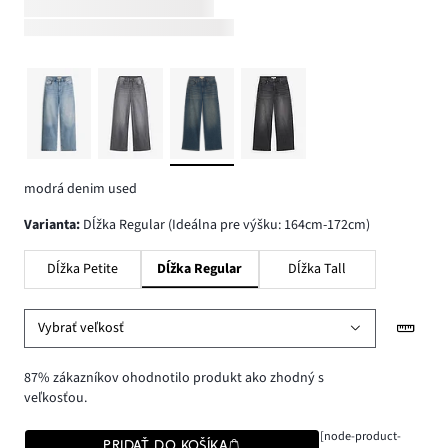
modrá denim used
varianta
:
Dĺžka Regular (Ideálna pre výšku: 164cm-172cm)
Dĺžka Petite
Dĺžka Regular
Dĺžka Tall
Vybrať veľkosť
87% zákazníkov ohodnotilo produkt ako zhodný s
veľkosťou.
[node-product-
PRIDAŤ DO KOŠÍKA