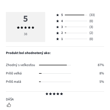
5
5
(33)
Hodnotenie
4
(0)
5,
Hodnotenie
počet
3
(3)
Priemerné
4,
Hodnotenie
hlasov
hodnotenie
počet
2
(2)
3,
38
Hodnotenie
33.
5
hlasov
počet
1
(0)
2,
Hodnotenie
0.
hlasov
počet
1,
3.
hlasov
počet
Produkt bol ohodnotený ako:
2.
hlasov
0.
Zhodný s veľkosťou
87%
Príliš veľká
8%
Príliš malá
5%
Hodnotenie
5
DÁŠA