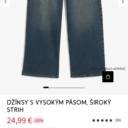
[node-product-wishlist]
DŽÍNSY S VYSOKÝM PÁSOM, ŠIROKÝ
STRIH
24,99 €
-10%
(38)