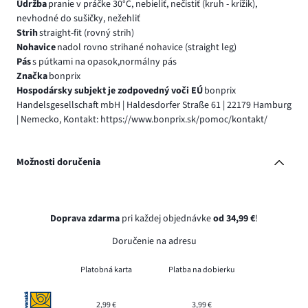
Údržba
pranie v práčke 30°C, nebieliť, nečistiť (kruh - krížik),
nevhodné do sušičky, nežehliť
Strih
straight-fit (rovný strih)
Nohavice
nadol rovno strihané nohavice (straight leg)
Pás
s pútkami na opasok,normálny pás
Značka
bonprix
Hospodársky subjekt je zodpovedný voči EÚ
bonprix
Handelsgesellschaft mbH | Haldesdorfer Straße 61 | 22179 Hamburg
| Nemecko, Kontakt: https://www.bonprix.sk/pomoc/kontakt/
Možnosti doručenia
Doprava zdarma
pri každej objednávke
od 34,99 €
!
Doručenie na adresu
Platobná karta
Platba na dobierku
2,99 €
3,99 €