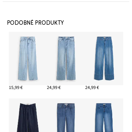
PODOBNÉ PRODUKTY
Kovbojské čižmy
46,99 €
PRIDAŤ DO KOŠÍKA
Prstene, 8 kusov, rôzne dizajny
11,99 €
15,99 €
24,99 €
24,99 €
PRIDAŤ DO KOŠÍKA