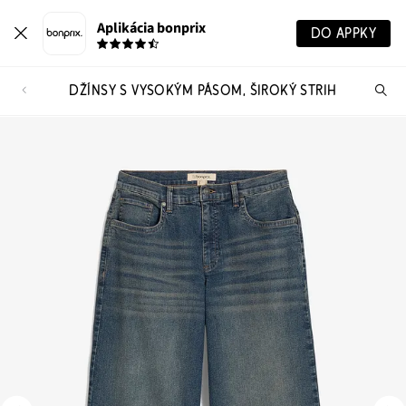
Aplikácia bonprix
DO APPKY
DŽÍNSY S VYSOKÝM PÁSOM, ŠIROKÝ STRIH
Hľ
pr