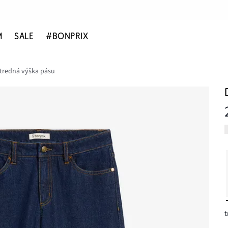
M
SALE
#BONPRIX
 stredná výška pásu