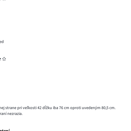
sed
nej strane pri veľkosti 42 dĺžku iba 76 cm oproti uvedeným 80,5 cm.
raní nezrazia.
otení