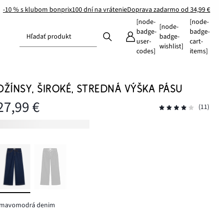
-10 % s klubom bonprix
100 dní na vrátenie
Doprava zadarmo od 34,99 €
[node-
[node-
[node-
badge-
badge-
Hľadať produkt
badge-
user-
cart-
wishlist]
codes]
items]
DŽÍNSY, ŠIROKÉ, STREDNÁ VÝŠKA PÁSU
27,99 €
(11)
tmavomodrá denim