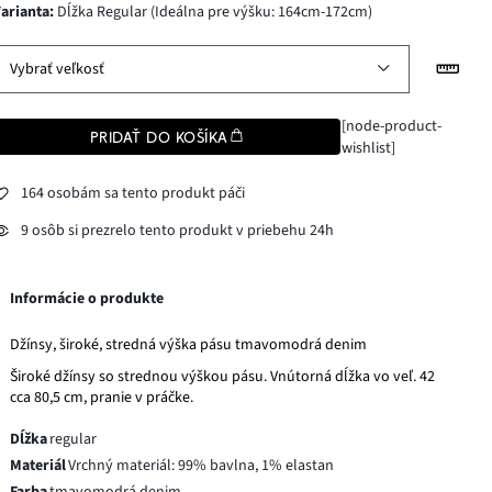
varianta
:
Dĺžka Regular (Ideálna pre výšku: 164cm-172cm)
Vybrať veľkosť
[node-product-
PRIDAŤ DO KOŠÍKA
wishlist]
164 osobám sa tento produkt páči
9 osôb si prezrelo tento produkt v priebehu 24h
Informácie o produkte
Džínsy, široké, stredná výška pásu tmavomodrá denim
Široké džínsy so strednou výškou pásu. Vnútorná dĺžka vo veľ. 42
cca 80,5 cm, pranie v práčke.
Dĺžka
regular
Materiál
Vrchný materiál: 99% bavlna, 1% elastan
Farba
tmavomodrá denim