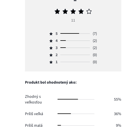
Priemerné
hodnotenie
11
4
5
(7)
Hodnotenie
4
(2)
5,
Hodnotenie
počet
3
(2)
4,
Hodnotenie
hlasov
počet
2
(0)
3,
Hodnotenie
7.
hlasov
počet
1
(0)
2,
Hodnotenie
2.
hlasov
počet
1,
2.
hlasov
počet
0.
hlasov
Produkt bol ohodnotený ako:
0.
Zhodný s
55%
veľkosťou
Príliš veľká
36%
Príliš malá
9%