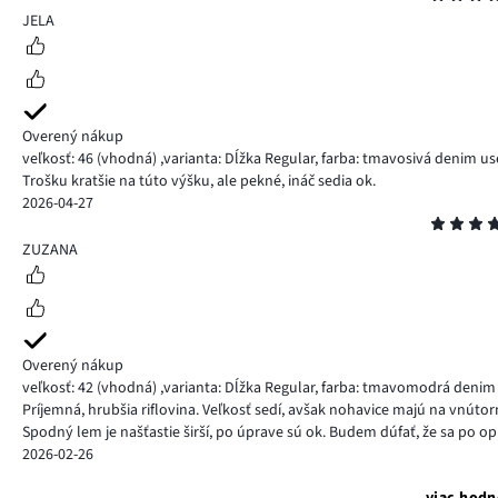
4
JELA
Overený nákup
veľkosť: 46
(vhodná)
,
varianta: Dĺžka Regular,
farba: tmavosivá denim u
Trošku kratšie na túto výšku, ale pekné, ináč sedia ok.
2026-04-27
Hodnotenie
4
ZUZANA
Overený nákup
veľkosť: 42
(vhodná)
,
varianta: Dĺžka Regular,
farba: tmavomodrá denim
Príjemná, hrubšia riflovina. Veľkosť sedí, avšak nohavice majú na vnútor
Spodný lem je našťastie širší, po úprave sú ok. Budem dúfať, že sa po op
2026-02-26
viac hodn