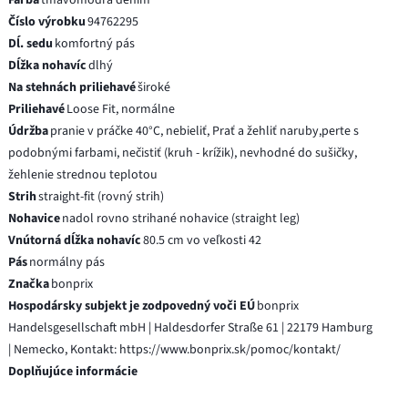
Číslo výrobku
94762295
Dĺ. sedu
komfortný pás
Dĺžka nohavíc
dlhý
Na stehnách priliehavé
široké
Priliehavé
Loose Fit, normálne
Údržba
pranie v práčke 40°C, nebieliť, Prať a žehliť naruby,perte s
podobnými farbami, nečistiť (kruh - krížik), nevhodné do sušičky,
žehlenie strednou teplotou
Strih
straight-fit (rovný strih)
Nohavice
nadol rovno strihané nohavice (straight leg)
Vnútorná dĺžka nohavíc
80.5 cm vo veľkosti 42
Pás
normálny pás
Značka
bonprix
Hospodársky subjekt je zodpovedný voči EÚ
bonprix
Handelsgesellschaft mbH | Haldesdorfer Straße 61 | 22179 Hamburg
| Nemecko, Kontakt: https://www.bonprix.sk/pomoc/kontakt/
Doplňujúce informácie