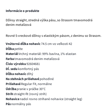
Informácie o produkte
Džínsy straight, stredná výška pásu, so štrasom tmavomodrá
denim metalízová
Rovné 5-vreckové džínsy s elastickým pásom, z denimu so štrasom.
Vnútorná dĺžka nohavíc
74.5 cm vo veľkosti 42
Dĺžka
petite
Materiál
Vrchný materiál: 99% bavlna, 1% elastan
Farba
tmavomodrá denim metalízová
Číslo výrobku
92604681
Dĺ. sedu
komfortný pás
Dĺžka nohavíc
dlhý
Na stehnách priliehavé
pohodlné
Priliehavé
Regular Fit, normálne
Údržba
pranie v práčke 30°C
Strih
straight-fit (rovný strih)
Nohavice
nadol rovno strihané nohavice (straight leg)
Pás
normálny pás