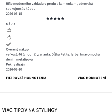
Rifle moderného vzhľadu v predu s kamienkami, obrovská
spokojnosť s kúpou.
2026-05-15
Hodnotenie
5
MÁRIA
Overený nákup
veľkosť: 46
(vhodná)
,
varianta: Dĺžka Petite,
farba: tmavomodrá
denim metalízová
Pekny dizajn
2026-03-10
FILTROVAŤ HODNOTENIA
VIAC HODNOTENÍ
VIAC TIPOV NA STYLINGY