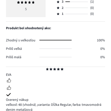
počet
3
(1)
Priemerné
4,
Hodnotenie
hlasov
hodnotenie
počet
2
(0)
3,
5
Hodnotenie
4.
5
hlasov
počet
1
(0)
2,
Hodnotenie
0.
hlasov
počet
1,
1.
hlasov
počet
Produkt bol ohodnotený ako:
0.
hlasov
0.
Zhodný s veľkosťou
100%
Príliš veľká
0%
Príliš malá
0%
Hodnotenie
5
EVA
Overený nákup
veľkosť: 48
(vhodná)
,
varianta: Dĺžka Regular,
farba: tmavomodrá
denim metalízová