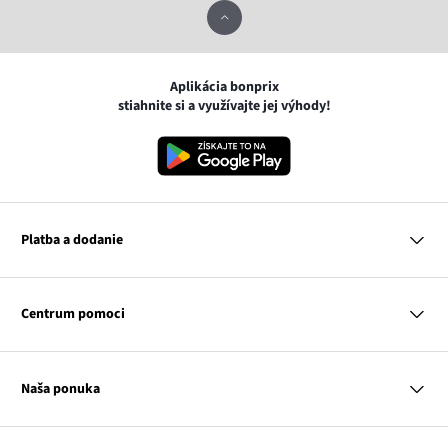
Aplikácia bonprix
stiahnite si a využívajte jej výhody!
Platba a dodanie
MasterCard
VISA
Centrum pomoci
Google pay
Apple pay
Otázky a odpovede
Platba a dodanie
Naša ponuka
Slovenská pošta
Vrátenie a reklamácia
Tabuľka veľkostí
Platba na dobierku
Žena
Klub bonprix