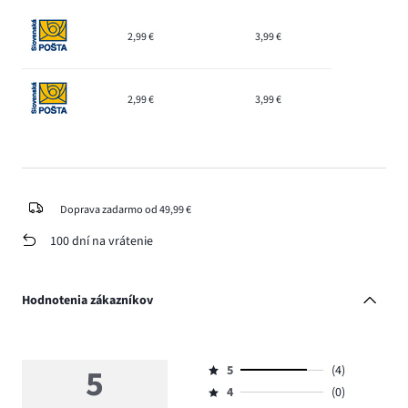
2,99 €
3,99 €
2,99 €
3,99 €
Doprava zadarmo od 49,99 €
100 dní na vrátenie
Hodnotenia zákazníkov
5
5
(4)
Hodnotenie
4
(0)
5,
Hodnotenie