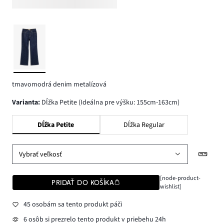
tmavomodrá denim metalízová
varianta
:
Dĺžka Petite (Ideálna pre výšku: 155cm-163cm)
Dĺžka Petite
Dĺžka Regular
Vybrať veľkosť
[node-product-
PRIDAŤ DO KOŠÍKA
wishlist]
45 osobám sa tento produkt páči
6 osôb si prezrelo tento produkt v priebehu 24h