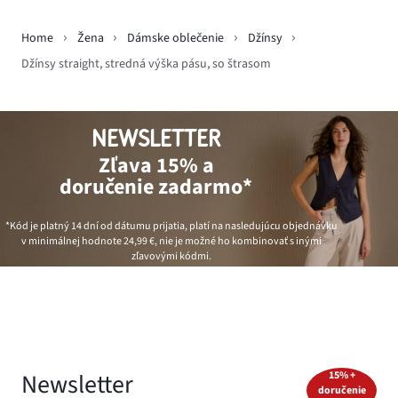
Home
Žena
Dámske oblečenie
Džínsy
Džínsy straight, stredná výška pásu, so štrasom
NEWSLETTER
Zľava 15% a
doručenie zadarmo*
*Kód je platný 14 dní od dátumu prijatia, platí na nasledujúcu objednávku
v minimálnej hodnote
24,99 €
, nie je možné ho kombinovať s inými
zľavovými kódmi.
Newsletter
15% +
doručenie