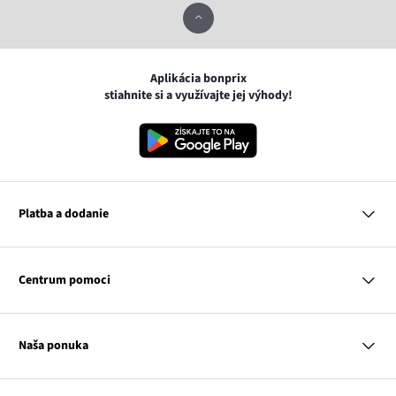
Aplikácia bonprix
stiahnite si a využívajte jej výhody!
Platba a dodanie
MasterCard
VISA
Centrum pomoci
Google pay
Apple pay
Otázky a odpovede
Platba a dodanie
Naša ponuka
Slovenská pošta
Vrátenie a reklamácia
Tabuľka veľkostí
Platba na dobierku
Žena
Klub bonprix