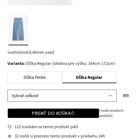
svetlomodrá denim used
varianta
:
Dĺžka Regular (Ideálna pre výšku: 164cm-172cm)
Dĺžka Petite
Dĺžka Regular
Vybrať veľkosť
[node-product-
PRIDAŤ DO KOŠÍKA
wishlist]
122 osobám sa tento produkt páči
32 osôb si prezrelo tento produkt v priebehu 24h