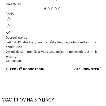
2026-07-24
Hodnotenie
1
ANNA
Overený nákup
veľkosť: 42
(vhodná)
,
varianta: Dĺžka Regular,
farba: svetlomodrá
denim used
Vyskúšala som menšie aj vedsie,no ani jedno mi nesedelo .Strih je
zvlašny.
2026-05-28
FILTROVAŤ HODNOTENIA
VIAC HODNOTENÍ
VIAC TIPOV NA STYLINGY