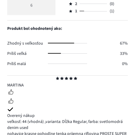
hlasov
hodnotenie
počet
2
(0)
3,
6
Hodnotenie
5.
4
hlasov
počet
1
(1)
2,
Hodnotenie
0.
hlasov
počet
1,
0.
hlasov
počet
Produkt bol ohodnotený ako:
0.
hlasov
1.
Zhodný s veľkosťou
67%
Príliš veľká
33%
Príliš malá
0%
Hodnotenie
5
MARTINA
Overený nákup
veľkosť: 44
(vhodná)
,
varianta: Dĺžka Regular,
farba: svetlomodrá
denim used
nohavice krasne pohodlne tenka prijemna riflovina PROSTE SUPER