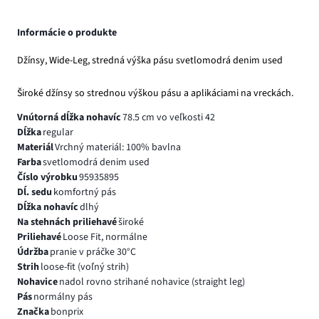
Informácie o produkte
Džínsy, Wide-Leg, stredná výška pásu svetlomodrá denim used
Široké džínsy so strednou výškou pásu a aplikáciami na vreckách.
Vnútorná dĺžka nohavíc
78.5 cm vo veľkosti 42
Dĺžka
regular
Materiál
Vrchný materiál: 100% bavlna
Farba
svetlomodrá denim used
Číslo výrobku
95935895
Dĺ. sedu
komfortný pás
Dĺžka nohavíc
dlhý
Na stehnách priliehavé
široké
Priliehavé
Loose Fit, normálne
Údržba
pranie v práčke 30°C
Strih
loose-fit (voľný strih)
Nohavice
nadol rovno strihané nohavice (straight leg)
Pás
normálny pás
Značka
bonprix