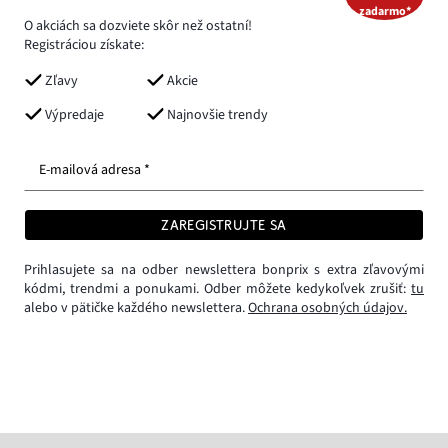
zadarmo*
O akciách sa dozviete skôr než ostatní!
Registráciou získate:
Zľavy
Akcie
Výpredaje
Najnovšie trendy
E-mailová adresa *
ZAREGISTRUJTE SA
Prihlasujete sa na odber newslettera bonprix s extra zľavovými
kódmi, trendmi a ponukami. Odber môžete kedykoľvek zrušiť:
tu
alebo v pätičke každého newslettera.
Ochrana osobných údajov.