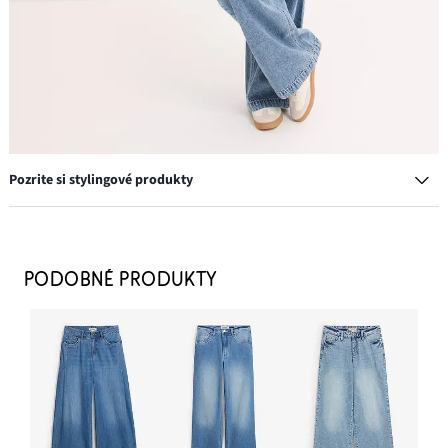
Pozrite si stylingové produkty
Tenisky retro
24,99 €
PODOBNÉ PRODUKTY
PRIDAŤ DO KOŠÍKA
Náušnice kruhy
13,99 €
PRIDAŤ DO KOŠÍKA
Šatka (2 ks) s kvetovaným dizajnom