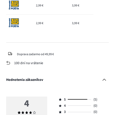
2,99 €
3,99 €
2,99 €
3,99 €
Doprava zadarmo od 49,99 €
100 dní na vrátenie
Hodnotenia zákazníkov
4
5
(5)
Hodnotenie
4
(0)
5,
Hodnotenie
počet
3
(0)
Priemerné
4,
Hodnotenie