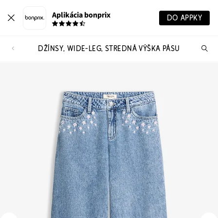
Aplikácia bonprix
DO APPKY
DŽÍNSY, WIDE-LEG, STREDNÁ VÝŠKA PÁSU
Hľ
pr