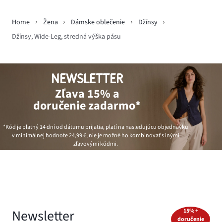
Home
Žena
Dámske oblečenie
Džínsy
Džínsy, Wide-Leg, stredná výška pásu
NEWSLETTER
Zľava 15% a
doručenie zadarmo*
*Kód je platný 14 dní od dátumu prijatia, platí na nasledujúcu objednávku
v minimálnej hodnote
24,99 €
, nie je možné ho kombinovať s inými
zľavovými kódmi.
Newsletter
15% +
doručenie