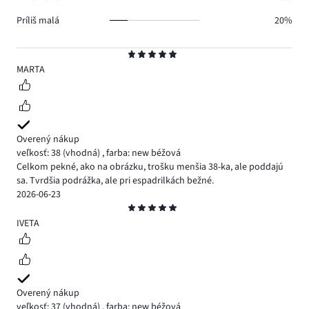
Príliš malá
20%
Hodnotenie
5
MARTA
Overený nákup
veľkosť: 38
(vhodná)
,
farba: new béžová
Celkom pekné, ako na obrázku, trošku menšia 38-ka, ale poddajú
sa. Tvrdšia podrážka, ale pri espadrilkách bežné.
2026-06-23
Hodnotenie
5
IVETA
Overený nákup
veľkosť: 37
(vhodná)
,
farba: new béžová