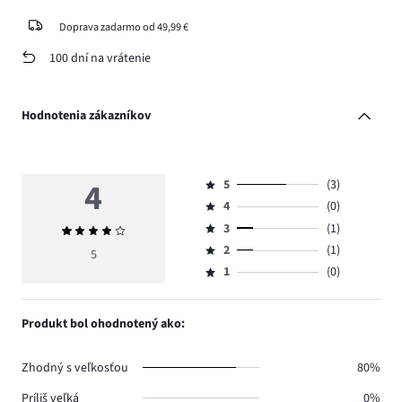
Doprava zadarmo od 49,99 €
100 dní na vrátenie
Hodnotenia zákazníkov
4
5
(3)
Hodnotenie
4
(0)
5,
Hodnotenie
počet
3
(1)
Priemerné
4,
Hodnotenie
hlasov
hodnotenie
počet
2
(1)
3,
5
Hodnotenie
3.
4
hlasov
počet
1
(0)
2,
Hodnotenie
0.
hlasov
počet
1,
1.
hlasov
počet
Produkt bol ohodnotený ako:
1.
hlasov
0.
Zhodný s veľkosťou
80%
Príliš veľká
0%