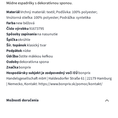
Módne espadrilky s dekoratívnou sponou.
Materiál
Vrchný materiál: textil; Podšívka: 100% polyester;
Vnútorná stieľka: 100% polyester; Podrážka: syntetika
Farba
new béžová
Číslo výrobku
91673795
Spôsoby zapínania
na nasunutie
Špička
okrúhle
Šír. topánok
klasický tvar
Podpätok
nízke
Údržba
čistite mäkkou kefkou
Ozdoby
dekoratívna spona
Značka
bonprix
Hospodársky subjekt je zodpovedný voči EÚ
bonprix
Handelsgesellschaft mbH | Haldesdorfer Straße 61 | 22179 Hamburg
| Nemecko, Kontakt: https://www.bonprix.sk/pomoc/kontakt/
Možnosti doručenia