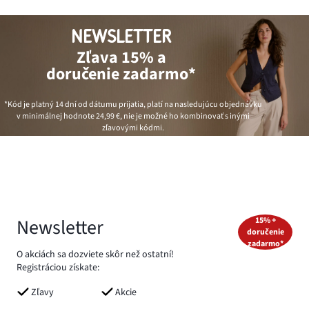
NEWSLETTER
Zľava 15% a
doručenie zadarmo*
*Kód je platný 14 dní od dátumu prijatia, platí na nasledujúcu objednávku
v minimálnej hodnote
24,99 €
, nie je možné ho kombinovať s inými
zľavovými kódmi.
Newsletter
15% +
doručenie
zadarmo*
O akciách sa dozviete skôr než ostatní!
Registráciou získate:
Zľavy
Akcie