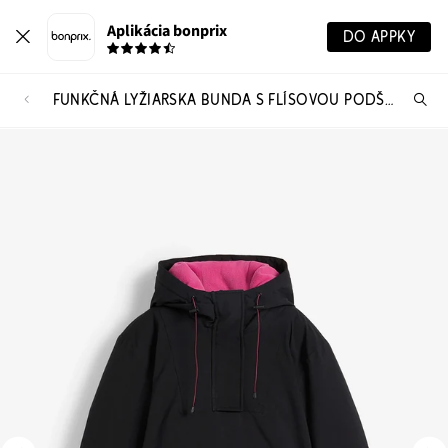
Aplikácia bonprix
DO APPKY
FUNKČNÁ LYŽIARSKA BUNDA S FLÍSOVOU PODŠÍVKOU, VODOODOLNÁ
Hľ
pr