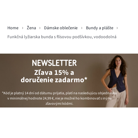
Home
Žena
Dámske oblečenie
Bundy a plášte
Funkčná lyžiarska bunda s flísovou podšívkou, vodoodolná
NEWSLETTER
Zľava 15% a
doručenie zadarmo*
*Kód je platný 14 dní od dátumu prijatia, platí na nasledujúcu objednávku
v minimálnej hodnote
24,99 €
, nie je možné ho kombinovať s inými
zľavovými kódmi.