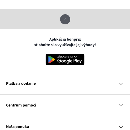
Aplikácia bonprix
stiahnite si a využívajte jej výhody!
Platba a dodanie
MasterCard
VISA
Centrum pomoci
Google pay
Apple pay
Otázky a odpovede
Platba a dodanie
Naša ponuka
Slovenská pošta