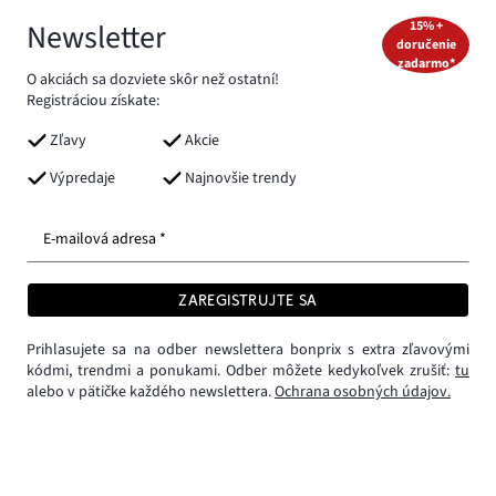
Newsletter
15% +
doručenie
zadarmo*
O akciách sa dozviete skôr než ostatní!
Registráciou získate:
Zľavy
Akcie
Výpredaje
Najnovšie trendy
E-mailová adresa *
ZAREGISTRUJTE SA
Prihlasujete sa na odber newslettera bonprix s extra zľavovými
kódmi, trendmi a ponukami. Odber môžete kedykoľvek zrušiť:
tu
alebo v pätičke každého newslettera.
Ochrana osobných údajov.