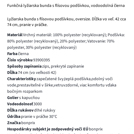
Funkčná lyžiarska bunda s flísovou podšívkou, vodoodolná čierna
Lyžiarska bunda s flísovou podšívkou, oversize. Dĺžka vo veľ. 42 cca
74 cm, pranie v práčke.
Materiál
Vrchný materiál: 100% polyester (recyklovaný); Podšívka:
80% polyester (recyklovaný), 20% polyester; Vatovanie: 70%
polyester, 30% polyester (recyklovaný)
Farba
čierna
Číslo výrobku
93900395
Spôsoby zapínania
zips, prekryté zapínanie
Dĺžka
74 cm (vo veľkosti 42)
Charakteristiky
zapečatené švy,teplá podšívka,odolný voči
vode,prestaviteľné v šírke,vetruvzdorné, viac komfortu vďaka
bočným rozparkom
Golier
s kapucňou
Vodeodolnosť
3000
Dĺžka rukávov
dlhé rukávy
Údržba
pranie v práčke 30°C
Značka
bonprix
Hospodársky subjekt je zodpovedný voči EÚ
bonprix