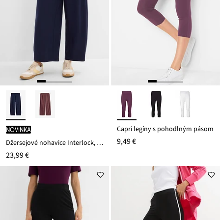
Capri legíny s pohodlným pásom
novinka
9,49 €
Džersejové nohavice Interlock, bavlna
23,99 €