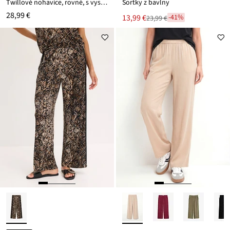
Twillové nohavice, rovné, s vysokým pásom
Šortky z bavlny
28,99 €
Nová
13,99 €
-41%
23,99 €
Zľava
cena
z
je
ceny
23,99 €