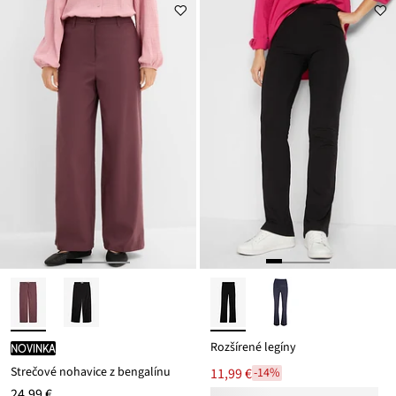
Rozšírené legíny
novinka
Strečové nohavice z bengalínu
11,99 €
-14%
24,99 €