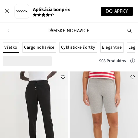
Aplikácia bonprix
DO APPKY
DÁMSKE NOHAVICE
Hľ
pr
Všetko
Cargo nohavice
Cyklistické šortky
Elegantné
Legí
908 Produktov