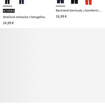
Bavlnené bermudy s komfortným pásom z bavlneného mixu
novinka
16,99 €
Strečové nohavice z bengalínu
24,99 €