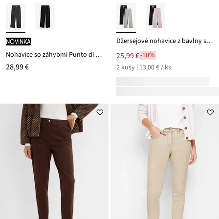
Džersejové nohavice z bavlny so strečom (2 ks)
novinka
Nohavice so záhybmi Punto di Roma
25,99 €
-10%
28,99 €
2 kusy | 13,00 € / ks