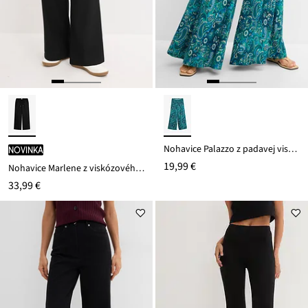
Nohavice Palazzo z padavej viskózy
novinka
19,99 €
Nohavice Marlene z viskózového mixu
33,99 €