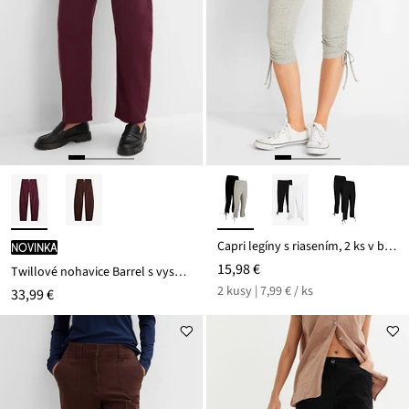
Capri legíny s riasením, 2 ks v balení
novinka
15,98 €
Twillové nohavice Barrel s vysokým pásom
2 kusy | 7,99 € / ks
33,99 €