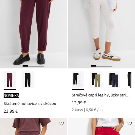
Strečové capri legíny, úzky strih (2 ks)
novinka
12,99 €
Skrátené nohavice s viskózou
2 kusy | 6,50 € / ks
23,99 €