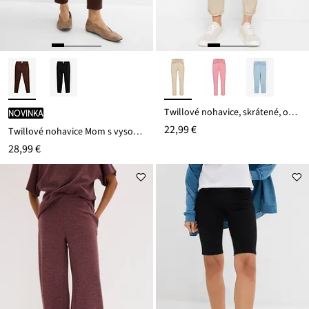
Twillové nohavice, skrátené, obnosený vzhľad
novinka
22,99 €
Twillové nohavice Mom s vysokým pásom
28,99 €