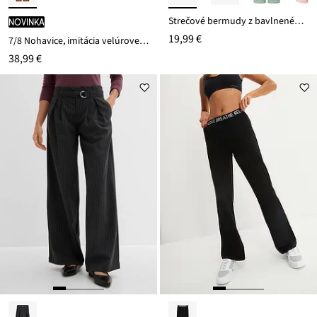
Strečové bermudy z bavlneného mixu
novinka
19,99 €
7/8 Nohavice, imitácia velúrovej kože
38,99 €