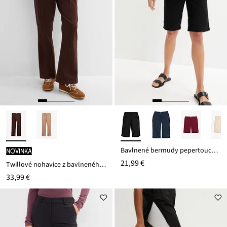
Bavlnené bermudy pepertouch z bavlneného mixu
novinka
21,99 €
Twillové nohavice z bavlneného streču
33,99 €