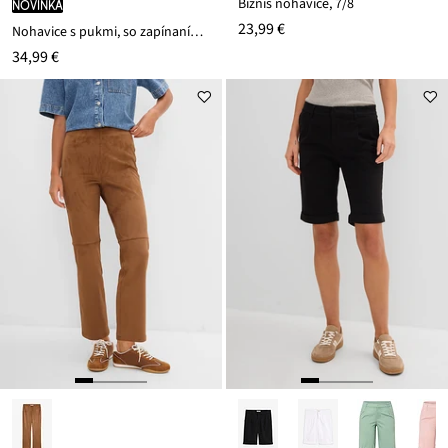
Biznis nohavice, 7/8
novinka
23,99 €
Nohavice s pukmi, so zapínaním na zips
34,99 €