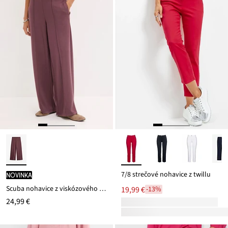
7/8 strečové nohavice z twillu
novinka
Scuba nohavice z viskózového mixu
19,99 €
-13%
24,99 €