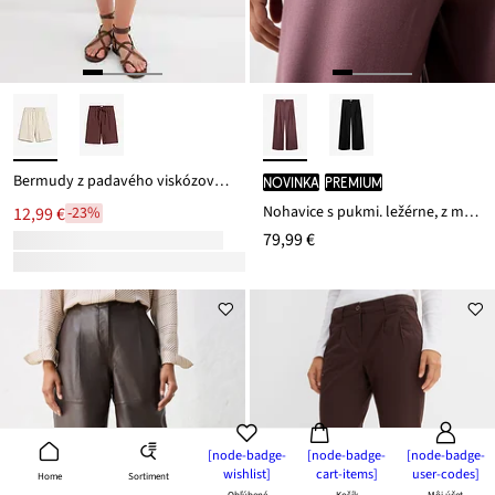
Bermudy z padavého viskózového mixu
novinka
PREMIUM
Nohavice s pukmi. ležérne, z mäkkého vlneného podielu
12,99 €
-23%
79,99 €
[node-badge-
[node-badge-
[node-badge-
wishlist]
cart-items]
user-codes]
Sortiment
Home