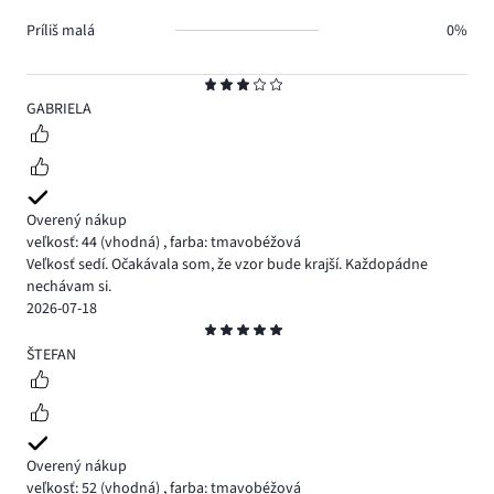
Príliš malá
0%
Hodnotenie
3
GABRIELA
Overený nákup
veľkosť: 44
(vhodná)
,
farba: tmavobéžová
Veľkosť sedí. Očakávala som, že vzor bude krajší. Každopádne
nechávam si.
2026-07-18
Hodnotenie
5
ŠTEFAN
Overený nákup
veľkosť: 52
(vhodná)
,
farba: tmavobéžová