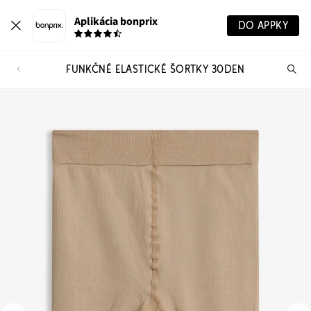
Aplikácia bonprix
DO APPKY
FUNKČNÉ ELASTICKÉ ŠORTKY 30DEN
Hľ
pr