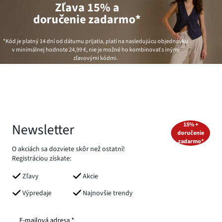
Zľava 15% a
doručenie zadarmo*
*Kód je platný 14 dní od dátumu prijatia, platí na nasledujúcu objednávku
v minimálnej hodnote
24,99 €
, nie je možné ho kombinovať s inými
zľavovými kódmi.
Newsletter
15% +
doručenie
zadarmo*
O akciách sa dozviete skôr než ostatní!
Registráciou získate:
Zľavy
Akcie
Výpredaje
Najnovšie trendy
E-mailová adresa *