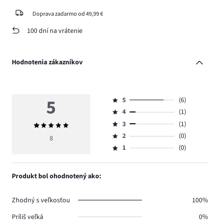
Doprava zadarmo od 49,99 €
100 dní na vrátenie
Hodnotenia zákazníkov
5
5
(6)
Hodnotenie
4
(1)
5,
Hodnotenie
počet
3
(1)
Priemerné
4,
Hodnotenie
hlasov
hodnotenie
počet
2
(0)
3,
8
Hodnotenie
6.
5
hlasov
počet
1
(0)
2,
Hodnotenie
1.
hlasov
počet
1,
1.
hlasov
počet
Produkt bol ohodnotený ako:
0.
hlasov
0.
Zhodný s veľkosťou
100%
Príliš veľká
0%