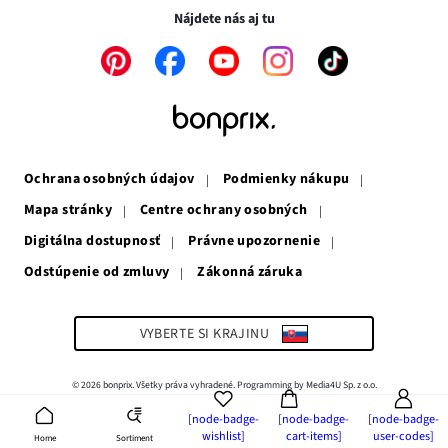
novom
okne
Nájdete nás aj tu
okne
Odkaz
Odkaz
Odkaz
Odkaz
Odkaz
sa
sa
sa
sa
sa
otvorí
otvorí
otvorí
otvorí
otvorí
v
v
v
v
v
novom
novom
novom
novom
novom
okne
okne
okne
okne
okne
Ochrana osobných údajov
Podmienky nákupu
Mapa stránky
Centre ochrany osobných
Digitálna dostupnosť
Právne upozornenie
Odstúpenie od zmluvy
Zákonná záruka
Odkaz
sa
otvorí
v
VYBERTE SI KRAJINU
novom
okne
© 2026 bonprix. Všetky práva vyhradené. Programming by Media4U Sp. z o.o.
[node-badge-
[node-badge-
[node-badge-
wishlist]
cart-items]
user-codes]
Sortiment
Home