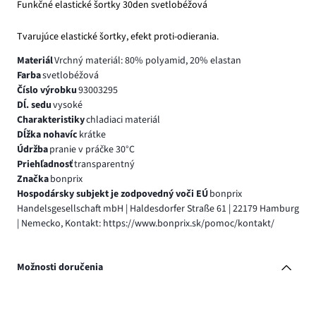
Funkčné elastické šortky 30den svetlobéžová
Tvarujúce elastické šortky, efekt proti-odierania.
Materiál
Vrchný materiál: 80% polyamid, 20% elastan
Farba
svetlobéžová
Číslo výrobku
93003295
Dĺ. sedu
vysoké
Charakteristiky
chladiaci materiál
Dĺžka nohavíc
krátke
Údržba
pranie v práčke 30°C
Priehľadnosť
transparentný
Značka
bonprix
Hospodársky subjekt je zodpovedný voči EÚ
bonprix
Handelsgesellschaft mbH | Haldesdorfer Straße 61 | 22179 Hamburg
| Nemecko, Kontakt: https://www.bonprix.sk/pomoc/kontakt/
Možnosti doručenia