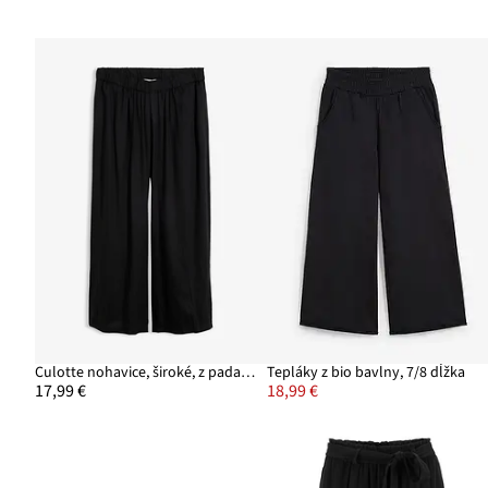
Culotte nohavice, široké, z padavej viskózy
Tepláky z bio bavlny, 7/8 dĺžka
17,99 €
18,99 €