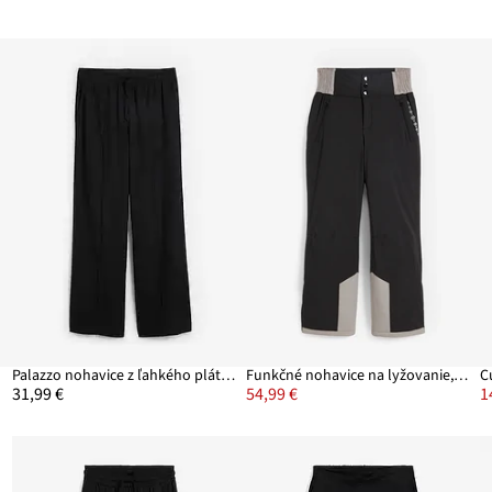
Palazzo nohavice z ľahkého pláteného viskózového mixu
Funkčné nohavice na lyžovanie, s vysokým pohodlným pásom, nepremokavé, rovné
31,99 €
54,99 €
1