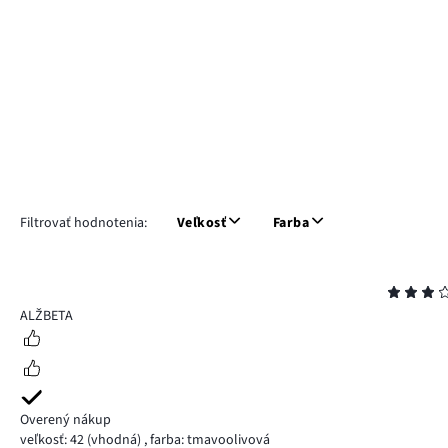
Filtrovať hodnotenia:
Veľkosť
Farba
Hodnotenie
3
ALŽBETA
Overený nákup
veľkosť: 42
(vhodná)
,
farba: tmavoolivová