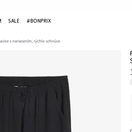
M
SALE
#BONPRIX
vice s nariasením, rýchlo schnúce
č