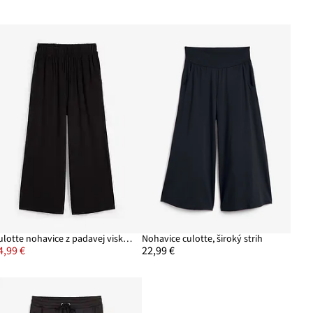
Culotte nohavice z padavej viskózy
Nohavice culotte, široký strih
4,99 €
22,99 €