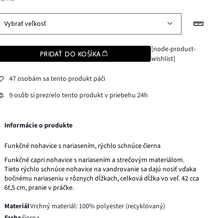
Vybrať veľkosť
[node-product-
PRIDAŤ DO KOŠÍKA
wishlist]
47 osobám sa tento produkt páči
9 osôb si prezrelo tento produkt v priebehu 24h
Informácie o produkte
Funkčné nohavice s nariasením, rýchlo schnúce čierna
Funkčné capri nohavice s nariasením a strečovým materiálom.
Tieto rýchlo schnúce nohavice na vandrovanie sa dajú nosiť vďaka
bočnému nariaseniu v rôznych dĺžkach, celková dĺžka vo veľ. 42 cca
6ť,5 cm, pranie v práčke.
Materiál
Vrchný materiál: 100% polyester (recyklovaný)
Farba
čierna