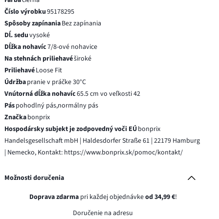
Číslo výrobku
95178295
Spôsoby zapínania
Bez zapínania
Dĺ. sedu
vysoké
Dĺžka nohavíc
7/8-ové nohavice
Na stehnách priliehavé
široké
Priliehavé
Loose Fit
Údržba
pranie v práčke 30°C
Vnútorná dĺžka nohavíc
65.5 cm vo veľkosti 42
Pás
pohodlný pás,normálny pás
Značka
bonprix
Hospodársky subjekt je zodpovedný voči EÚ
bonprix
Handelsgesellschaft mbH | Haldesdorfer Straße 61 | 22179 Hamburg
| Nemecko, Kontakt: https://www.bonprix.sk/pomoc/kontakt/
Možnosti doručenia
Doprava zdarma
pri každej objednávke
od 34,99 €
!
Doručenie na adresu