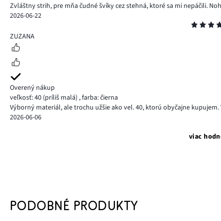
Zvláštny strih, pre mňa čudné švíky cez stehná, ktoré sa mi nepáčili. Noha
2026-06-22
Hodnotenie
5
ZUZANA
Overený nákup
veľkosť: 40
(príliš malá)
,
farba: čierna
Výborný materiál, ale trochu užšie ako vel. 40, ktorú obyčajne kupujem. 
2026-06-06
viac hodn
PODOBNÉ PRODUKTY