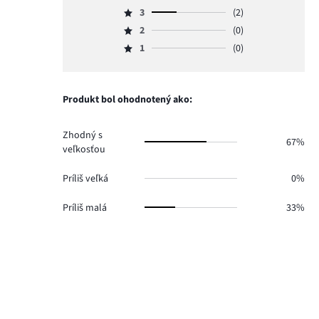
Hodnotenie
počet
3
(2)
4,
Hodnotenie
hlasov
počet
2
(0)
3,
Hodnotenie
4.
hlasov
počet
1
(0)
2,
Hodnotenie
0.
hlasov
počet
1,
2.
hlasov
počet
0.
hlasov
Produkt bol ohodnotený ako:
0.
Zhodný s
67%
veľkosťou
Príliš veľká
0%
Príliš malá
33%