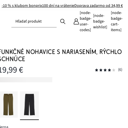
-10 % s klubom bonprix
100 dní na vrátenie
Doprava zadarmo od 34,99 €
[node-
[node-
[node-
badge-
badge-
Hľadať produkt
badge-
user-
cart-
wishlist]
codes]
items]
FUNKČNÉ NOHAVICE S NARIASENÍM, RÝCHLO
SCHNÚCE
19,99 €
(6)
ierna