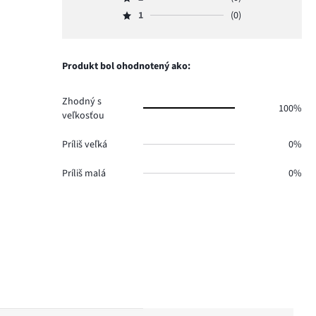
3,
Hodnotenie
1.
hlasov
počet
1
(0)
2,
Hodnotenie
1.
hlasov
počet
1,
0.
hlasov
počet
0.
hlasov
Produkt bol ohodnotený ako:
0.
Zhodný s
100%
veľkosťou
Príliš veľká
0%
Príliš malá
0%