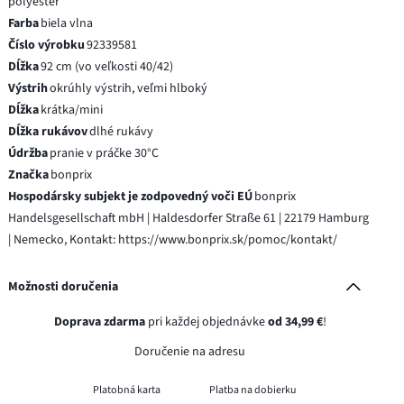
polyester
Farba
biela vlna
Číslo výrobku
92339581
Dĺžka
92 cm (vo veľkosti 40/42)
Výstrih
okrúhly výstrih, veľmi hlboký
Dĺžka
krátka/mini
Dĺžka rukávov
dlhé rukávy
Údržba
pranie v práčke 30°C
Značka
bonprix
Hospodársky subjekt je zodpovedný voči EÚ
bonprix
Handelsgesellschaft mbH | Haldesdorfer Straße 61 | 22179 Hamburg
| Nemecko, Kontakt: https://www.bonprix.sk/pomoc/kontakt/
Možnosti doručenia
Doprava zdarma
pri každej objednávke
od 34,99 €
!
Doručenie na adresu
Platobná karta
Platba na dobierku