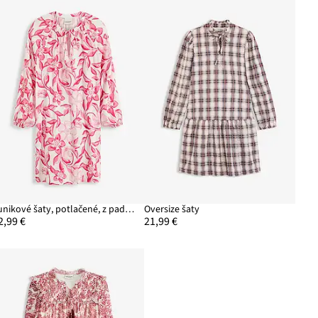
Tunikové šaty, potlačené, z padavej viskózy
Oversize šaty
2,99 €
21,99 €