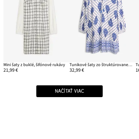
Mini šaty z buklé, šifónové rukávy
Tunikové šaty zo štruktúrovanej viskózy
T
21,99 €
32,99 €
1
NAČÍTAŤ VIAC