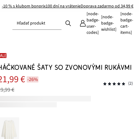
-10 % s klubom bonprix
100 dní na vrátenie
Doprava zadarmo od 34,99 €
[node-
[node-
[node-
badge-
badge-
Hľadať produkt
badge-
user-
cart-
wishlist]
codes]
items]
SALE
HÁČKOVANÉ ŠATY SO ZVONOVÝMI RUKÁVMI
21,99 €
-26%
(2)
29,99 €