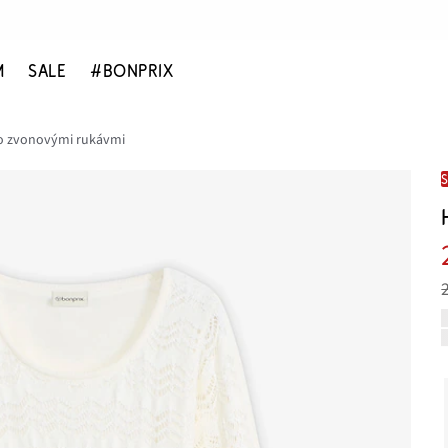
M
SALE
#BONPRIX
o zvonovými rukávmi