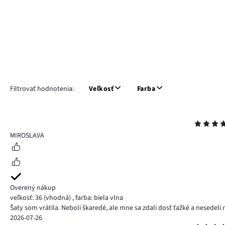
Filtrovať hodnotenia:
Veľkosť
Farba
Hodnotenie
4
MIROSLAVA
Overený nákup
veľkosť: 36
(vhodná)
,
farba: biela vlna
Šaty som vrátila. Neboli škaredé, ale mne sa zdali dosť ťažké a nesedeli 
2026-07-26