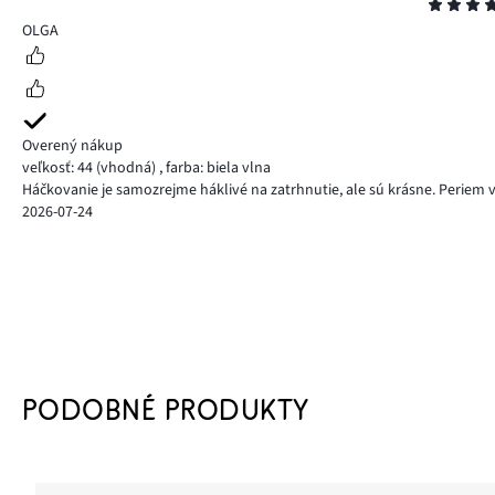
Hodnotenie
5
OLGA
Overený nákup
veľkosť: 44
(vhodná)
,
farba: biela vlna
Háčkovanie je samozrejme háklivé na zatrhnutie, ale sú krásne. Periem v 
2026-07-24
PODOBNÉ PRODUKTY