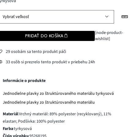
yrkysová
Vybrať veľkosť
[node-product-
PRIDAŤ DO KOŠÍKA
wishlist]
29 osobám sa tento produkt páči
33 osôb si prezrelo tento produkt v priebehu 24h
Informácie o produkte
Jednodielne plavky zo štruktúrovaného materiálu tyrkysová
Jednodielne plavky zo štruktúrovaného materiálu
Materiál
Vrchný materiál: 89% polyester (recyklovaný), 11%
elastan; Podšívka: 100% polyester
Farba
tyrkysová
Číslo výrobku
95268195