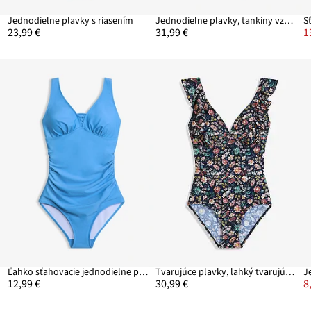
Jednodielne plavky s riasením
Jednodielne plavky, tankiny vzhľad
23,99 €
31,99 €
1
Ľahko sťahovacie jednodielne plavky so širokými ramienkami
Tvarujúce plavky, ľahký tvarujúci efekt, s volánmi
12,99 €
30,99 €
8