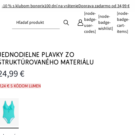
-10 % s klubom bonprix
100 dní na vrátenie
Doprava zadarmo od 34,99 €
[node-
[node-
[node-
badge-
badge-
Hľadať produkt
badge-
user-
cart-
wishlist]
codes]
items]
JEDNODIELNE PLAVKY ZO
ŠTRUKTÚROVANÉHO MATERIÁLU
24,99 €
21,24 € s kódom LUMEN