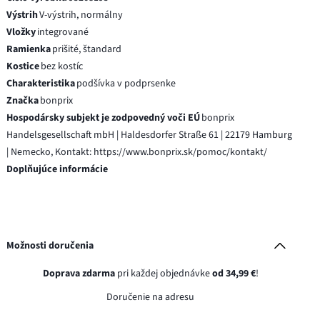
Výstrih
V-výstrih, normálny
Vložky
integrované
Ramienka
prišité, štandard
Kostice
bez kostíc
Charakteristika
podšívka v podprsenke
Značka
bonprix
Hospodársky subjekt je zodpovedný voči EÚ
bonprix
Handelsgesellschaft mbH | Haldesdorfer Straße 61 | 22179 Hamburg
| Nemecko, Kontakt: https://www.bonprix.sk/pomoc/kontakt/
Doplňujúce informácie
Možnosti doručenia
Doprava zdarma
pri každej objednávke
od 34,99 €
!
Doručenie na adresu