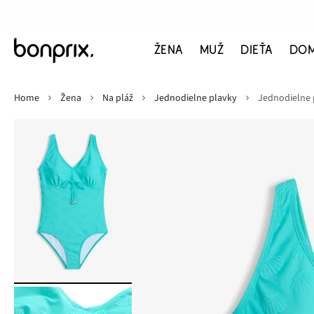
ŽENA
MUŽ
DIEŤA
DO
Home
Žena
Na pláž
Jednodielne plavky
Jednodielne 