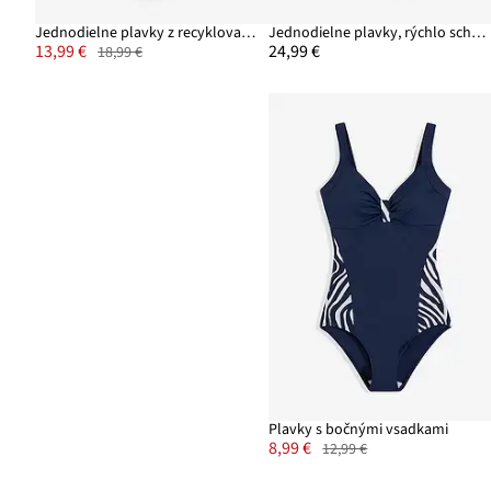
Jednodielne plavky z recyklovaného polyamidu
Jednodielne plavky, rýchlo schnúce
13,99 €
24,99 €
18,99 €
Plavky s bočnými vsadkami
8,99 €
12,99 €