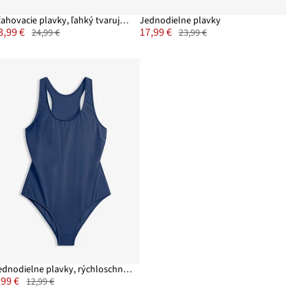
Sťahovacie plavky, ľahký tvarujúci efekt
Jednodielne plavky
3,99 €
17,99 €
24,99 €
23,99 €
Jednodielne plavky, rýchloschnúce
,99 €
12,99 €