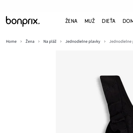
ŽENA
MUŽ
DIEŤA
DO
Home
Žena
Na pláž
Jednodielne plavky
Jednodielne 