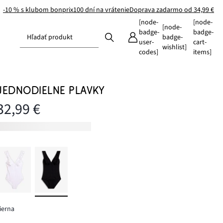
-10 % s klubom bonprix
100 dní na vrátenie
Doprava zadarmo od 34,99 €
[node-
[node-
[node-
badge-
badge-
Hľadať produkt
badge-
user-
cart-
wishlist]
codes]
items]
JEDNODIELNE PLAVKY
32,99 €
ierna