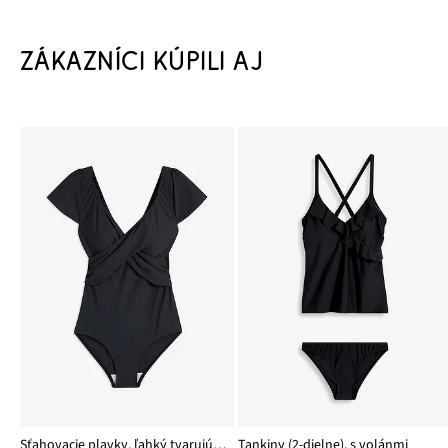
ZÁKAZNÍCI KÚPILI AJ
Sťahovacie plavky, ľahký tvarujúci efekt
Tankiny (2-dielne), s volánmi