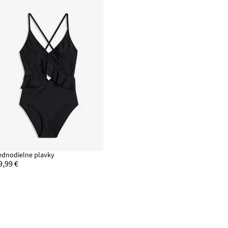
ednodielne plavky
9,99 €