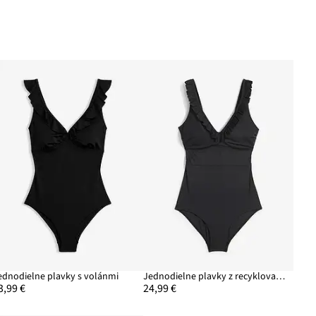
ednodielne plavky s volánmi
Jednodielne plavky z recyklovaného polyamidu
3,99 €
24,99 €