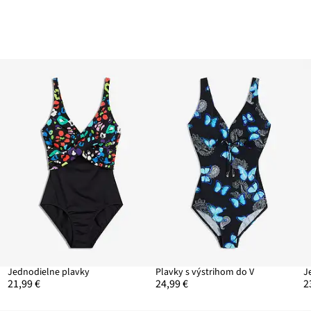
Jednodielne plavky
Plavky s výstrihom do V
J
21,99 €
24,99 €
2