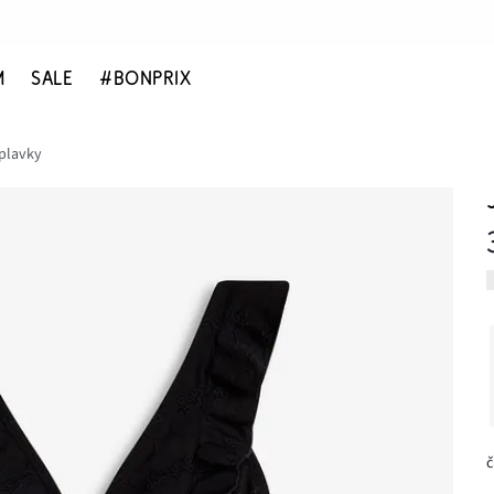
M
SALE
#BONPRIX
plavky
č