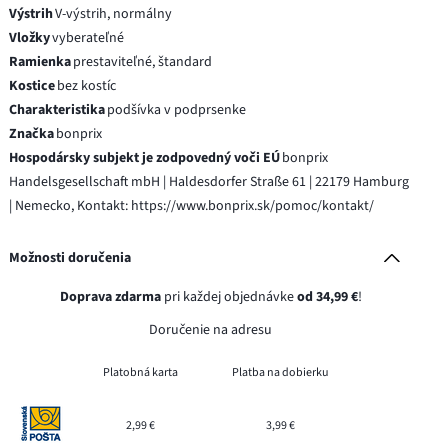
Výstrih
V-výstrih, normálny
Vložky
vyberateľné
Ramienka
prestaviteľné, štandard
Kostice
bez kostíc
Charakteristika
podšívka v podprsenke
Značka
bonprix
Hospodársky subjekt je zodpovedný voči EÚ
bonprix
Handelsgesellschaft mbH | Haldesdorfer Straße 61 | 22179 Hamburg
| Nemecko, Kontakt: https://www.bonprix.sk/pomoc/kontakt/
Možnosti doručenia
Doprava zdarma
pri každej objednávke
od 34,99 €
!
Doručenie na adresu
Platobná karta
Platba na dobierku
2,99 €
3,99 €