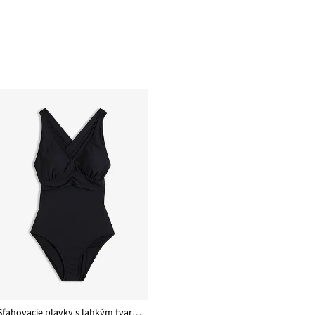
Sťahovacie plavky s ľahkým tvarujúcim efektom, prekrížené ramienka