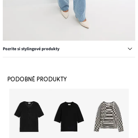
Pozrite si stylingové produkty
Bunda, oversize
47,99 €
PODOBNÉ PRODUKTY
PRIDAŤ DO KOŠÍKA
Džínsy, Wide-Leg, High Waist, full Length
24,99 €
PRIDAŤ DO KOŠÍKA
Lodičky Sling s tenkým podpätkom