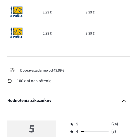
2,99 €
3,99 €
2,99 €
3,99 €
Doprava zadarmo od 49,99 €
100 dní na vrátenie
Hodnotenia zákazníkov
5
5
(24)
Hodnotenie
4
(3)
5,
Hodnotenie