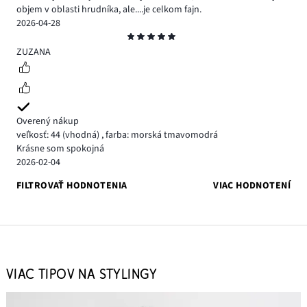
objem v oblasti hrudníka, ale....je celkom fajn.
2026-04-28
Hodnotenie
5
ZUZANA
Overený nákup
veľkosť: 44
(vhodná)
,
farba: morská tmavomodrá
Krásne som spokojná
2026-02-04
FILTROVAŤ HODNOTENIA
VIAC HODNOTENÍ
VIAC TIPOV NA STYLINGY