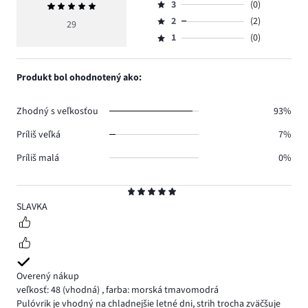
počet
3
(0)
Priemerné
4,
Hodnotenie
hlasov
hodnotenie
počet
2
(2)
3,
29
Hodnotenie
24.
5
hlasov
počet
1
(0)
2,
Hodnotenie
3.
hlasov
počet
1,
0.
hlasov
počet
Produkt bol ohodnotený ako:
2.
hlasov
0.
Zhodný s veľkosťou
93%
Príliš veľká
7%
Príliš malá
0%
Hodnotenie
5
SLAVKA
Overený nákup
veľkosť: 48
(vhodná)
,
farba: morská tmavomodrá
Pulóvrik je vhodný na chladnejšie letné dni, strih trocha zväčšuje