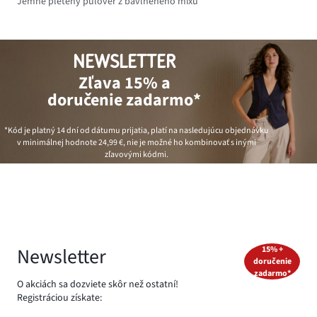
Jemne pletený pulóver z bavlneného mixu
NEWSLETTER
Zľava 15% a
doručenie zadarmo*
*Kód je platný 14 dní od dátumu prijatia, platí na nasledujúcu objednávku
v minimálnej hodnote
24,99 €
, nie je možné ho kombinovať s inými
zľavovými kódmi.
Newsletter
15% +
doručenie
zadarmo*
O akciách sa dozviete skôr než ostatní!
Registráciou získate: