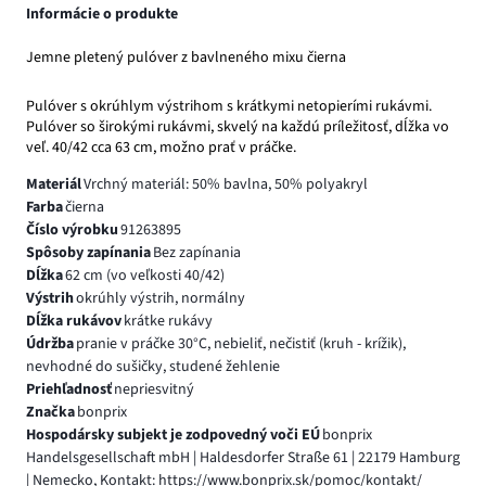
Informácie o produkte
Jemne pletený pulóver z bavlneného mixu čierna
Pulóver s okrúhlym výstrihom s krátkymi netopierími rukávmi.
Pulóver so širokými rukávmi, skvelý na každú príležitosť, dĺžka vo
veľ. 40/42 cca 63 cm, možno prať v práčke.
Materiál
Vrchný materiál: 50% bavlna, 50% polyakryl
Farba
čierna
Číslo výrobku
91263895
Spôsoby zapínania
Bez zapínania
Dĺžka
62 cm (vo veľkosti 40/42)
Výstrih
okrúhly výstrih, normálny
Dĺžka rukávov
krátke rukávy
Údržba
pranie v práčke 30°C, nebieliť, nečistiť (kruh - krížik),
nevhodné do sušičky, studené žehlenie
Priehľadnosť
nepriesvitný
Značka
bonprix
Hospodársky subjekt je zodpovedný voči EÚ
bonprix
Handelsgesellschaft mbH | Haldesdorfer Straße 61 | 22179 Hamburg
| Nemecko, Kontakt: https://www.bonprix.sk/pomoc/kontakt/