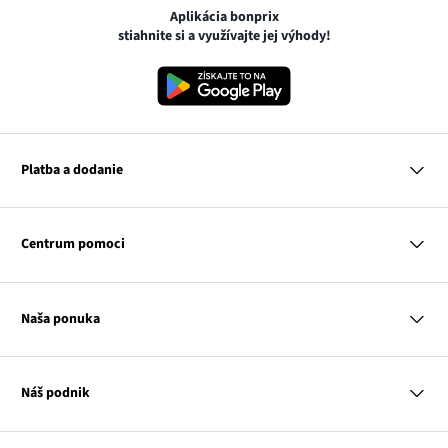
Aplikácia bonprix
stiahnite si a využívajte jej výhody!
Platba a dodanie
MasterCard
VISA
Centrum pomoci
Google pay
Apple pay
Otázky a odpovede
Platba a dodanie
Naša ponuka
Slovenská pošta
Vrátenie a reklamácia
Tabuľka veľkostí
Platba na dobierku
Žena
Klub bonprix
Muž
Katalóg
Náš podnik
Dieťa
Influencers
Dom
Kontakt
Odkaz
O nás
Inšpirácie