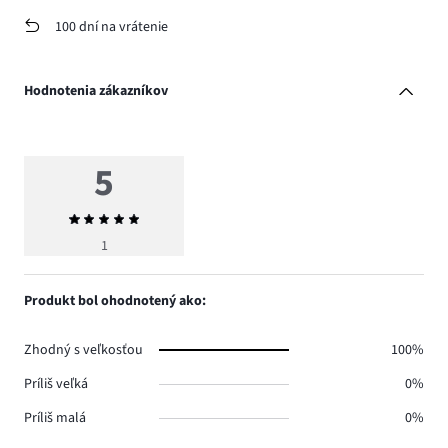
100 dní na vrátenie
Hodnotenia zákazníkov
5
Priemerné
hodnotenie
1
5
Produkt bol ohodnotený ako:
Zhodný s veľkosťou
100%
Príliš veľká
0%
Príliš malá
0%