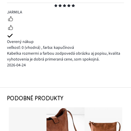
Hodnotenie
5
JARMILA
Overený nákup
veľkosť: 0
(vhodná)
,
farba: kapučínová
Kabelka rozmermi a farbou zodpovedá obrázku aj popisu, kvalita
vyhotovenia je dobrá primeraná cene, som spokojná.
2026-04-24
PODOBNÉ PRODUKTY