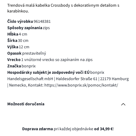
Trendová malá kabelka Crossbody s dekoratívnym detailom s
karabínkou.
Číslo výrobku
96148381
Spôsoby zapínania
zips
Hĺbka
4 cm
Šírka
30 cm
Výška
12 cm
Opasok
prestaviteľný
Vrecko
1 vnútorné vrecko so zapínaním na zips
Značka
bonprix
Hospodársky subjekt je zodpovedný voči EÚ
bonprix
Handelsgesellschaft mbH | Haldesdorfer Straße 61 | 22179 Hamburg
| Nemecko, Kontakt: https://www.bonprix.sk/pomoc/kontakt/
Možnosti doručenia
Doprava zdarma
pri každej objednávke
od 34,99 €
!