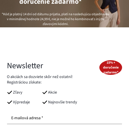
doručenie zadarmo*
*Kód je platný 14 dní od dátumu prijatia, platí na nasledujúcu objednávku
v minimálnej hodnote
24,99 €
, nie je možné ho kombinovať s inými
zľavovými kódmi.
Newsletter
15% +
doručenie
zadarmo*
O akciách sa dozviete skôr než ostatní!
Registráciou získate:
Zľavy
Akcie
Výpredaje
Najnovšie trendy
E-mailová adresa *