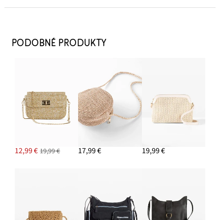
Kabelka Crossbody v slamenom vzhľade
22,99 €
PODOBNÉ PRODUKTY
PRIDAŤ DO KOŠÍKA
Lodičky Sling s remienkami
26,99 €
PRIDAŤ DO KOŠÍKA
Džínsová bunda, strečová, basic
29,99 €
12,99 €
17,99 €
19,99 €
19,99 €
PRIDAŤ DO KOŠÍKA
7/8 džínsy Wide Fit
19,99 €
PRIDAŤ DO KOŠÍKA