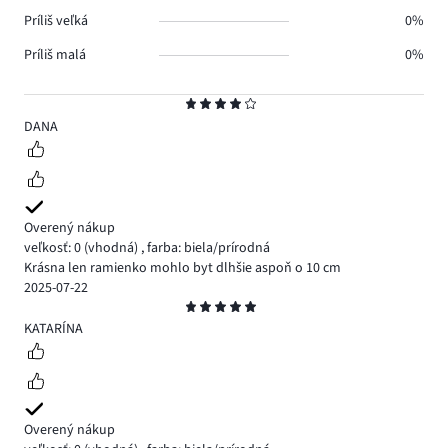
Príliš veľká
0%
Príliš malá
0%
Hodnotenie
4
DANA
Overený nákup
veľkosť: 0
(vhodná)
,
farba: biela/prírodná
Krásna len ramienko mohlo byt dlhšie aspoň o 10 cm
2025-07-22
Hodnotenie
5
KATARÍNA
Overený nákup