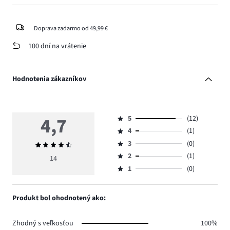
Doprava zadarmo od 49,99 €
100 dní na vrátenie
Hodnotenia zákazníkov
4,7
5
(12)
Hodnotenie
4
(1)
5,
Hodnotenie
počet
3
(0)
Priemerné
4,
Hodnotenie
hlasov
hodnotenie
počet
2
(1)
3,
14
Hodnotenie
12.
4,7
hlasov
počet
1
(0)
2,
Hodnotenie
1.
hlasov
počet
1,
0.
hlasov
počet
Produkt bol ohodnotený ako:
1.
hlasov
0.
Zhodný s veľkosťou
100%