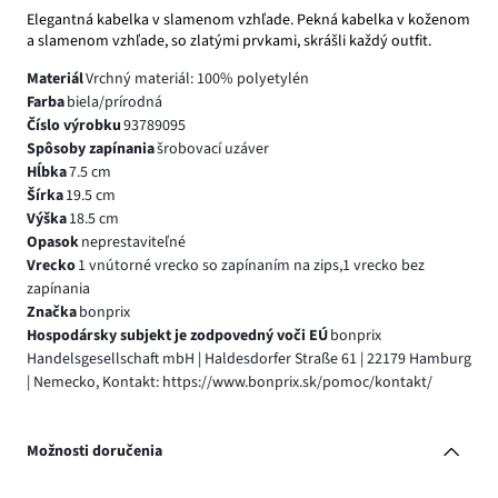
Elegantná kabelka v slamenom vzhľade. Pekná kabelka v koženom
a slamenom vzhľade, so zlatými prvkami, skrášli každý outfit.
Materiál
Vrchný materiál: 100% polyetylén
Farba
biela/prírodná
Číslo výrobku
93789095
Spôsoby zapínania
šrobovací uzáver
Hĺbka
7.5 cm
Šírka
19.5 cm
Výška
18.5 cm
Opasok
neprestaviteľné
Vrecko
1 vnútorné vrecko so zapínaním na zips,1 vrecko bez
zapínania
Značka
bonprix
Hospodársky subjekt je zodpovedný voči EÚ
bonprix
Handelsgesellschaft mbH | Haldesdorfer Straße 61 | 22179 Hamburg
| Nemecko, Kontakt: https://www.bonprix.sk/pomoc/kontakt/
Možnosti doručenia