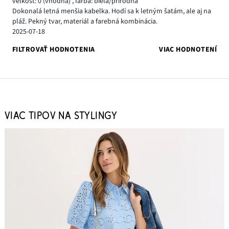
veľkosť: 0
(vhodná)
,
farba: biela/prírodná
Dokonalá letná menšia kabelka. Hodí sa k letným šatám, ale aj na
pláž. Pekný tvar, materiál a farebná kombinácia.
2025-07-18
FILTROVAŤ HODNOTENIA
VIAC HODNOTENÍ
VIAC TIPOV NA STYLINGY