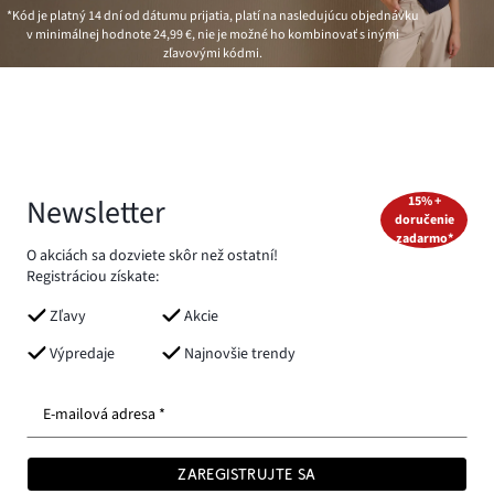
*Kód je platný 14 dní od dátumu prijatia, platí na nasledujúcu objednávku
v minimálnej hodnote
24,99 €
, nie je možné ho kombinovať s inými
zľavovými kódmi.
Newsletter
15% +
doručenie
zadarmo*
O akciách sa dozviete skôr než ostatní!
Registráciou získate:
Zľavy
Akcie
Výpredaje
Najnovšie trendy
E-mailová adresa *
ZAREGISTRUJTE SA