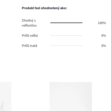
hlasov
počet
0.
hlasov
Produkt bol ohodnotený ako:
0.
Zhodný s
100%
veľkosťou
Príliš veľká
0%
Príliš malá
0%