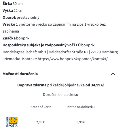
Šírka
30 cm
Výška
22 cm
Opasok
prestaviteľný
Vrecko
1 vnútorné vrecko so zapínaním na zips,1 vrecko bez
zapínania
Značka
bonprix
Hospodársky subjekt je zodpovedný voči EÚ
bonprix
Handelsgesellschaft mbH | Haldesdorfer Straße 61 | 22179 Hamburg
| Nemecko, Kontakt: https://www.bonprix.sk/pomoc/kontakt/
Možnosti doručenia
Doprava zdarma
pri každej objednávke
od 34,99 €
!
Doručenie na adresu
Platobná karta
Platba na dobierku
2,99 €
3,99 €