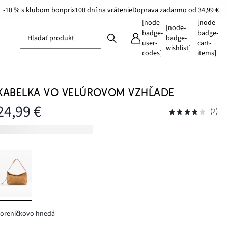
-10 % s klubom bonprix
100 dní na vrátenie
Doprava zadarmo od 34,99 €
[node-
[node-
[node-
badge-
badge-
Hľadať produkt
badge-
user-
cart-
wishlist]
codes]
items]
KABELKA VO VELÚROVOM VZHĽADE
24,99 €
(2)
koreničkovo hnedá