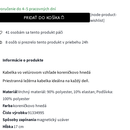
oručenie do 4–5 pracovných dní
[node-product-
PRIDAŤ DO KOŠÍKA
wishlist]
41 osobám sa tento produkt páči
8 osôb si prezrelo tento produkt v priebehu 24h
Informácie o produkte
Kabelka vo velúrovom vzhľade koreničkovo hnedá
Priestranná ležérna kabelka ideálna na každý deň.
Materiál
Vrchný materiál: 90% polyester, 10% elastan; Podšívka:
100% polyester
Farba
koreničkovo hnedá
Číslo výrobku
91334995
Spôsoby zapínania
magnetický uzáver
Hĺbka
17 cm