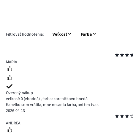
Filtrovať hodnotenia:
Veľkosť
Farba
Hodnotenie
5
MÁRIA
Overený nákup
veľkosť: 0
(vhodná)
,
farba: koreničkovo hnedá
Kabelku som vrátila, mne nesadla farba, ani ten tvar.
2026-04-13
Hodnotenie
3
ANDREA