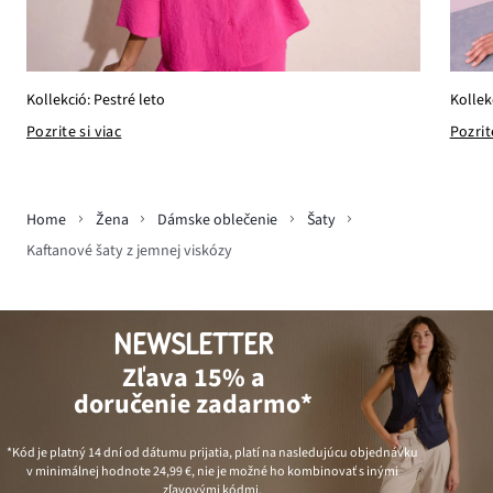
Kollek
Kollekció: Pestré leto
Pozrit
Pozrite si viac
Home
Žena
Dámske oblečenie
Šaty
Kaftanové šaty z jemnej viskózy
NEWSLETTER
Zľava 15% a
doručenie zadarmo*
*Kód je platný 14 dní od dátumu prijatia, platí na nasledujúcu objednávku
v minimálnej hodnote
24,99 €
, nie je možné ho kombinovať s inými
zľavovými kódmi.