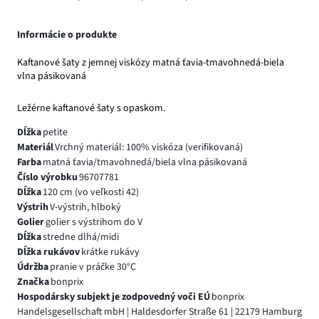
Informácie o produkte
Kaftanové šaty z jemnej viskózy matná ťavia-tmavohnedá-biela
vlna pásikovaná
Ležérne kaftanové šaty s opaskom.
Dĺžka
petite
Materiál
Vrchný materiál: 100% viskóza (verifikovaná)
Farba
matná ťavia/tmavohnedá/biela vlna pásikovaná
Číslo výrobku
96707781
Dĺžka
120 cm (vo veľkosti 42)
Výstrih
V-výstrih, hlboký
Golier
golier s výstrihom do V
Dĺžka
stredne dlhá/midi
Dĺžka rukávov
krátke rukávy
Údržba
pranie v práčke 30°C
Značka
bonprix
Hospodársky subjekt je zodpovedný voči EÚ
bonprix
Handelsgesellschaft mbH | Haldesdorfer Straße 61 | 22179 Hamburg