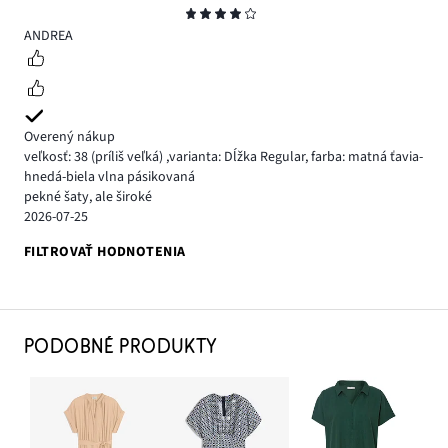
Hodnotenie
4
ANDREA
Overený nákup
veľkosť: 38
(príliš veľká)
,
varianta: Dĺžka Regular,
farba: matná ťavia-
hnedá-biela vlna pásikovaná
pekné šaty, ale široké
2026-07-25
FILTROVAŤ HODNOTENIA
PODOBNÉ PRODUKTY