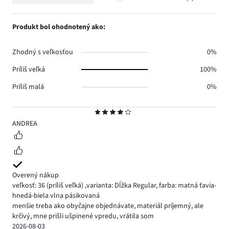
Hodnotenie
2.
hlasov
počet
1,
0.
hlasov
počet
Produkt bol ohodnotený ako:
0.
hlasov
0.
Zhodný s veľkosťou
0%
Príliš veľká
100%
Príliš malá
0%
Hodnotenie
4
ANDREA
Overený nákup
veľkosť: 36
(príliš veľká)
,
varianta: Dĺžka Regular,
farba: matná ťavia-
hnedá-biela vlna pásikovaná
menšie treba ako obyčajne objednávate, materiál príjemný, ale
krčivý, mne prišli ušpinené vpredu, vrátila som
2026-08-03