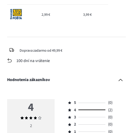
2,99 €
3,99 €
Doprava zadarmo od 49,99 €
100 dní na vrátenie
Hodnotenia zákazníkov
4
5
(0)
Hodnotenie
4
(2)
5,
Hodnotenie
počet
3
(0)
Priemerné
4,
Hodnotenie
hlasov
hodnotenie
počet
2
(0)
3,
2
Hodnotenie
0.
4
hlasov
počet
1
(0)
2,