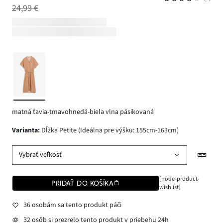
24,99 €
matná ťavia-tmavohnedá-biela vlna pásikovaná
varianta
:
Dĺžka Petite (Ideálna pre výšku: 155cm-163cm)
Vybrať veľkosť
[node-product-
PRIDAŤ DO KOŠÍKA
wishlist]
36 osobám sa tento produkt páči
32 osôb si prezrelo tento produkt v priebehu 24h