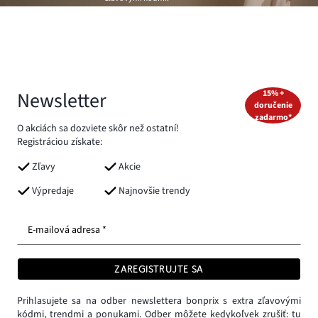
Newsletter
15% +
doručenie
zadarmo*
O akciách sa dozviete skôr než ostatní!
Registráciou získate:
Zľavy
Akcie
Výpredaje
Najnovšie trendy
E-mailová adresa *
ZAREGISTRUJTE SA
Prihlasujete sa na odber newslettera bonprix s extra zľavovými
kódmi, trendmi a ponukami. Odber môžete kedykoľvek zrušiť:
tu