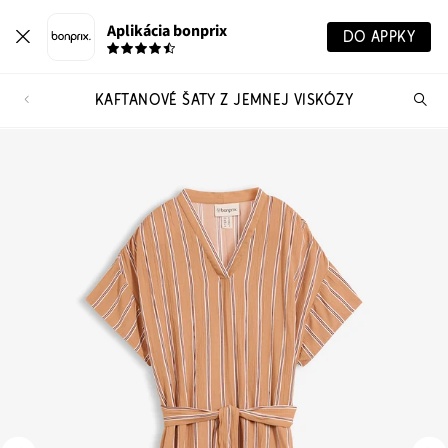
Aplikácia bonprix
DO APPKY
KAFTANOVÉ ŠATY Z JEMNEJ VISKÓZY
Hľ
pr