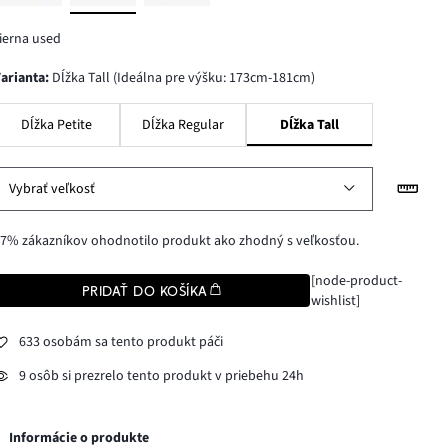
ierna used
varianta
:
Dĺžka Tall (Ideálna pre výšku: 173cm-181cm)
Dĺžka Petite
Dĺžka Regular
Dĺžka Tall
Vybrať veľkosť
7% zákazníkov ohodnotilo produkt ako zhodný s veľkosťou.
[node-product-
PRIDAŤ DO KOŠÍKA
wishlist]
633 osobám sa tento produkt páči
9 osôb si prezrelo tento produkt v priebehu 24h
Informácie o produkte