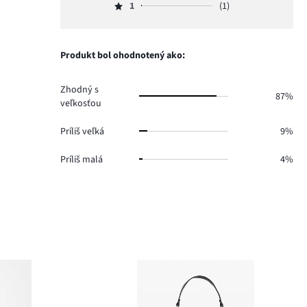
hlasov
počet
1
(1)
2,
Hodnotenie
18.
hlasov
počet
1,
6.
hlasov
počet
7.
hlasov
Produkt bol ohodnotený ako:
1.
Zhodný s
87%
veľkosťou
Príliš veľká
9%
Príliš malá
4%