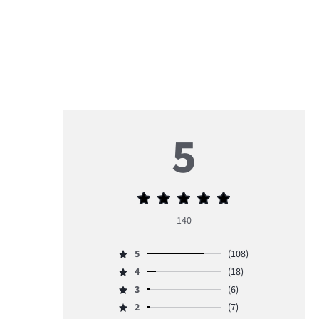
5
Priemerné
hodnotenie
140
5
5
(108)
Hodnotenie
4
(18)
5,
Hodnotenie
počet
3
(6)
4,
Hodnotenie
hlasov
počet
2
(7)
3,
Hodnotenie
108.