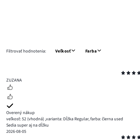
Filtrovať hodnotenia:
Veľkosť
Farba
Hodnotenie
5
ZUZANA
Overený nákup
veľkosť: 52
(vhodná)
,
varianta: Dĺžka Regular,
farba: čierna used
Sedia super aj na dĺžku
2026-08-05
Hodnotenie