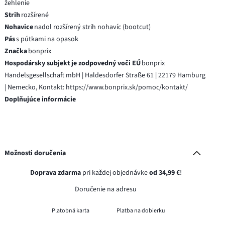
žehlenie
Strih
rozšírené
Nohavice
nadol rozšírený strih nohavíc (bootcut)
Pás
s pútkami na opasok
Značka
bonprix
Hospodársky subjekt je zodpovedný voči EÚ
bonprix
Handelsgesellschaft mbH | Haldesdorfer Straße 61 | 22179 Hamburg
| Nemecko, Kontakt: https://www.bonprix.sk/pomoc/kontakt/
Doplňujúce informácie
Možnosti doručenia
Doprava zdarma
pri každej objednávke
od 34,99 €
!
Doručenie na adresu
Platobná karta
Platba na dobierku