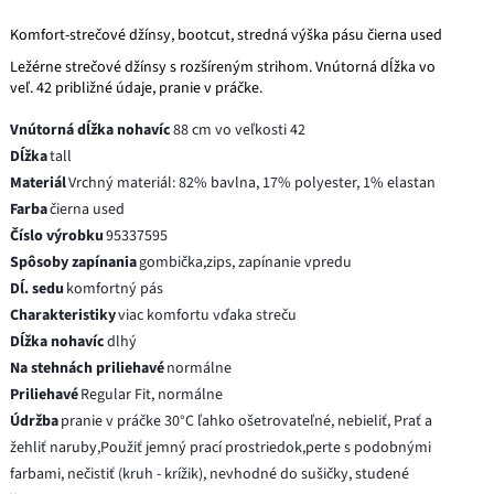
Komfort-strečové džínsy, bootcut, stredná výška pásu čierna used
Ležérne strečové džínsy s rozšíreným strihom. Vnútorná dĺžka vo
veľ. 42 približné údaje, pranie v práčke.
Vnútorná dĺžka nohavíc
88 cm vo veľkosti 42
Dĺžka
tall
Materiál
Vrchný materiál: 82% bavlna, 17% polyester, 1% elastan
Farba
čierna used
Číslo výrobku
95337595
Spôsoby zapínania
gombička,zips, zapínanie vpredu
Dĺ. sedu
komfortný pás
Charakteristiky
viac komfortu vďaka streču
Dĺžka nohavíc
dlhý
Na stehnách priliehavé
normálne
Priliehavé
Regular Fit, normálne
Údržba
pranie v práčke 30°C ľahko ošetrovateľné, nebieliť, Prať a
žehliť naruby,Použiť jemný prací prostriedok,perte s podobnými
farbami, nečistiť (kruh - krížik), nevhodné do sušičky, studené