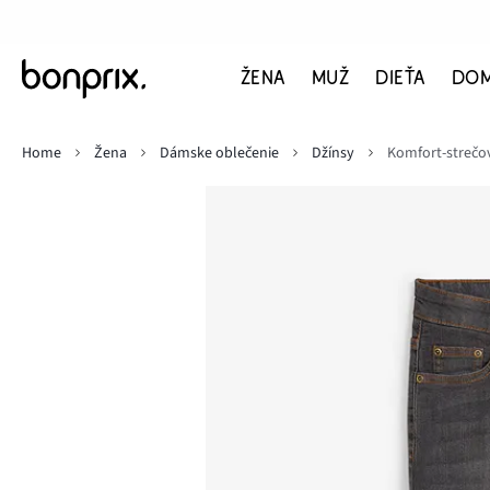
ŽENA
MUŽ
DIEŤA
DO
Home
Žena
Dámske oblečenie
Džínsy
Komfort-strečov