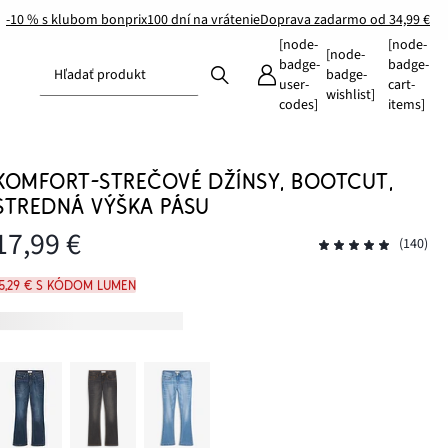
-10 % s klubom bonprix
100 dní na vrátenie
Doprava zadarmo od 34,99 €
[node-
[node-
[node-
badge-
badge-
Hľadať produkt
badge-
user-
cart-
wishlist]
codes]
items]
KOMFORT-STREČOVÉ DŽÍNSY, BOOTCUT,
STREDNÁ VÝŠKA PÁSU
17,99 €
(140)
15,29 € s kódom LUMEN