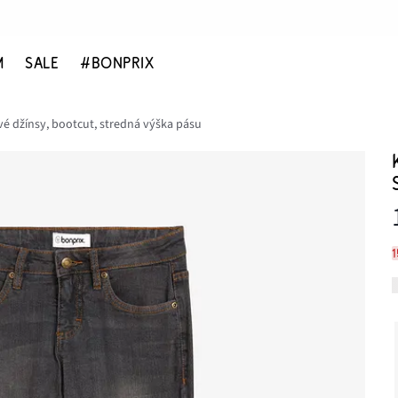
M
SALE
#BONPRIX
é džínsy, bootcut, stredná výška pásu