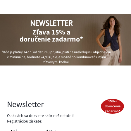
NEWSLETTER
Zľava 15% a
doručenie zadarmo*
*Kód je platný 14 dní od dátumu prijatia, platí na nasledujúcu objednávku
v minimálnej hodnote
24,99 €
, nie je možné ho kombinovať s inými
zľavovými kódmi.
Newsletter
15% +
doručenie
zadarmo*
O akciách sa dozviete skôr než ostatní!
Registráciou získate: