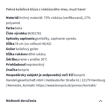
Pekná košeľová blúza z viskózového mixu, must have!
Materiál
Vrchný materiál: 73% viskóza (verifikovaná), 27%
polyamid
Farba
biela
Číslo výrobku
96301781
Spôsoby zapínania
gombičky, zapínanie vpredu
Dĺžka
78 cm (vo veľkosti 40/42)
Golier
košeľový golier
Dĺžka rukávov
dlhé rukávy
Údržba
pranie v práčke 30°C
Priehľadnosť
nepriesvitný
Značka
bonprix
Hospodársky subjekt je zodpovedný voči EÚ
bonprix
Handelsgesellschaft mbH | Haldesdorfer Straße 61 | 22179 Hamburg
| Nemecko, Kontakt: https://www.bonprix.sk/pomoc/kontakt/
Možnosti doručenia