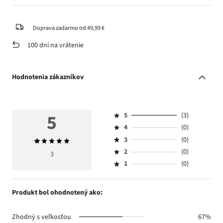
Doprava zadarmo od 49,99 €
100 dní na vrátenie
Hodnotenia zákazníkov
5
5
(3)
Hodnotenie
4
(0)
5,
Hodnotenie
počet
3
(0)
Priemerné
4,
Hodnotenie
hlasov
hodnotenie
počet
2
(0)
3,
3
Hodnotenie
3.
5
hlasov
počet
1
(0)
2,
Hodnotenie
0.
hlasov
počet
1,
0.
hlasov
počet
Produkt bol ohodnotený ako:
0.
hlasov
0.
Zhodný s veľkosťou
67%