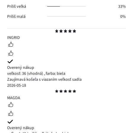
Príliš veľká
33%
Príliš malá
0%
Hodnotenie
5
INGRID
Overený nákup
veľkosť: 36
(vhodná)
,
farba: biela
Zaujímavá košeľa s viazaním veľkosť sadla
2026-05-18
Hodnotenie
5
MAGDA
Overený nákup