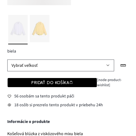
biela
Vybrať veľkosť
[node-product-
PRIDAŤ DO KOŠÍKA
wishlist]
56 osobám sa tento produkt páči
18 osôb si prezrelo tento produkt v priebehu 24h
Informácie o produkte
Košeľová blúzka z viskózového mixu biela