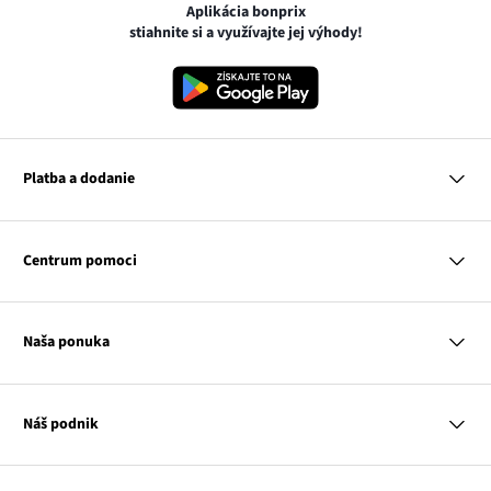
Aplikácia bonprix
stiahnite si a využívajte jej výhody!
Platba a dodanie
MasterCard
VISA
Centrum pomoci
Google pay
Apple pay
Otázky a odpovede
Platba a dodanie
Naša ponuka
Slovenská pošta
Vrátenie a reklamácia
Tabuľka veľkostí
Platba na dobierku
Žena
Klub bonprix
Muž
Katalóg
Náš podnik
Dieťa
Influencers
Dom
Kontakt
Odkaz
O nás
Inšpirácie