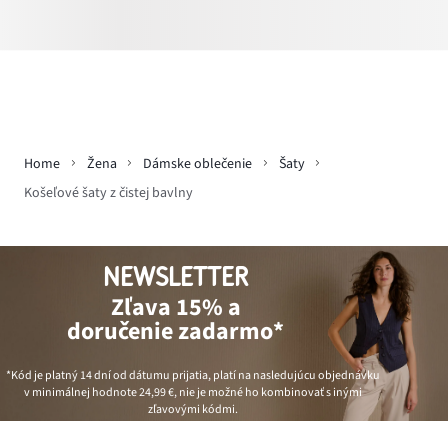
Home
Žena
Dámske oblečenie
Šaty
Košeľové šaty z čistej bavlny
NEWSLETTER
Zľava 15% a
doručenie zadarmo*
*Kód je platný 14 dní od dátumu prijatia, platí na nasledujúcu objednávku
v minimálnej hodnote
24,99 €
, nie je možné ho kombinovať s inými
zľavovými kódmi.