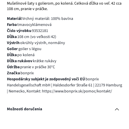
Mušelínové šaty s golierom, po kolená. Celková dĺžka vo veľ. 42 cca
108 cm, pranie v práčke.
Materiál
Vrchný materiál: 100% bavlna
Farba
tmavocyklámenová
Číslo výrobku
93532181
Dĺžka
108 cm (vo veľkosti 42)
Výstrih
okrúhly výstrih, normálny
Golier
golier s légou
Dĺžka
po kolená
Dĺžka rukávov
krátke rukávy
Údržba
pranie v práčke 30°C
Značka
bonprix
Hospodársky subjekt je zodpovedný voči EÚ
bonprix
Handelsgesellschaft mbH | Haldesdorfer Straße 61 | 22179 Hamburg
| Nemecko, Kontakt: https://www.bonprix.sk/pomoc/kontakt/
Možnosti doručenia