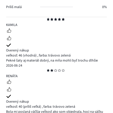
Príliš malá
0%
Hodnotenie
5
KAMILA
Overený nákup
veľkosť: 46
(vhodná)
,
farba: trávovo zelená
Pekné šaty aj materiál dobrý, na mňa mohli byť trochu dlhšie
2026-06-24
Hodnotenie
2
RENÁTA
Overený nákup
veľkosť: 40
(príliš veľká)
,
farba: trávovo zelená
Bola mi poslaná väčšia veĺkosť ako som objednala, hoci na sáčku