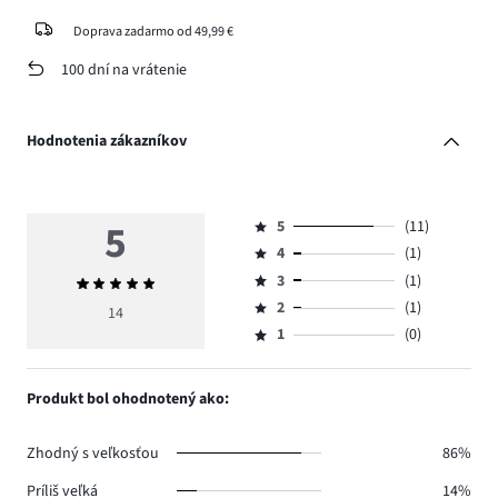
Doprava zadarmo od 49,99 €
100 dní na vrátenie
Hodnotenia zákazníkov
5
5
(11)
Hodnotenie
4
(1)
5,
Hodnotenie
počet
3
(1)
Priemerné
4,
Hodnotenie
hlasov
hodnotenie
počet
2
(1)
3,
14
Hodnotenie
11.
5
hlasov
počet
1
(0)
2,
Hodnotenie
1.
hlasov
počet
1,
1.
hlasov
počet
Produkt bol ohodnotený ako:
1.
hlasov
0.
Zhodný s veľkosťou
86%
Príliš veľká
14%