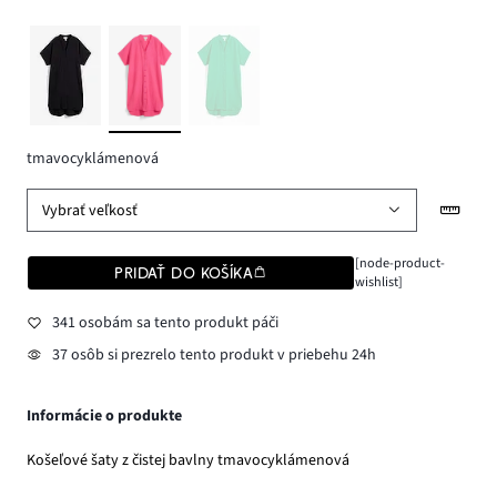
tmavocyklámenová
Vybrať veľkosť
[node-product-
PRIDAŤ DO KOŠÍKA
wishlist]
341 osobám sa tento produkt páči
37 osôb si prezrelo tento produkt v priebehu 24h
Informácie o produkte
Košeľové šaty z čistej bavlny tmavocyklámenová