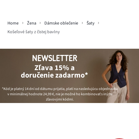
Home
Žena
Dámske oblečenie
Šaty
Košeľové šaty z čistej bavlny
NEWSLETTER
Zľava 15% a
doručenie zadarmo*
*Kód je platný 14 dní od dátumu prijatia, platí na nasledujúcu objednávku
v minimálnej hodnote
24,99 €
, nie je možné ho kombinovať s inými
zľavovými kódmi.