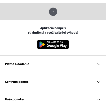
Aplikácia bonprix
stiahnite si a využívajte jej výhody!
Platba a dodanie
MasterCard
VISA
Centrum pomoci
Google pay
Apple pay
Otázky a odpovede
Platba a dodanie
Naša ponuka
Slovenská pošta
Vrátenie a reklamácia