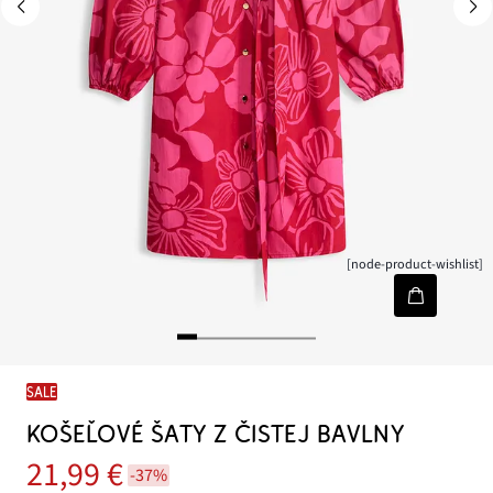
[node-product-wishlist]
SALE
KOŠEĽOVÉ ŠATY Z ČISTEJ BAVLNY
21,99 €
-37%