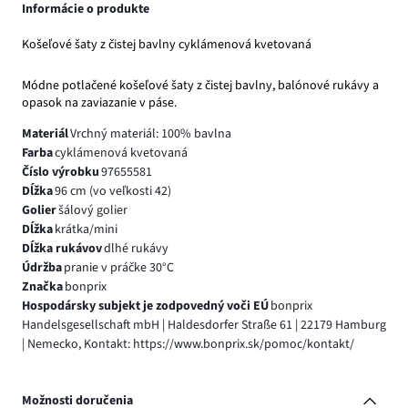
Informácie o produkte
Košeľové šaty z čistej bavlny cyklámenová kvetovaná
Módne potlačené košeľové šaty z čistej bavlny, balónové rukávy a
opasok na zaviazanie v páse.
Materiál
Vrchný materiál: 100% bavlna
Farba
cyklámenová kvetovaná
Číslo výrobku
97655581
Dĺžka
96 cm (vo veľkosti 42)
Golier
šálový golier
Dĺžka
krátka/mini
Dĺžka rukávov
dlhé rukávy
Údržba
pranie v práčke 30°C
Značka
bonprix
Hospodársky subjekt je zodpovedný voči EÚ
bonprix
Handelsgesellschaft mbH | Haldesdorfer Straße 61 | 22179 Hamburg
| Nemecko, Kontakt: https://www.bonprix.sk/pomoc/kontakt/
Možnosti doručenia