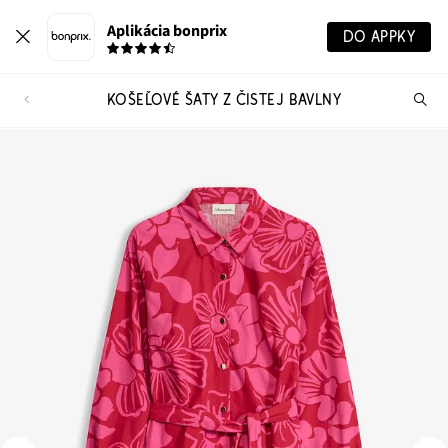
Aplikácia bonprix
DO APPKY
KOŠEĽOVÉ ŠATY Z ČISTEJ BAVLNY
Hľ
pr