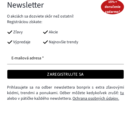
Newsletter
15% +
doručenie
zadarmo*
O akciách sa dozviete skôr než ostatní!
Registráciou získate:
Zľavy
Akcie
Výpredaje
Najnovšie trendy
E-mailová adresa *
ZAREGISTRUJTE SA
Prihlasujete sa na odber newslettera bonprix s extra zľavovými
kódmi, trendmi a ponukami. Odber môžete kedykoľvek zrušiť:
tu
alebo v pätičke každého newslettera.
Ochrana osobných údajov.