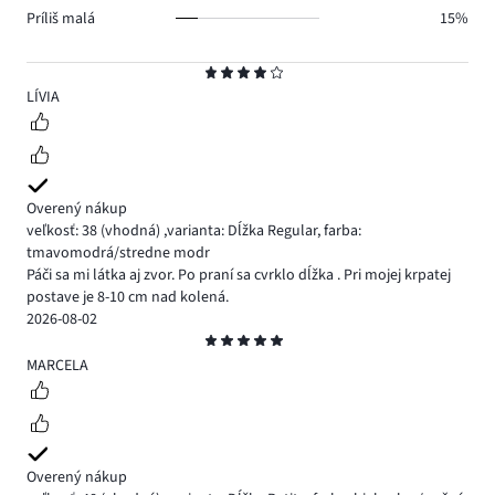
Príliš malá
15%
Hodnotenie
4
LÍVIA
Overený nákup
veľkosť: 38
(vhodná)
,
varianta: Dĺžka Regular,
farba:
tmavomodrá/stredne modr
Páči sa mi látka aj zvor. Po praní sa cvrklo dĺžka . Pri mojej krpatej
postave je 8-10 cm nad kolená.
2026-08-02
Hodnotenie
5
MARCELA
Overený nákup