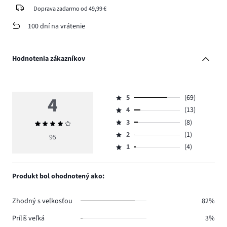
Doprava zadarmo od 49,99 €
100 dní na vrátenie
Hodnotenia zákazníkov
4
5
(69)
Hodnotenie
4
(13)
5,
Hodnotenie
počet
3
(8)
Priemerné
4,
Hodnotenie
hlasov
hodnotenie
počet
2
(1)
3,
95
Hodnotenie
69.
4
hlasov
počet
1
(4)
2,
Hodnotenie
13.
hlasov
počet
1,
8.
hlasov
počet
Produkt bol ohodnotený ako:
1.
hlasov
4.
Zhodný s veľkosťou
82%
Príliš veľká
3%