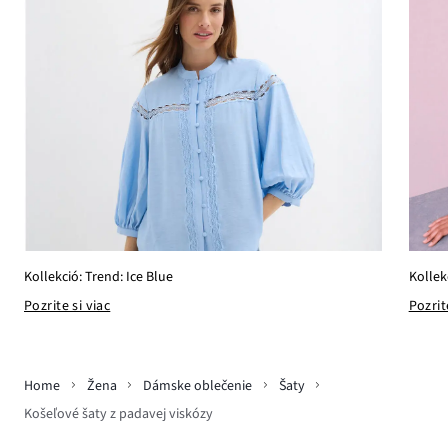
Kollekció: Trend: Ice Blue
Kollek
Pozrite si viac
Pozrit
Home
Žena
Dámske oblečenie
Šaty
Košeľové šaty z padavej viskózy