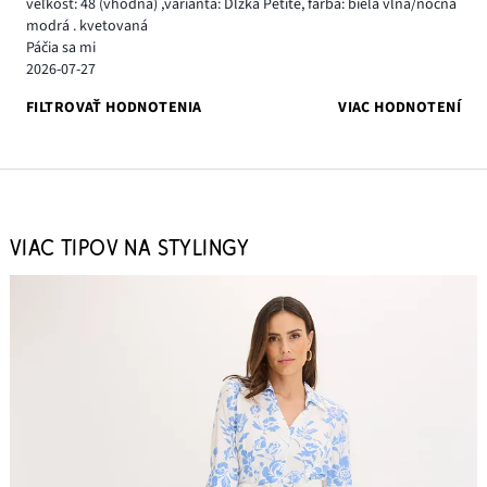
veľkosť: 48
(vhodná)
,
varianta: Dĺžka Petite,
farba: biela vlna/nočná
modrá . kvetovaná
Páčia sa mi
2026-07-27
FILTROVAŤ HODNOTENIA
VIAC HODNOTENÍ
VIAC TIPOV NA STYLINGY