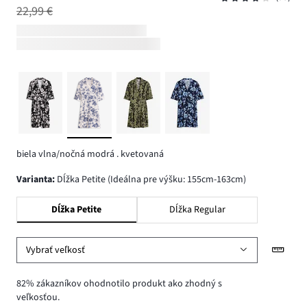
22,99 €
biela vlna/nočná modrá . kvetovaná
varianta
:
Dĺžka Petite (Ideálna pre výšku: 155cm-163cm)
Dĺžka Petite
Dĺžka Regular
Vybrať veľkosť
82% zákazníkov ohodnotilo produkt ako zhodný s
veľkosťou.