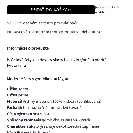
[node-product-
PRIDAŤ DO KOŠÍKA
wishlist]
1235 osobám sa tento produkt páči
484 osôb si prezrelo tento produkt v priebehu 24h
Informácie o produkte
Košeľové šaty z padavej viskózy biela vlna/nočná modrá .
kvetovaná
Moderné šaty s gombíkovou légou.
Dĺžka
92 cm
Dĺžka
petite
Materiál
Vrchný materiál: 100% viskóza (verifikovaná)
Farba
biela vlna/nočná modrá . kvetovaná
Číslo výrobku
96430381
Spôsoby zapínania
gombičky, zapínanie vpredu
Charakteristiky
zvýrazňuje dekolt,predné zapínanie
Výstrih
V-výstrih, hlboký