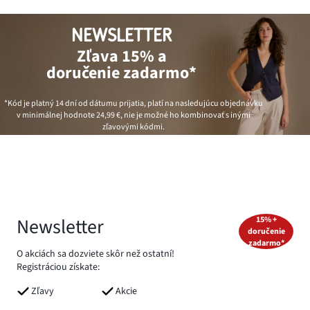
NEWSLETTER
Zľava 15% a
doručenie zadarmo*
*Kód je platný 14 dní od dátumu prijatia, platí na nasledujúcu objednávku
v minimálnej hodnote
24,99 €
, nie je možné ho kombinovať s inými
zľavovými kódmi.
Newsletter
15% +
doručenie
zadarmo*
O akciách sa dozviete skôr než ostatní!
Registráciou získate:
Zľavy
Akcie