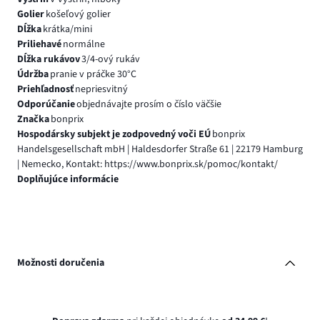
Golier
košeľový golier
Dĺžka
krátka/mini
Priliehavé
normálne
Dĺžka rukávov
3/4-ový rukáv
Údržba
pranie v práčke 30°C
Priehľadnosť
nepriesvitný
Odporúčanie
objednávajte prosím o číslo väčšie
Značka
bonprix
Hospodársky subjekt je zodpovedný voči EÚ
bonprix
Handelsgesellschaft mbH | Haldesdorfer Straße 61 | 22179 Hamburg
| Nemecko, Kontakt: https://www.bonprix.sk/pomoc/kontakt/
Doplňujúce informácie
Možnosti doručenia