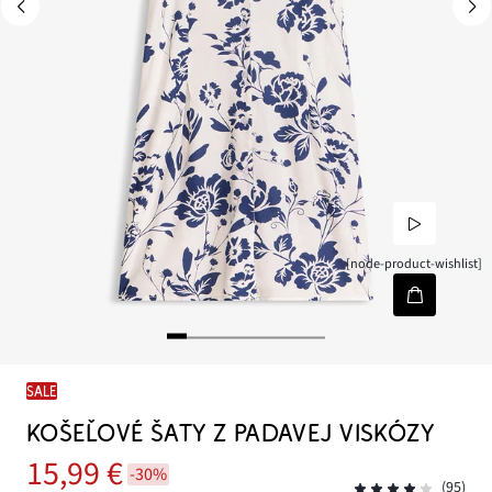
[node-product-wishlist]
SALE
KOŠEĽOVÉ ŠATY Z PADAVEJ VISKÓZY
15,99 €
-30%
(95)