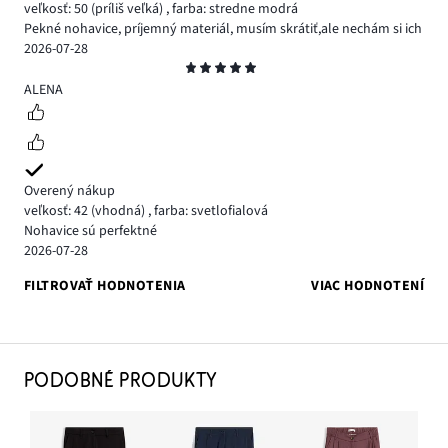
veľkosť: 50
(príliš veľká)
,
farba: stredne modrá
Pekné nohavice, príjemný materiál, musím skrátiť,ale nechám si ich
2026-07-28
Hodnotenie
5
ALENA
Overený nákup
veľkosť: 42
(vhodná)
,
farba: svetlofialová
Nohavice sú perfektné
2026-07-28
FILTROVAŤ HODNOTENIA
VIAC HODNOTENÍ
PODOBNÉ PRODUKTY