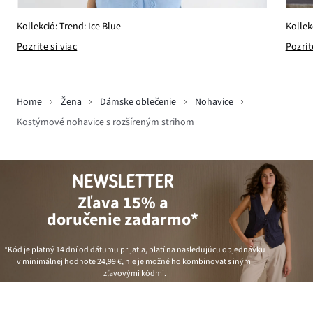
Kollekció: Trend: Ice Blue
Kollek
Pozrite si viac
Pozrit
Home
Žena
Dámske oblečenie
Nohavice
Kostýmové nohavice s rozšíreným strihom
NEWSLETTER
Zľava 15% a
doručenie zadarmo*
*Kód je platný 14 dní od dátumu prijatia, platí na nasledujúcu objednávku
v minimálnej hodnote
24,99 €
, nie je možné ho kombinovať s inými
zľavovými kódmi.