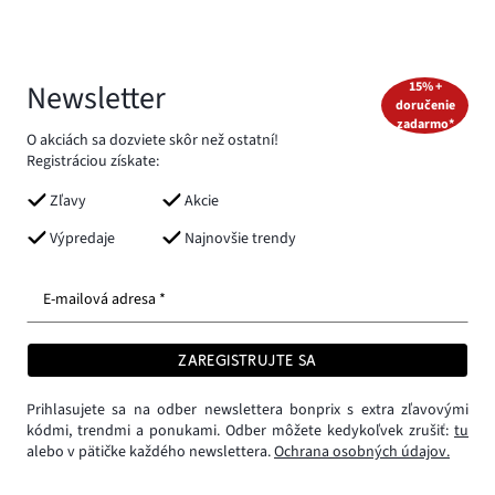
Newsletter
15% +
doručenie
zadarmo*
O akciách sa dozviete skôr než ostatní!
Registráciou získate:
Zľavy
Akcie
Výpredaje
Najnovšie trendy
E-mailová adresa *
ZAREGISTRUJTE SA
Prihlasujete sa na odber newslettera bonprix s extra zľavovými
kódmi, trendmi a ponukami. Odber môžete kedykoľvek zrušiť:
tu
alebo v pätičke každého newslettera.
Ochrana osobných údajov.