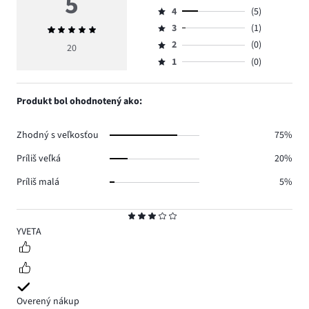
5
Hodnotenie
4
(5)
5,
Hodnotenie
počet
3
(1)
Priemerné
4,
Hodnotenie
hlasov
hodnotenie
počet
2
(0)
3,
20
Hodnotenie
14.
5
hlasov
počet
1
(0)
2,
Hodnotenie
5.
hlasov
počet
1,
1.
hlasov
počet
Produkt bol ohodnotený ako:
0.
hlasov
0.
Zhodný s veľkosťou
75%
Príliš veľká
20%
Príliš malá
5%
Hodnotenie
3
YVETA
Overený nákup