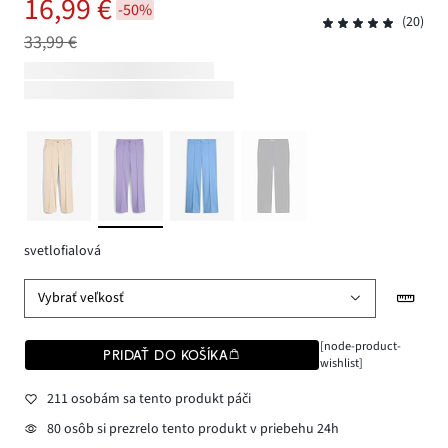
16,99 €
-50%
(20)
33,99 €
svetlofialová
Vybrať veľkosť
[node-product-
PRIDAŤ DO KOŠÍKA
wishlist]
211 osobám sa tento produkt páči
80 osôb si prezrelo tento produkt v priebehu 24h