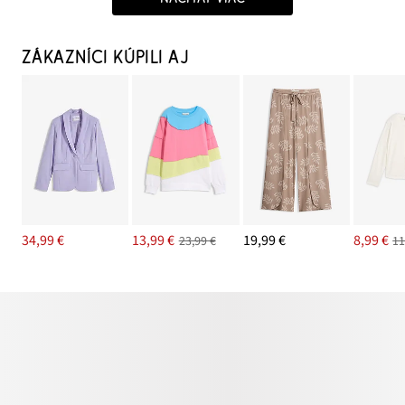
ZÁKAZNÍCI KÚPILI AJ
34,99 €
13,99 €
19,99 €
8,99 €
23,99 €
11