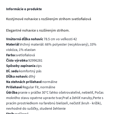
Informácie o produkte
Kostýmové nohavice s rozšíreným strihom svetlofialová
Elegantné nohavice s rozšíreným strihom.
Vnútorná dĺžka nohavíc
78.5 cm vo veľkosti 42
Materiál
Vrchný materiál: 66% polyester (recyklovaný), 33%
viskóza, 1% elastan
Farba
svetlofialová
Číslo výrobku
92996281
Spôsoby zapínania
zips
Dĺ. sedu
komfortný pás
Dĺžka nohavíc
dlhý
Na stehnách priliehavé
normálne
Priliehavé
Regular Fit, normálne
Údržba
pranie v práčke 30°C ľahko ošetrovateľné, nebieliť, Počas
mokrého stavu opatrne upravte tvar,Prať a žehliť naruby,Perte s
pracím prostriedkom na farebnú bielizeň, nečistiť (kruh - krížik),
nevhodné do sušičky, studené žehlenie