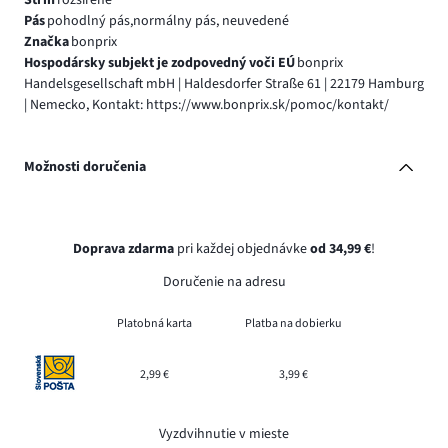
Strih
rozšírené
Pás
pohodlný pás,normálny pás, neuvedené
Značka
bonprix
Hospodársky subjekt je zodpovedný voči EÚ
bonprix
Handelsgesellschaft mbH | Haldesdorfer Straße 61 | 22179 Hamburg
| Nemecko, Kontakt: https://www.bonprix.sk/pomoc/kontakt/
Možnosti doručenia
Doprava zdarma
pri každej objednávke
od 34,99 €
!
Doručenie na adresu
Platobná karta
Platba na dobierku
2,99 €
3,99 €
Vyzdvihnutie v mieste