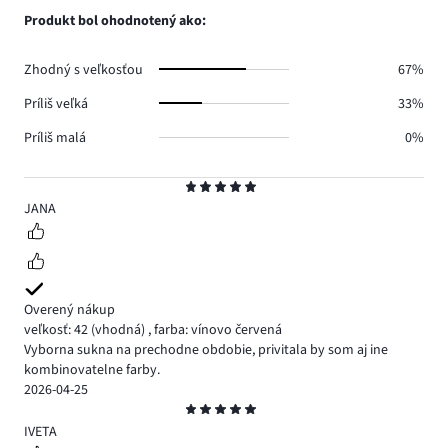
0.
hlasov
počet
Produkt bol ohodnotený ako:
0.
hlasov
0.
Zhodný s veľkosťou
67%
Príliš veľká
33%
Príliš malá
0%
Hodnotenie
5
JANA
Overený nákup
veľkosť: 42
(vhodná)
,
farba: vínovo červená
Vyborna sukna na prechodne obdobie, privitala by som aj ine
kombinovatelne farby.
2026-04-25
Hodnotenie
5
IVETA