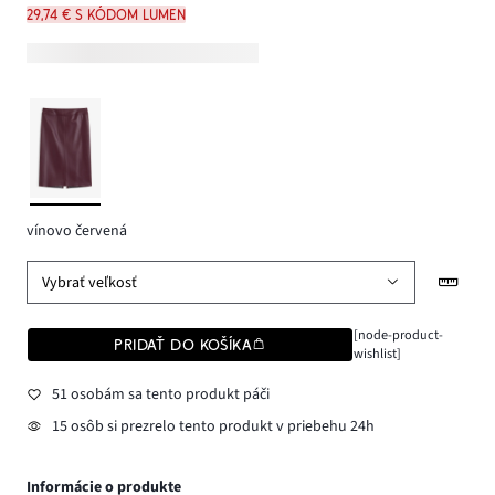
29,74 € s kódom LUMEN
vínovo červená
Vybrať veľkosť
[node-product-
PRIDAŤ DO KOŠÍKA
wishlist]
51 osobám sa tento produkt páči
15 osôb si prezrelo tento produkt v priebehu 24h
Informácie o produkte