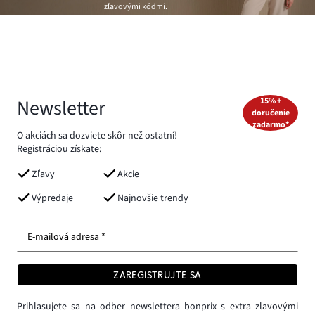
zľavovými kódmi.
Newsletter
15% +
doručenie
zadarmo*
O akciách sa dozviete skôr než ostatní!
Registráciou získate:
Zľavy
Akcie
Výpredaje
Najnovšie trendy
E-mailová adresa *
ZAREGISTRUJTE SA
Prihlasujete sa na odber newslettera bonprix s extra zľavovými