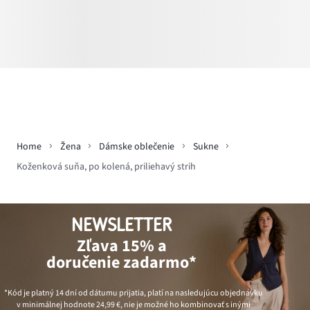
Home
Žena
Dámske oblečenie
Sukne
Koženková suňa, po kolená, priliehavý strih
NEWSLETTER
Zľava 15% a
doručenie zadarmo*
*Kód je platný 14 dní od dátumu prijatia, platí na nasledujúcu objednávku
v minimálnej hodnote
24,99 €
, nie je možné ho kombinovať s inými