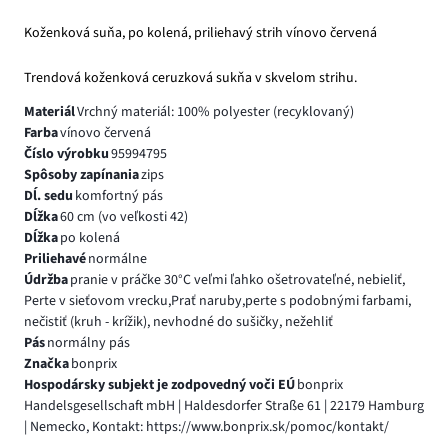
Koženková suňa, po kolená, priliehavý strih vínovo červená
Trendová koženková ceruzková sukňa v skvelom strihu.
Materiál
Vrchný materiál: 100% polyester (recyklovaný)
Farba
vínovo červená
Číslo výrobku
95994795
Spôsoby zapínania
zips
Dĺ. sedu
komfortný pás
Dĺžka
60 cm (vo veľkosti 42)
Dĺžka
po kolená
Priliehavé
normálne
Údržba
pranie v práčke 30°C veľmi ľahko ošetrovateľné, nebieliť,
Perte v sieťovom vrecku,Prať naruby,perte s podobnými farbami,
nečistiť (kruh - krížik), nevhodné do sušičky, nežehliť
Pás
normálny pás
Značka
bonprix
Hospodársky subjekt je zodpovedný voči EÚ
bonprix
Handelsgesellschaft mbH | Haldesdorfer Straße 61 | 22179 Hamburg
| Nemecko, Kontakt: https://www.bonprix.sk/pomoc/kontakt/