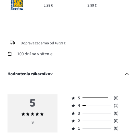
2,99 €
3,99 €
Doprava zadarmo od 49,99 €
100 dní na vrátenie
Hodnotenia zákazníkov
5
5
(8)
Hodnotenie
4
(1)
5,
Hodnotenie
počet
3
(0)
Priemerné
4,
Hodnotenie
hlasov
hodnotenie
počet
2
(0)
3,
9
Hodnotenie
8.
5
hlasov
počet
1
(0)
2,
Hodnotenie
1.
hlasov
počet
1,