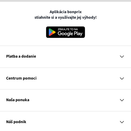
Aplikácia bonprix
stiahnite si a využívajte jej výhody!
Platba a dodanie
MasterCard
VISA
Centrum pomoci
Google pay
Apple pay
Otázky a odpovede
Platba a dodanie
Naša ponuka
Slovenská pošta
Vrátenie a reklamácia
Tabuľka veľkostí
Platba na dobierku
Žena
Klub bonprix
Muž
Katalóg
Náš podnik
Dieťa
Influencers