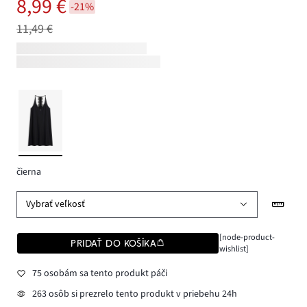
8,99 €
-21%
11,49 €
čierna
Vybrať veľkosť
[node-product-
PRIDAŤ DO KOŠÍKA
wishlist]
75 osobám sa tento produkt páči
263 osôb si prezrelo tento produkt v priebehu 24h