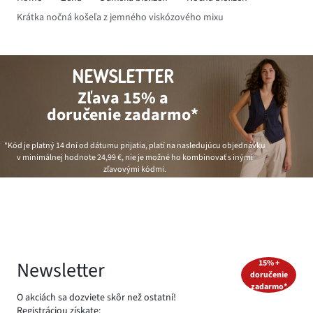
Krátka nočná košeľa z jemného viskózového mixu
NEWSLETTER
Zľava 15% a
doručenie zadarmo*
*Kód je platný 14 dní od dátumu prijatia, platí na nasledujúcu objednávku
v minimálnej hodnote
24,99 €
, nie je možné ho kombinovať s inými
zľavovými kódmi.
Newsletter
15% +
doručenie
zadarmo*
O akciách sa dozviete skôr než ostatní!
Registráciou získate: