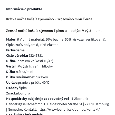
Informácie o produkte
Krátka nočná košeľa z jemného viskózového mixu čierna
Ženská nočná košeľa s jemnou čipkou a hlbokým V-výstrihom.
Materiál
Vrchný materiál: 50% bavlna, 50% viskóza (verifikovaná);
Čipka: 90% polyamid, 10% elastan
Farba
čierna
Číslo výrobku
93247881
Dĺžka
82 cm (vo veľkosti 40/42)
Výstrih
V-výstrih, veľmi hlboký
Dĺžka
krátka/mini
Dĺžka rukávov
bez rukávov
Údržba
pranie v práčke 40°C
Ozdoby
čipka
Značka
bonprix
Hospodársky subjekt je zodpovedný voči EÚ
bonprix
Handelsgesellschaft mbH | Haldesdorfer Straße 61 | 22179 Hamburg
| Nemecko, Kontakt: https://www.bonprix.sk/pomoc/kontakt/