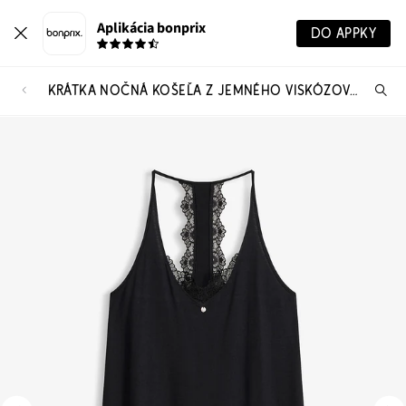
Aplikácia bonprix
DO APPKY
KRÁTKA NOČNÁ KOŠEĽA Z JEMNÉHO VISKÓZOVÉHO MIXU
Hľ
pr