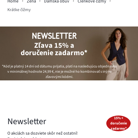
Home
Žena
Dámska obuv
Členkové čižmy
Krátke čižmy
NEWSLETTER
Zľava 15% a
doručenie zadarmo*
*Kód je platný 14 dní od dátumu prijatia, platí na nasledujúcu objednávku
v minimálnej hodnote
24,99 €
, nie je možné ho kombinovať s inými
zľavovými kódmi.
Newsletter
15% +
doručenie
zadarmo*
O akciách sa dozviete skôr než ostatní!