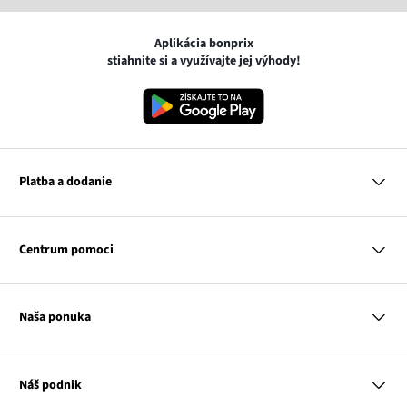
Aplikácia bonprix
stiahnite si a využívajte jej výhody!
Platba a dodanie
MasterCard
VISA
Centrum pomoci
Google pay
Apple pay
Otázky a odpovede
Platba a dodanie
Naša ponuka
Slovenská pošta
Vrátenie a reklamácia
Tabuľka veľkostí
Platba na dobierku
Žena
Klub bonprix
Muž
Katalóg
Náš podnik
Dieťa
Influencers