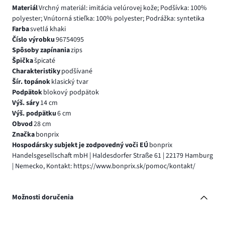
Materiál
Vrchný materiál: imitácia velúrovej kože; Podšívka: 100%
polyester; Vnútorná stieľka: 100% polyester; Podrážka: syntetika
Farba
svetlá khaki
Číslo výrobku
96754095
Spôsoby zapínania
zips
Špička
špicaté
Charakteristiky
podšívané
Šír. topánok
klasický tvar
Podpätok
blokový podpätok
Výš. sáry
14 cm
Výš. podpätku
6 cm
Obvod
28 cm
Značka
bonprix
Hospodársky subjekt je zodpovedný voči EÚ
bonprix
Handelsgesellschaft mbH | Haldesdorfer Straße 61 | 22179 Hamburg
| Nemecko, Kontakt: https://www.bonprix.sk/pomoc/kontakt/
Možnosti doručenia