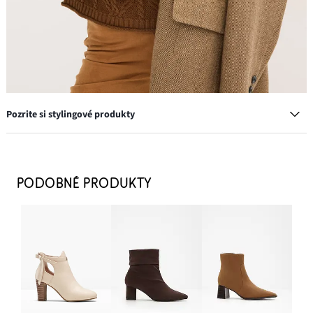
Pozrite si stylingové produkty
Blejzer so vzorom rybej kosti a s vlneným podielom
34,99 €
PODOBNÉ PRODUKTY
PRIDAŤ DO KOŠÍKA
Krátke čižmy
41,99 €
PRIDAŤ DO KOŠÍKA
Nohavice Flared, z velúrovej imitácie