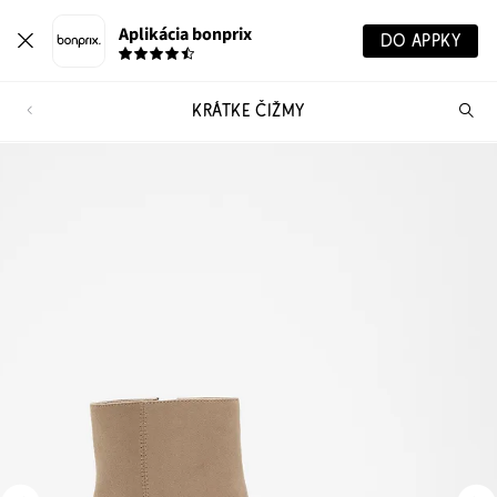
Aplikácia bonprix
DO APPKY
KRÁTKE ČIŽMY
Hľ
pr