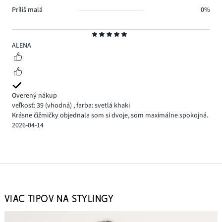
Príliš malá
0%
Hodnotenie
5
ALENA
Overený nákup
veľkosť: 39
(vhodná)
,
farba: svetlá khaki
Krásne čižmičky objednala som si dvoje, som maximálne spokojná.
2026-04-14
VIAC TIPOV NA STYLINGY