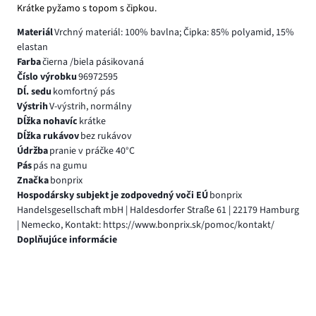
Krátke pyžamo s topom s čipkou.
Materiál
Vrchný materiál: 100% bavlna; Čipka: 85% polyamid, 15%
elastan
Farba
čierna /biela pásikovaná
Číslo výrobku
96972595
Dĺ. sedu
komfortný pás
Výstrih
V-výstrih, normálny
Dĺžka nohavíc
krátke
Dĺžka rukávov
bez rukávov
Údržba
pranie v práčke 40°C
Pás
pás na gumu
Značka
bonprix
Hospodársky subjekt je zodpovedný voči EÚ
bonprix
Handelsgesellschaft mbH | Haldesdorfer Straße 61 | 22179 Hamburg
| Nemecko, Kontakt: https://www.bonprix.sk/pomoc/kontakt/
Doplňujúce informácie