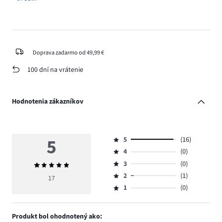
Doprava zadarmo od 49,99 €
100 dní na vrátenie
Hodnotenia zákazníkov
5
5
(16)
Hodnotenie
4
(0)
5,
Hodnotenie
počet
3
(0)
Priemerné
4,
Hodnotenie
hlasov
hodnotenie
počet
2
(1)
3,
17
Hodnotenie
16.
5
hlasov
počet
1
(0)
2,
Hodnotenie
0.
hlasov
počet
1,
0.
hlasov
počet
Produkt bol ohodnotený ako:
1.
hlasov