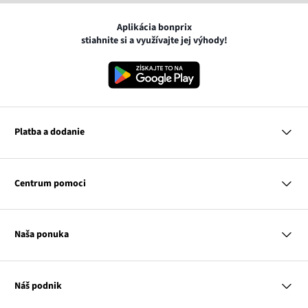
Aplikácia bonprix
stiahnite si a využívajte jej výhody!
Platba a dodanie
MasterCard
VISA
Centrum pomoci
Google pay
Apple pay
Otázky a odpovede
Platba a dodanie
Naša ponuka
Slovenská pošta
Vrátenie a reklamácia
Tabuľka veľkostí
Platba na dobierku
Žena
Klub bonprix
Muž
Katalóg
Náš podnik
Dieťa
Influencers