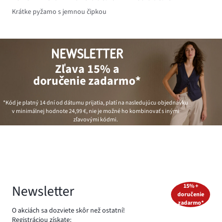
Krátke pyžamo s jemnou čipkou
NEWSLETTER
Zľava 15% a
doručenie zadarmo*
*Kód je platný 14 dní od dátumu prijatia, platí na nasledujúcu objednávku
v minimálnej hodnote
24,99 €
, nie je možné ho kombinovať s inými
zľavovými kódmi.
Newsletter
15% +
doručenie
zadarmo*
O akciách sa dozviete skôr než ostatní!
Registráciou získate: