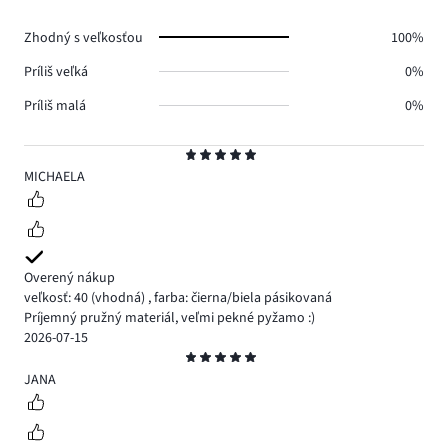
0.
Zhodný s veľkosťou
100%
Príliš veľká
0%
Príliš malá
0%
Hodnotenie
5
MICHAELA
Overený nákup
veľkosť: 40
(vhodná)
,
farba: čierna/biela pásikovaná
Príjemný pružný materiál, veľmi pekné pyžamo :)
2026-07-15
Hodnotenie
5
JANA