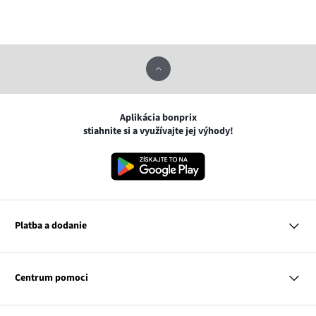
Aplikácia bonprix
stiahnite si a využívajte jej výhody!
Platba a dodanie
MasterCard
VISA
Centrum pomoci
Google pay
Apple pay
Otázky a odpovede