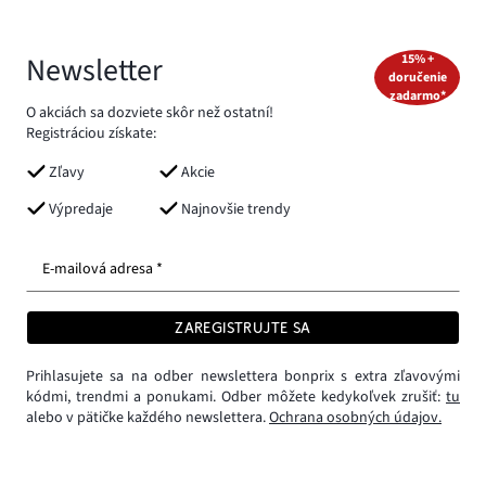
Newsletter
15% +
doručenie
zadarmo*
O akciách sa dozviete skôr než ostatní!
Registráciou získate:
Zľavy
Akcie
Výpredaje
Najnovšie trendy
E-mailová adresa *
ZAREGISTRUJTE SA
Prihlasujete sa na odber newslettera bonprix s extra zľavovými
kódmi, trendmi a ponukami. Odber môžete kedykoľvek zrušiť:
tu
alebo v pätičke každého newslettera.
Ochrana osobných údajov.