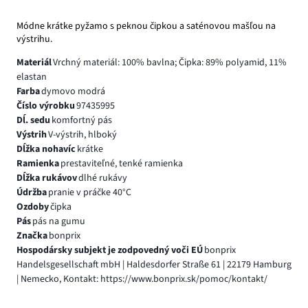
Módne krátke pyžamo s peknou čipkou a saténovou mašľou na
výstrihu.
Materiál
Vrchný materiál: 100% bavlna; Čipka: 89% polyamid, 11%
elastan
Farba
dymovo modrá
Číslo výrobku
97435995
Dĺ. sedu
komfortný pás
Výstrih
V-výstrih, hlboký
Dĺžka nohavíc
krátke
Ramienka
prestaviteľné, tenké ramienka
Dĺžka rukávov
dlhé rukávy
Údržba
pranie v práčke 40°C
Ozdoby
čipka
Pás
pás na gumu
Značka
bonprix
Hospodársky subjekt je zodpovedný voči EÚ
bonprix
Handelsgesellschaft mbH | Haldesdorfer Straße 61 | 22179 Hamburg
| Nemecko, Kontakt: https://www.bonprix.sk/pomoc/kontakt/