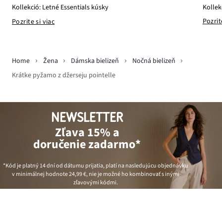
Kollek
Kollekció: Letné Essentials kúsky
Pozrit
Pozrite si viac
Home
Žena
Dámska bielizeň
Nočná bielizeň
Krátke pyžamo z džerseju pointelle
NEWSLETTER
Zľava 15% a
doručenie zadarmo*
*Kód je platný 14 dní od dátumu prijatia, platí na nasledujúcu objednávku
v minimálnej hodnote
24,99 €
, nie je možné ho kombinovať s inými
zľavovými kódmi.