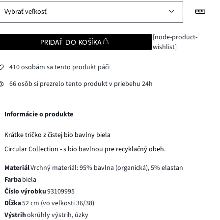
Vybrať veľkosť
[node-product-
PRIDAŤ DO KOŠÍKA
wishlist]
410 osobám sa tento produkt páči
66 osôb si prezrelo tento produkt v priebehu 24h
Informácie o produkte
Krátke tričko z čistej bio bavlny biela
Circular Collection - s bio bavlnou pre recyklačný obeh.
Materiál
Vrchný materiál: 95% bavlna (organická), 5% elastan
Farba
biela
Číslo výrobku
93109995
Dĺžka
52 cm (vo veľkosti 36/38)
Výstrih
okrúhly výstrih, úzky