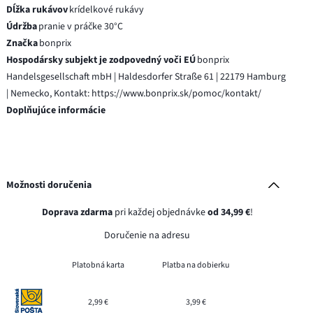
Dĺžka rukávov
krídelkové rukávy
Údržba
pranie v práčke 30°C
Značka
bonprix
Hospodársky subjekt je zodpovedný voči EÚ
bonprix
Handelsgesellschaft mbH | Haldesdorfer Straße 61 | 22179 Hamburg
| Nemecko, Kontakt: https://www.bonprix.sk/pomoc/kontakt/
Doplňujúce informácie
Možnosti doručenia
Doprava zdarma
pri každej objednávke
od 34,99 €
!
Doručenie na adresu
Platobná karta
Platba na dobierku
2,99 €
3,99 €