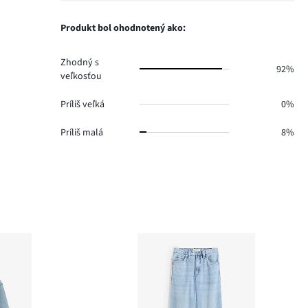
0.
hlasov
počet
0.
hlasov
Produkt bol ohodnotený ako:
0.
Zhodný s
92%
veľkosťou
Príliš veľká
0%
Príliš malá
8%