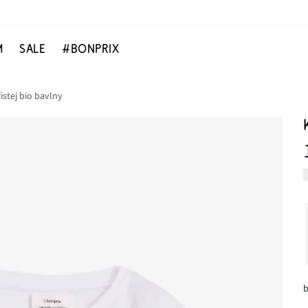
M
SALE
#BONPRIX
čistej bio bavlny
b