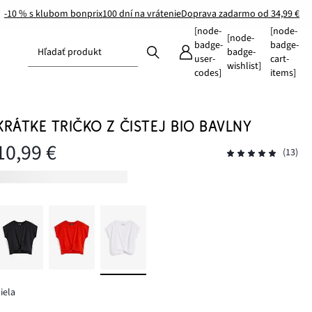
-10 % s klubom bonprix
100 dní na vrátenie
Doprava zadarmo od 34,99 €
[node-
[node-
[node-
badge-
badge-
Hľadať produkt
badge-
user-
cart-
wishlist]
codes]
items]
KRÁTKE TRIČKO Z ČISTEJ BIO BAVLNY
10,99 €
(13)
iela