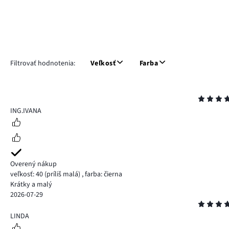
Filtrovať hodnotenia:
Veľkosť
Farba
Hodnotenie
5
ING.IVANA
Overený nákup
veľkosť: 40
(príliš malá)
,
farba: čierna
Krátky a malý
2026-07-29
Hodnotenie
5
LINDA