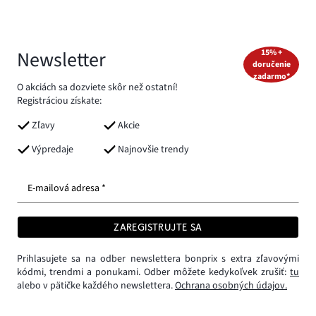
Newsletter
15% +
doručenie
zadarmo*
O akciách sa dozviete skôr než ostatní!
Registráciou získate:
Zľavy
Akcie
Výpredaje
Najnovšie trendy
E-mailová adresa *
ZAREGISTRUJTE SA
Prihlasujete sa na odber newslettera bonprix s extra zľavovými
kódmi, trendmi a ponukami. Odber môžete kedykoľvek zrušiť:
tu
alebo v pätičke každého newslettera.
Ochrana osobných údajov.