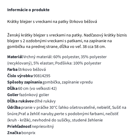
Informácie o produkte
Krátky blejzer s vreckami na patky štrkovo béžová
Ženský krátky blejzer s vreckami na patky. Nadčasový krátky biznis
blejzer s 2 ozdobnými vreckami s patkami, na zapínanie na
gombičku na prednej strane, dĺžka vo veľ. 38 cca 58 cm.
Materiál
Vrchný materiál: 60% polyester, 35% polyester
(recyklovaný), 5% elastan; Podšívka: 100% polyester
Farba
štrkovo béžová
Číslo výrobku
90814295
Spôsoby zapínania
gombička, zapínanie vpredu
Dĺžka
60 cm (vo veľkosti 42)
Golier
fazónkový golier
Dĺžka rukávov
dlhé rukávy
Údržba
pranie v práčke 30°C ľahko ošetrovateľné, nebieliť, Sušiť na
šnúre,Prať a žehliť naruby,perte s podobnými farbami, nečistiť
(kruh - krížik), nevhodné do sušičky, studené žehlenie
Priehľadnosť
nepriesvitný
Značka
bonprix