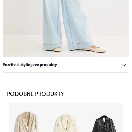
Pozrite si stylingové produkty
Baleríny Mary Janes
19,99 €
PODOBNÉ PRODUKTY
PRIDAŤ DO KOŠÍKA
Džínsy, Wide-Leg, High Waist
28,99 €
-14%