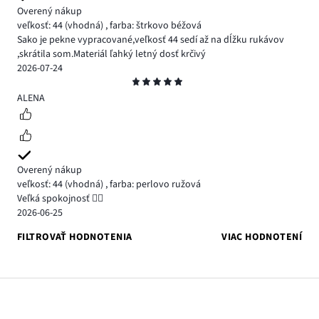
Overený nákup
veľkosť: 44
(vhodná)
,
farba: štrkovo béžová
Sako je pekne vypracované,veľkosť 44 sedí až na dĺžku rukávov
,skrátila som.Materiál ľahký letný dosť krčivý
2026-07-24
Hodnotenie
5
ALENA
Overený nákup
veľkosť: 44
(vhodná)
,
farba: perlovo ružová
Veľká spokojnosť 👍🏻
2026-06-25
FILTROVAŤ HODNOTENIA
VIAC HODNOTENÍ