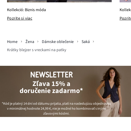
Kollek
Kollekció: Biznis móda
Pozrit
Pozrite si viac
Home
Žena
Dámske oblečenie
Saká
Krátky blejzer s vreckami na patky
NEWSLETTER
Zľava 15% a
doručenie zadarmo*
*Kód je platný 14 dní od dátumu prijatia, platí na nasledujúcu objednávku
v minimálnej hodnote
24,99 €
, nie je možné ho kombinovať s inými
zľavovými kódmi.