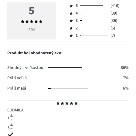
5
5
(416)
Hodnotenie
4
(39)
5,
Hodnotenie
počet
3
(36)
Priemerné
4,
Hodnotenie
hlasov
hodnotenie
počet
2
(6)
3,
504
Hodnotenie
416.
5
hlasov
počet
1
(7)
2,
Hodnotenie
39.
hlasov
počet
1,
36.
hlasov
počet
Produkt bol ohodnotený ako:
6.
hlasov
7.
Zhodný s veľkosťou
86%
Príliš veľká
7%
Príliš malá
6%
Hodnotenie
5
ĽUDMILA