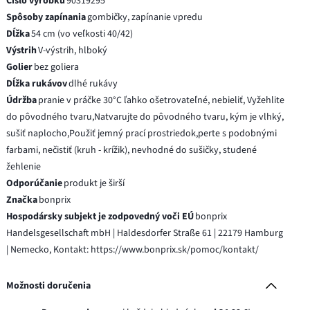
Číslo výrobku
90319295
Spôsoby zapínania
gombičky, zapínanie vpredu
Dĺžka
54 cm (vo veľkosti 40/42)
Výstrih
V-výstrih, hlboký
Golier
bez goliera
Dĺžka rukávov
dlhé rukávy
Údržba
pranie v práčke 30°C ľahko ošetrovateľné, nebieliť, Vyžehlite
do pôvodného tvaru,Natvarujte do pôvodného tvaru, kým je vlhký,
sušiť naplocho,Použiť jemný prací prostriedok,perte s podobnými
farbami, nečistiť (kruh - krížik), nevhodné do sušičky, studené
žehlenie
Odporúčanie
produkt je širší
Značka
bonprix
Hospodársky subjekt je zodpovedný voči EÚ
bonprix
Handelsgesellschaft mbH | Haldesdorfer Straße 61 | 22179 Hamburg
| Nemecko, Kontakt: https://www.bonprix.sk/pomoc/kontakt/
Možnosti doručenia