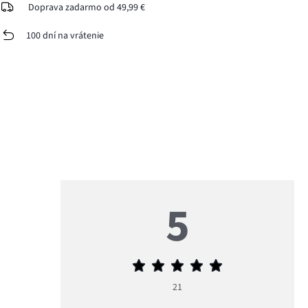
Doprava zadarmo od 49,99 €
100 dní na vrátenie
5
Priemerné
hodnotenie
21
5