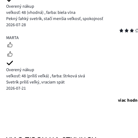
Overený nákup
veľkosť: 48
(vhodná)
,
farba: biela vlna
Pekný ľahký svetrík, stačí menšia veľkosť, spokojnosť
2026-07-28
Hodnotenie
3
MARTA
Overený nákup
veľkosť: 48
(príliš veľká)
,
farba: štrková sivá
Svetrík príliš veľký, vraciam spät
2026-07-21
viac hodn