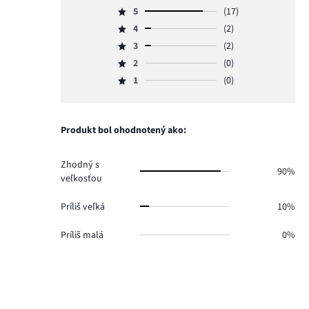
5
(17)
Hodnotenie
4
(2)
5,
Hodnotenie
počet
3
(2)
4,
Hodnotenie
hlasov
počet
2
(0)
3,
Hodnotenie
17.
hlasov
počet
1
(0)
2,
Hodnotenie
2.
hlasov
počet
1,
2.
hlasov
počet
0.
hlasov
Produkt bol ohodnotený ako:
0.
Zhodný s
90%
veľkosťou
Príliš veľká
10%
Príliš malá
0%