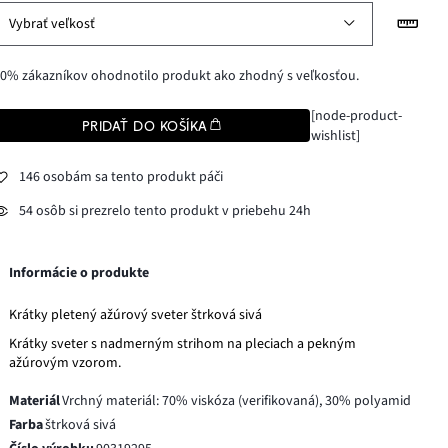
Vybrať veľkosť
0% zákazníkov ohodnotilo produkt ako zhodný s veľkosťou.
[node-product-
PRIDAŤ DO KOŠÍKA
wishlist]
146 osobám sa tento produkt páči
54 osôb si prezrelo tento produkt v priebehu 24h
Informácie o produkte
Krátky pletený ažúrový sveter štrková sivá
Krátky sveter s nadmerným strihom na pleciach a pekným
ažúrovým vzorom.
Materiál
Vrchný materiál: 70% viskóza (verifikovaná), 30% polyamid
Farba
štrková sivá