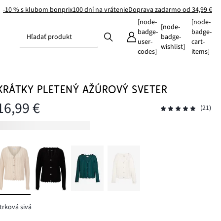
-10 % s klubom bonprix
100 dní na vrátenie
Doprava zadarmo od 34,99 €
[node-
[node-
[node-
badge-
badge-
Hľadať produkt
badge-
user-
cart-
wishlist]
codes]
items]
KRÁTKY PLETENÝ AŽÚROVÝ SVETER
16,99 €
(21)
trková sivá