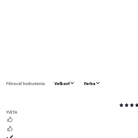
Filtrovať hodnotenia:
Veľkosť
Farba
Hodnotenie
5
YVETA