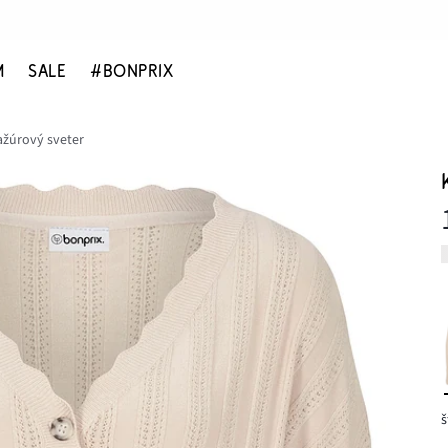
M
SALE
#BONPRIX
ažúrový sveter
š