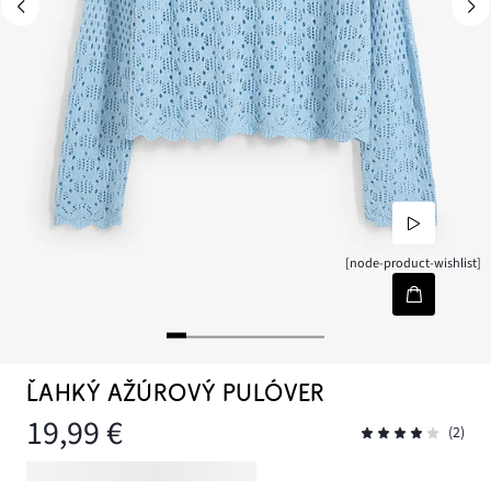
[node-product-wishlist]
ĽAHKÝ AŽÚROVÝ PULÓVER
19,99 €
(2)