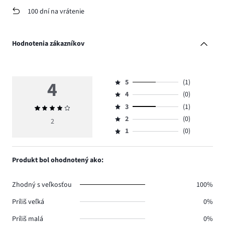
100 dní na vrátenie
Hodnotenia zákazníkov
4
5
(1)
Hodnotenie
4
(0)
5,
Hodnotenie
počet
3
(1)
Priemerné
4,
Hodnotenie
hlasov
hodnotenie
počet
2
(0)
3,
2
Hodnotenie
1.
4
hlasov
počet
1
(0)
2,
Hodnotenie
0.
hlasov
počet
1,
1.
hlasov
počet
Produkt bol ohodnotený ako:
0.
hlasov
0.
Zhodný s veľkosťou
100%
Príliš veľká
0%
Príliš malá
0%