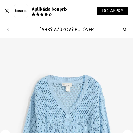
Aplikácia bonprix
DO APPKY
ĽAHKÝ AŽÚROVÝ PULÓVER
Hľ
pr