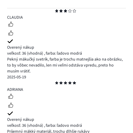
Hodnotenie
3
CLAUDIA
Overený nákup
veľkosť: 36
(vhodná)
,
farba: ľadovo modrá
Pekný mäkučký svetrík, farba je trochu matnejšia ako na obrázku,
to by vôbec nevadilo, len mi veľmi odstáva vpredu, preto ho
musím vrátiť.
2025-05-19
Hodnotenie
5
ADRIANA
Overený nákup
veľkosť: 36
(vhodná)
,
farba: ľadovo modrá
Príjemný mäkký materiál, trochu dlhšie rukávy