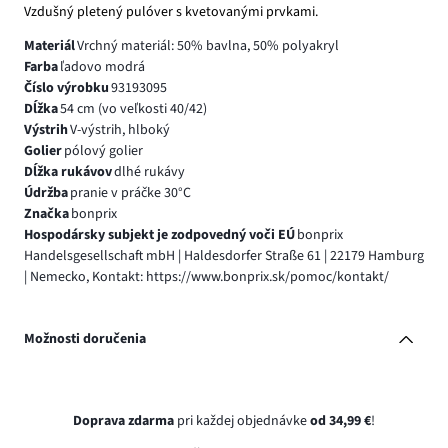
Vzdušný pletený pulóver s kvetovanými prvkami.
Materiál
Vrchný materiál: 50% bavlna, 50% polyakryl
Farba
ľadovo modrá
Číslo výrobku
93193095
Dĺžka
54 cm (vo veľkosti 40/42)
Výstrih
V-výstrih, hlboký
Golier
pólový golier
Dĺžka rukávov
dlhé rukávy
Údržba
pranie v práčke 30°C
Značka
bonprix
Hospodársky subjekt je zodpovedný voči EÚ
bonprix
Handelsgesellschaft mbH | Haldesdorfer Straße 61 | 22179 Hamburg
| Nemecko, Kontakt: https://www.bonprix.sk/pomoc/kontakt/
Možnosti doručenia
Doprava zdarma
pri každej objednávke
od 34,99 €
!