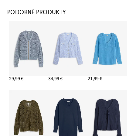
Top s tenkými ramienkami z čistej bavlny (3 ks v
PODOBNÉ PRODUKTY
balení)
12,99 €
PRIDAŤ DO KOŠÍKA
Nohavice Marlene z padavej viskózy
16,99 €
PRIDAŤ DO KOŠÍKA
29,99 €
34,99 €
21,99 €