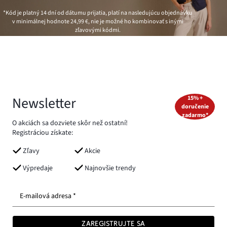
*Kód je platný 14 dní od dátumu prijatia, platí na nasledujúcu objednávku
v minimálnej hodnote
24,99 €
, nie je možné ho kombinovať s inými
zľavovými kódmi.
Newsletter
15% +
doručenie
zadarmo*
O akciách sa dozviete skôr než ostatní!
Registráciou získate:
Zľavy
Akcie
Výpredaje
Najnovšie trendy
E-mailová adresa *
ZAREGISTRUJTE SA