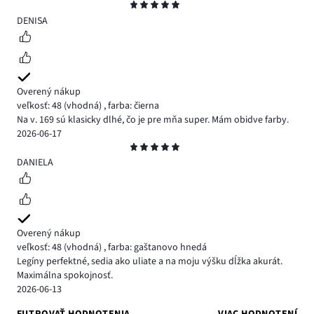
Hodnotenie
5
DENISA
Overený nákup
veľkosť: 48
(vhodná)
,
farba: čierna
Na v. 169 sú klasicky dlhé, čo je pre mňa super. Mám obidve farby.
2026-06-17
Hodnotenie
5
DANIELA
Overený nákup
veľkosť: 48
(vhodná)
,
farba: gaštanovo hnedá
Legíny perfektné, sedia ako uliate a na moju výšku dĺžka akurát.
Maximálna spokojnosť.
2026-06-13
FILTROVAŤ HODNOTENIA
VIAC HODNOTENÍ