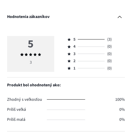
Hodnotenia zákazníkov
5
5
(3)
Hodnotenie
4
(0)
5,
Hodnotenie
počet
3
(0)
Priemerné
4,
Hodnotenie
hlasov
hodnotenie
počet
2
(0)
3,
3
Hodnotenie
3.
5
hlasov
počet
1
(0)
2,
Hodnotenie
0.
hlasov
počet
1,
0.
hlasov
počet
Produkt bol ohodnotený ako:
0.
hlasov
0.
Zhodný s veľkosťou
100%
Príliš veľká
0%
Príliš malá
0%