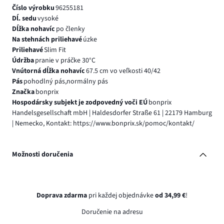
Číslo výrobku
96255181
Dĺ. sedu
vysoké
Dĺžka nohavíc
po členky
Na stehnách priliehavé
úzke
Priliehavé
Slim Fit
Údržba
pranie v práčke 30°C
Vnútorná dĺžka nohavíc
67.5 cm vo veľkosti 40/42
Pás
pohodlný pás,normálny pás
Značka
bonprix
Hospodársky subjekt je zodpovedný voči EÚ
bonprix
Handelsgesellschaft mbH | Haldesdorfer Straße 61 | 22179 Hamburg
| Nemecko, Kontakt: https://www.bonprix.sk/pomoc/kontakt/
Možnosti doručenia
Doprava zdarma
pri každej objednávke
od 34,99 €
!
Doručenie na adresu