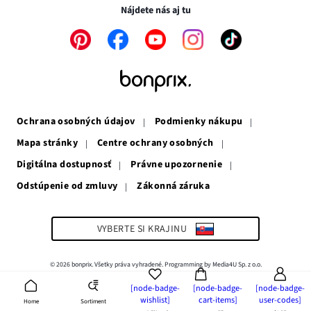
novom
okne
Nájdete nás aj tu
okne
Odkaz
Odkaz
Odkaz
Odkaz
Odkaz
sa
sa
sa
sa
sa
otvorí
otvorí
otvorí
otvorí
otvorí
v
v
v
v
v
novom
novom
novom
novom
novom
okne
okne
okne
okne
okne
Ochrana osobných údajov
Podmienky nákupu
Mapa stránky
Centre ochrany osobných
Digitálna dostupnosť
Právne upozornenie
Odstúpenie od zmluvy
Zákonná záruka
Odkaz
sa
otvorí
v
VYBERTE SI KRAJINU
novom
okne
© 2026 bonprix. Všetky práva vyhradené. Programming by Media4U Sp. z o.o.
[node-badge-
[node-badge-
[node-badge-
wishlist]
cart-items]
user-codes]
Sortiment
Home