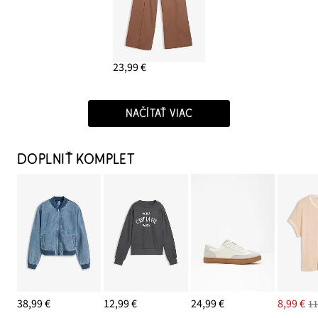
23,99 €
NAČÍTAŤ VIAC
DOPLNIŤ KOMPLET
38,99 €
12,99 €
24,99 €
8,99 €
11