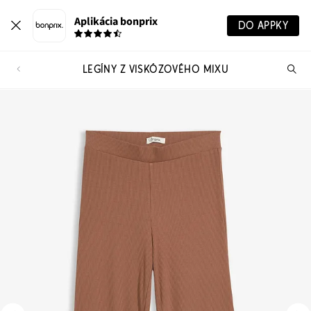
Aplikácia bonprix
DO APPKY
LEGÍNY Z VISKÓZOVÉHO MIXU
Hľ
pr