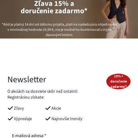
Zľava 15% a
doručenie zadarmo*
*Kód je platný 14 dní od dátumu prijatia, platí na nasledujúcu objednávku
v minimálnej hodnote
24,99 €
, nie je možné ho kombinovať s inými
zľavovými kódmi.
Newsletter
15% +
doručenie
zadarmo*
O akciách sa dozviete skôr než ostatní!
Registráciou získate:
Zľavy
Akcie
Výpredaje
Najnovšie trendy
E-mailová adresa *