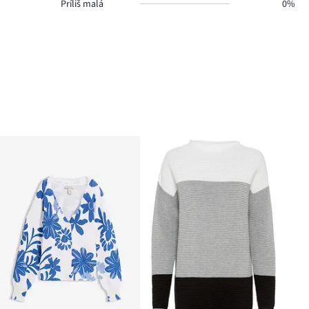
Príliš malá
0%