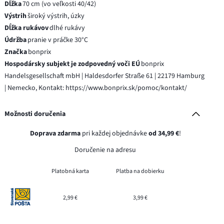
Dĺžka
70 cm (vo veľkosti 40/42)
Výstrih
široký výstrih, úzky
Dĺžka rukávov
dlhé rukávy
Údržba
pranie v práčke 30°C
Značka
bonprix
Hospodársky subjekt je zodpovedný voči EÚ
bonprix
Handelsgesellschaft mbH | Haldesdorfer Straße 61 | 22179 Hamburg
| Nemecko, Kontakt: https://www.bonprix.sk/pomoc/kontakt/
Možnosti doručenia
Doprava zdarma
pri každej objednávke
od 34,99 €
!
Doručenie na adresu
Platobná karta
Platba na dobierku
2,99 €
3,99 €