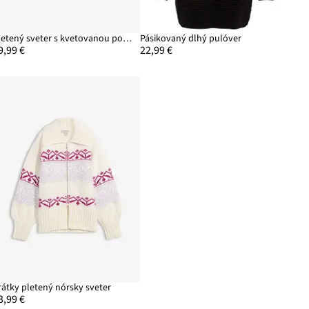
Pletený sveter s kvetovanou potlačou
Pásikovaný dlhý pulóver
9,99 €
22,99 €
rátky pletený nórsky sveter
3,99 €