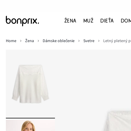
ŽENA
MUŽ
DIEŤA
DO
Home
Žena
Dámske oblečenie
Svetre
Letný pletený p