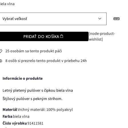
iela vlna
Vybrať veľkosť
[node-product-
PRIDAŤ DO KOŠÍKA
wishlist]
25 osobám sa tento produkt páči
8 osôb si prezrelo tento produkt v priebehu 24h
Informácie o produkte
Letný pletený pulóver s čipkou biela vlna
Štýlový pulóver s pekným strihom.
Materiál
Vrchný materiál: 100% polyakryl
Farba
biela vlna
Číslo výrobku
91411581