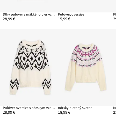
Dlhý pulóver z mäkkého pierkového vlákna
Pulóver, oversize
28,99 €
15,99 €
2
Pulóver oversize s nórskym vzorom
nórsky pletený sveter
K
28,99 €
18,99 €
2