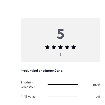
5
Priemerné
hodnotenie
1
5
Produkt bol ohodnotený ako:
Zhodný s
100%
veľkosťou
Príliš veľká
0%