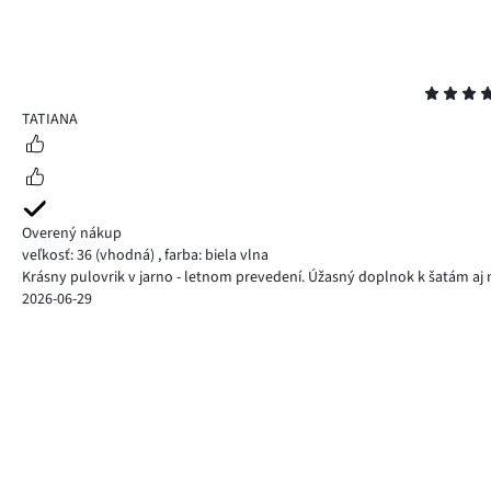
Hodnotenie
5
TATIANA
Overený nákup
veľkosť: 36
(vhodná)
,
farba: biela vlna
Krásny pulovrik v jarno - letnom prevedení. Úžasný doplnok k šatám aj
2026-06-29