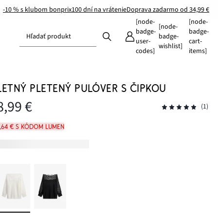
-10 % s klubom bonprix
100 dní na vrátenie
Doprava zadarmo od 34,99 €
[node-
[node-
[node-
badge-
badge-
Hľadať produkt
badge-
user-
cart-
wishlist]
codes]
items]
LETNÝ PLETENÝ PULÓVER S ČIPKOU
8,99 €
(1)
7,64 € s kódom LUMEN