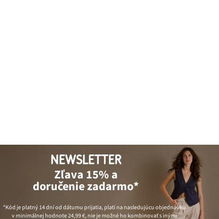
NEWSLETTER
Zľava 15% a
doručenie zadarmo*
*Kód je platný 14 dní od dátumu prijatia, platí na nasledujúcu objednávku
v minimálnej hodnote
24,99 €
, nie je možné ho kombinovať s inými