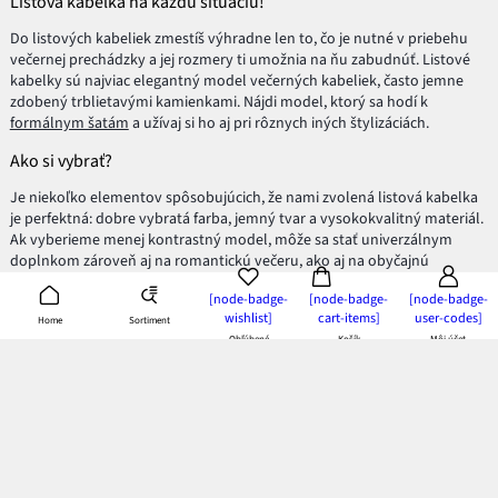
Listová kabelka na každú situáciu!
Do listových kabeliek zmestíš výhradne len to, čo je nutné v priebehu
večernej prechádzky a jej rozmery ti umožnia na ňu zabudnúť. Listové
kabelky sú najviac elegantný model večerných kabeliek, často jemne
zdobený trblietavými kamienkami. Nájdi model, ktorý sa hodí k
formálnym šatám
a užívaj si ho aj pri rôznych iných štylizáciách.
Ako si vybrať?
Je niekoľko elementov spôsobujúcich, že nami zvolená listová kabelka
je perfektná: dobre vybratá farba, jemný tvar a vysokokvalitný materiál.
Ak vyberieme menej kontrastný model, môže sa stať univerzálnym
doplnkom zároveň aj na romantickú večeru, ako aj na obyčajnú
vychádzku. Na druhej strane, tieto extravagantné a neobvyklé štýly
[node-badge-
[node-badge-
[node-badge-
skvelo dodajú charakter
večerným šatám
na slávnostnom bankete či
wishlist]
cart-items]
user-codes]
Sortiment
Home
koktejl párty.
Obľúbené
Košík
Môj účet
Listová kabelka je podstata ženského šarmu a elegancie. Na obchodné
stretnutie, výlet s priateľkami alebo noblesný banket? Nájdi model pre
seba a ohrom outfitom!