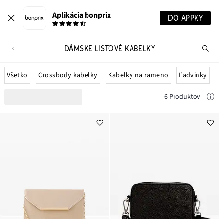
Aplikácia bonprix
DO APPKY
DÁMSKE LISTOVÉ KABELKY
Hľ
pr
Všetko
Crossbody kabelky
Kabelky na rameno
Ľadvinky
6 Produktov