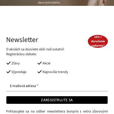
zľavovými kódmi.
Newsletter
15% +
doručenie
zadarmo*
O akciách sa dozviete skôr než ostatní!
Registráciou získate:
Zľavy
Akcie
Výpredaje
Najnovšie trendy
E-mailová adresa *
ZAREGISTRUJTE SA
Prihlasujete sa na odber newslettera bonprix s extra zľavovými