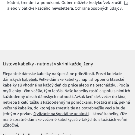
kódmi, trendmi a ponukami. Odber môžete kedykoľvek zrušiť:
tu
alebo v pätičke každého newslettera.
Ochrana osobných údajov.
Listové kabelky - nutnosť v skrini každej ženy
Elegantné dámske kabelky na špeciálne príležitosti. Prezri kolekcie
dámskych
kabeliek
. Veľké dámske kabelky, napr. shopper či klasické
kabelky sú vhodné na každý deň do práce alebo na prechádzku. Podľa
myšlienky - čím väčšia, tým lepšia. Naše kabelky rastú a spolu s nimi ich
každodenný obsah dámskych nutností. Avšak keď ideš večer do kina,
netreba ti celú tašku s každodennými pomôckami. Postačí malá, pekná
večerná kabelka, do ktorej sa zmestia tie najpotrebnejšie veci a bude
jedným z prvkov
štylizácie na špeciálne udalosti
. Listové kabelky, čiže
malé spratné dámske večerné kabelky, sú v takýchto situáciách veľmi
užitočné.