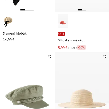
Slamený klobúk
SALE
14,99 €
Šiltovka s výšivkou
Nová
5,99 €
-50%
11,99 €
Zľava
cena
z
je
ceny
11,99 €