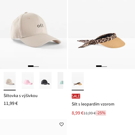
Šiltovka s výšivkou
SALE
11,99 €
Šilt s leopardím vzorom
Nová
8,99 €
-25%
11,99 €
Zľava
cena
z
je
ceny
11,99 €