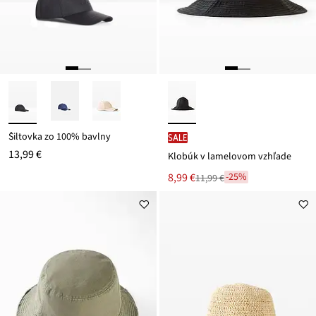
Šiltovka zo 100% bavlny
SALE
13,99 €
Klobúk v lamelovom vzhľade
Nová
8,99 €
-25%
11,99 €
Zľava
cena
z
je
ceny
11,99 €