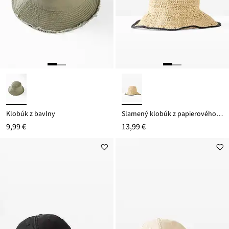
Klobúk z bavlny
Slamený klobúk z papierového vlákna
9,99 €
13,99 €