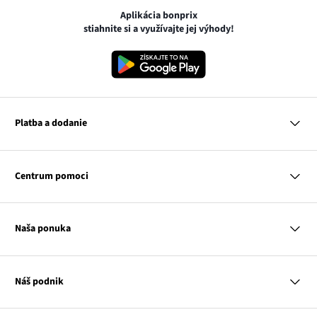
Aplikácia bonprix
stiahnite si a využívajte jej výhody!
Platba a dodanie
MasterCard
VISA
Centrum pomoci
Google pay
Apple pay
Otázky a odpovede
Platba a dodanie
Naša ponuka
Slovenská pošta
Vrátenie a reklamácia
Tabuľka veľkostí
Platba na dobierku
Žena
Klub bonprix
Muž
Katalóg
Náš podnik
Dieťa
Influencers
Dom
Kontakt
Odkaz
O nás