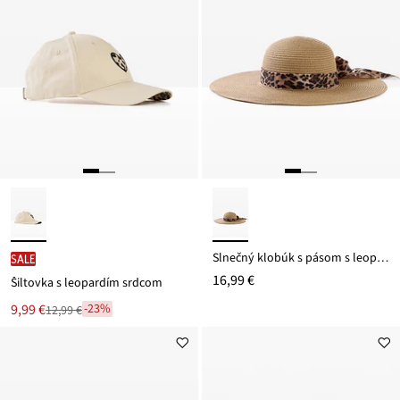
Slnečný klobúk s pásom s leopardím vzorom
SALE
16,99 €
Šiltovka s leopardím srdcom
Nová
9,99 €
-23%
12,99 €
Zľava
cena
z
je
ceny
12,99 €