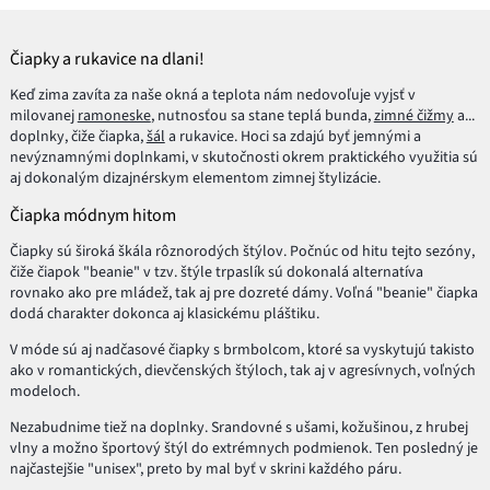
Čiapky a rukavice na dlani!
Keď zima zavíta za naše okná a teplota nám nedovoľuje vyjsť v
milovanej
ramoneske
, nutnosťou sa stane teplá bunda,
zimné čižmy
a...
doplnky, čiže čiapka,
šál
a rukavice. Hoci sa zdajú byť jemnými a
nevýznamnými doplnkami, v skutočnosti okrem praktického využitia sú
aj dokonalým dizajnérskym elementom zimnej štylizácie.
Čiapka módnym hitom
Čiapky sú široká škála rôznorodých štýlov. Počnúc od hitu tejto sezóny,
čiže čiapok "beanie" v tzv. štýle trpaslík sú dokonalá alternatíva
rovnako ako pre mládež, tak aj pre dozreté dámy. Voľná "beanie" čiapka
dodá charakter dokonca aj klasickému pláštiku.
V móde sú aj nadčasové čiapky s brmbolcom, ktoré sa vyskytujú takisto
ako v romantických, dievčenských štýloch, tak aj v agresívnych, voľných
modeloch.
Nezabudnime tiež na doplnky. Srandovné s ušami, kožušinou, z hrubej
vlny a možno športový štýl do extrémnych podmienok. Ten posledný je
najčastejšie "unisex", preto by mal byť v skrini každého páru.