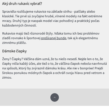
Aký druh rukavíc vybrať?
Spravidla rozlišujeme rukavice na základe strihu - palčiaky alebo
klasické. Tie prvé sú zvyčajne hrubé, vlnené modely na fakt extrémne
mrazy. Druhý typ je naopak model viac pohodlný a praktický počas
každodenných činností.
Rukavice majú tiež rôznorodé štýly. Vďaka tomu ich bez problémov
zladíš rovnako k športovej
prešívanej bunde
, tak aj k elegantnému
zimnému plášťu.
Dámske čiapky
Ženy? Čiapky? Väčšina dám uzná, že tu niečo nesedí. Nejde len o to, že
čiapky ničia každý účes, ale tiež o to, že väčšina čiapok nebola navrhnutá
na spôsob, ktorý by zvýraznil dámsku krásu. Ale nie v bonprixe! Prejdi
širokou ponukou módnych čiapok a ochráň svoju hlavu pred vetrom a
zimou.