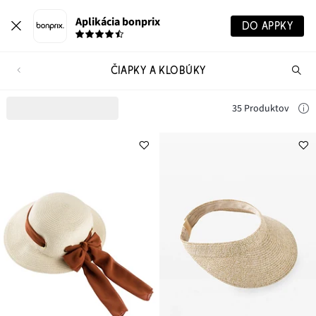
Aplikácia bonprix
DO APPKY
ČIAPKY A KLOBÚKY
Hľ
pr
35 Produktov