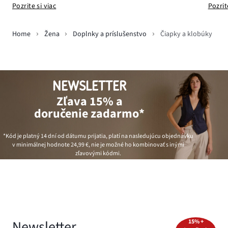
Pozrite si viac
Pozrit
Home
Žena
Doplnky a príslušenstvo
Čiapky a klobúky
NEWSLETTER
Zľava 15% a
doručenie zadarmo*
*Kód je platný 14 dní od dátumu prijatia, platí na nasledujúcu objednávku
v minimálnej hodnote
24,99 €
, nie je možné ho kombinovať s inými
zľavovými kódmi.
Newsletter
15% +