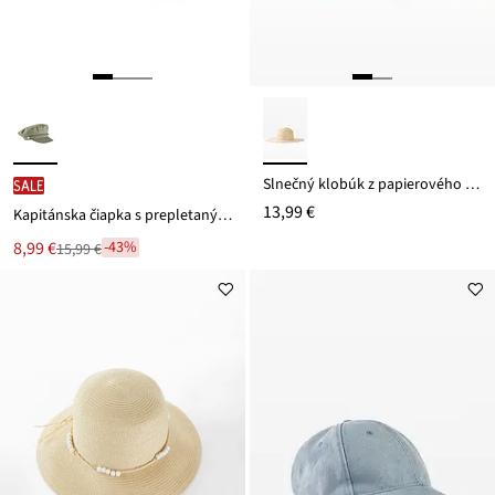
Slnečný klobúk z papierového vlákna
SALE
13,99 €
Kapitánska čiapka s prepletaným detailom
Nová
8,99 €
-43%
15,99 €
Zľava
cena
z
je
ceny
15,99 €