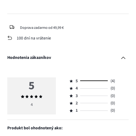
Doprava zadarmo od 49,99 €
100 dní na vrátenie
Hodnotenia zákazníkov
5
5
(4)
Hodnotenie
4
(0)
5,
Hodnotenie
počet
3
(0)
Priemerné
4,
Hodnotenie
hlasov
hodnotenie
počet
2
(0)
3,
4
Hodnotenie
4.
5
hlasov
počet
1
(0)
2,
Hodnotenie
0.
hlasov
počet
1,
0.
hlasov
počet
Produkt bol ohodnotený ako:
0.
hlasov