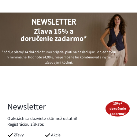
NEWSLETTER
Zľava 15% a
doručenie zadarmo*
*Kód je platný 14 dní od dátumu prijatia, platí na nasledujúcu objednávku
v minimálnej hodnote
24,99 €
, nie je možné ho kombinovať s inými
zľavovými kódmi.
Newsletter
15% +
doručenie
zadarmo*
O akciách sa dozviete skôr než ostatní!
Registráciou získate:
Zľavy
Akcie