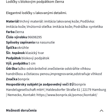
Lodičky s blokovým podpätkom čierna
Elegantné lodičky s lakovanými detailmi.
Materiál
Vrchný materiál: imitácia lakovanej kože; Podšívka:
imitácia kože; Vnútorná stieľka: imitácia kože; Podrážka: syntetika
Farba
čierna
Číslo výrobku
96698295
Spôsoby zapínania
na nasunutie
Špička
okrúhle
Šír. topánok
klasický tvar
Podpätok
blokový podpätok
Výš. podpätku
5 cm
Údržba
ťažko odstrániteľné znečistenie odstráňte vlhkou
handričkou a čistiacou penou,impregnovanie,odstraňuje vlhkosť
Značka
bonprix
Hospodársky subjekt je zodpovedný voči EÚ
bonprix
Handelsgesellschaft mbH | Haldesdorfer Straße 61 | 22179 Hamburg
| Nemecko, Kontakt: https://www.bonprix.sk/pomoc/kontakt/
Možnosti doručenia