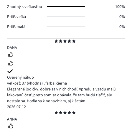
0.
Zhodný s veľkosťou
100%
Príliš veľká
0%
Príliš malá
0%
Hodnotenie
5
DANA
Overený nákup
veľkosť: 37
(vhodná)
,
farba: čierna
Elegantné lodičky, dobre sa v nich chodí. Vpredu a vzadu majú
lakovanú časť, preto som sa obávala, že tam budú tlačiť, ale
nestalo sa. Hodia sa k nohaviciam, aj k šatám.
2026-07-12
Hodnotenie
5
ANNA