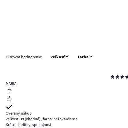
Filtrovať hodnotenia:
Veľkosť
Farba
Hodnotenie
5
MARIA
Overený nákup
veľkosť: 39
(vhodná)
,
farba: béžová/čierna
Krásne lodičky, spokojnost