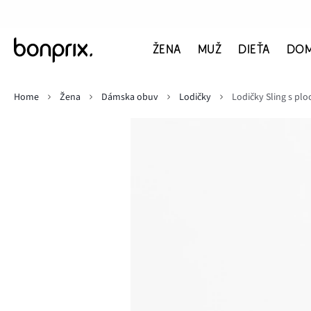
ŽENA
MUŽ
DIEŤA
DO
Home
Žena
Dámska obuv
Lodičky
Lodičky Sling s p