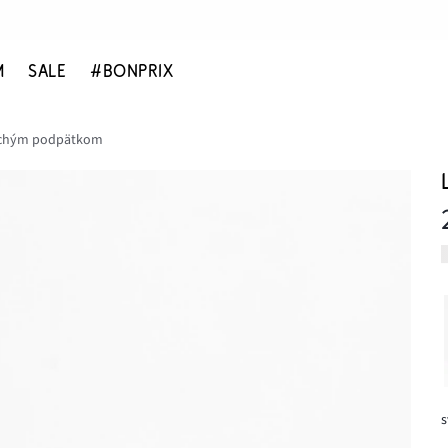
M
SALE
#BONPRIX
lochým podpätkom
s