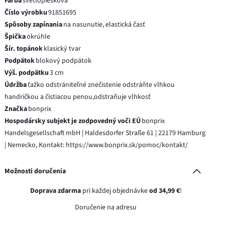
Farba
svetlopiesková
Číslo výrobku
91851695
Spôsoby zapínania
na nasunutie, elastická časť
Špička
okrúhle
Šír. topánok
klasický tvar
Podpätok
blokový podpätok
Výš. podpätku
3 cm
Údržba
ťažko odstrániteľné znečistenie odstráňte vlhkou
handričkou a čistiacou penou,odstraňuje vlhkosť
Značka
bonprix
Hospodársky subjekt je zodpovedný voči EÚ
bonprix
Handelsgesellschaft mbH | Haldesdorfer Straße 61 | 22179 Hamburg
| Nemecko, Kontakt: https://www.bonprix.sk/pomoc/kontakt/
Možnosti doručenia
Doprava zdarma
pri každej objednávke
od 34,99 €
!
Doručenie na adresu