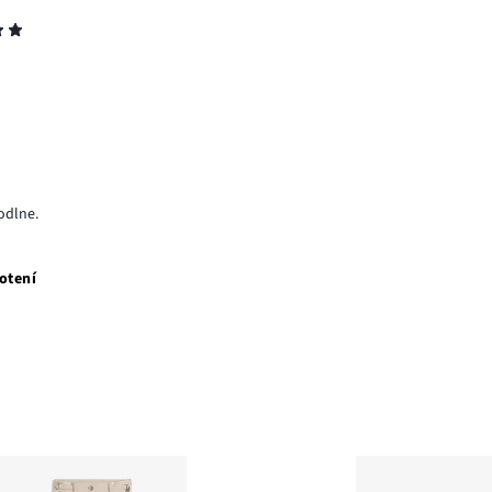
odlne.
otení