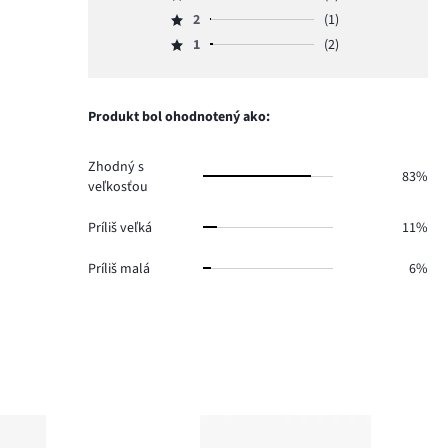
Hodnotenie
hlasov
počet
2
(1)
3,
Hodnotenie
52.
hlasov
počet
1
(2)
2,
Hodnotenie
1.
hlasov
počet
1,
7.
hlasov
počet
1.
hlasov
Produkt bol ohodnotený ako:
2.
Zhodný s
83%
veľkosťou
Príliš veľká
11%
Príliš malá
6%