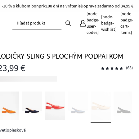
-10 % s klubom bonprix
100 dní na vrátenie
Doprava zadarmo od 34,99 €
[node-
[node-
[node-
badge-
badge-
Hľadať produkt
badge-
user-
cart-
wishlist]
codes]
items]
LODIČKY SLING S PLOCHÝM PODPÄTKOM
23,99 €
(63)
vetlopiesková