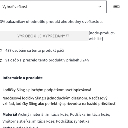
Vybrať veľkosť
3% zákazníkov ohodnotilo produkt ako zhodný s veľkosťou.
[node-product-
VÝROBOK JE VYPREDANÝ
wishlist]
487 osobám sa tento produkt páči
91 osôb si prezrelo tento produkt v priebehu 24h
Informácie o produkte
Lodičky Sling s plochým podpätkom svetlopiesková
Nadčasové lodičky Sling s jednoduchým dizajnom. Nadčasový
vzhľad, lodičky Sling ako perfektný sprievodca na každú príležitosť.
Materiál
Vrchný materiál: imitácia kože; Podšívka: imitácia kože;
Vnútorná stieľka: imitácia kože; Podrážka: syntetika