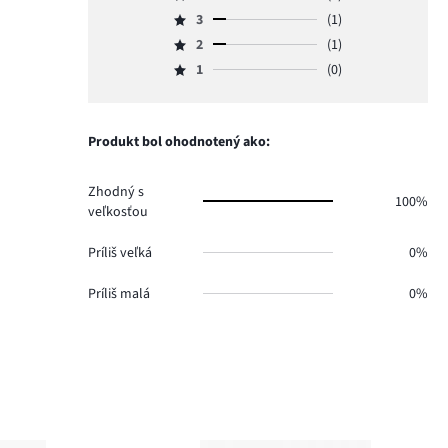
Hodnotenie
počet
3
(1)
4,
Hodnotenie
hlasov
počet
2
(1)
3,
Hodnotenie
6.
hlasov
počet
1
(0)
2,
Hodnotenie
0.
hlasov
počet
1,
1.
hlasov
počet
1.
hlasov
Produkt bol ohodnotený ako:
0.
Zhodný s
100%
veľkosťou
Príliš veľká
0%
Príliš malá
0%