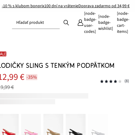
-10 % s klubom bonprix
100 dní na vrátenie
Doprava zadarmo od 34,99 €
[node-
[node-
[node-
badge-
badge-
Hľadať produkt
badge-
user-
cart-
wishlist]
codes]
items]
SALE
LODIČKY SLING S TENKÝM PODPÄTKOM
12,99 €
-35%
(8)
19,99 €