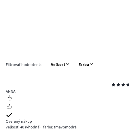
Filtrovať hodnotenia:
Veľkosť
Farba
Hodnotenie
5
ANNA
Overený nákup
veľkosť: 40
(vhodná)
,
farba: tmavomodrá