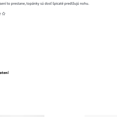
osení to prestane, topánky sú dosť špicaté predlžujú nohu.
otení