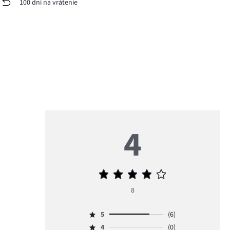
100 dní na vrátenie
4
Priemerné
hodnotenie
8
4
5
(6)
Hodnotenie
4
(0)
5,