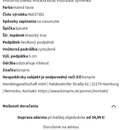
Vnútorná stieľka: imitácia kože; Podrážka: syntetika
Farba
matná ťavia
Číslo výrobku
96637381
Spôsoby zapínania
na nasunutie
Špička
špicaté
Šír. topánok
klasický tvar
Podpätok
lievikový podpätok
Vnútorná podrážka
vystužené
Výš. podpätku
5 cm
Údržba
odstraňuje vlhkosť
Značka
bonprix
Hospodársky subjekt je zodpovedný voči EÚ
bonprix
Handelsgesellschaft mbH | Haldesdorfer Straße 61 | 22179 Hamburg
| Nemecko, Kontakt: https://www.bonprix.sk/pomoc/kontakt/
Možnosti doručenia
Doprava zdarma
pri každej objednávke
od 34,99 €
!
Doručenie na adresu