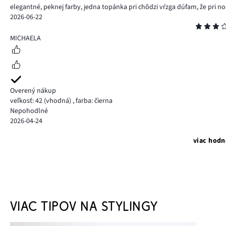
elegantné, peknej farby, jedna topánka pri chôdzi vŕzga dúfam, že pri n
2026-06-22
Hodnotenie
3
MICHAELA
Overený nákup
veľkosť: 42
(vhodná)
,
farba: čierna
Nepohodlné
2026-04-24
viac hodn
VIAC TIPOV NA STYLINGY