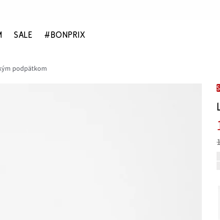
M
SALE
#BONPRIX
enkým podpätkom