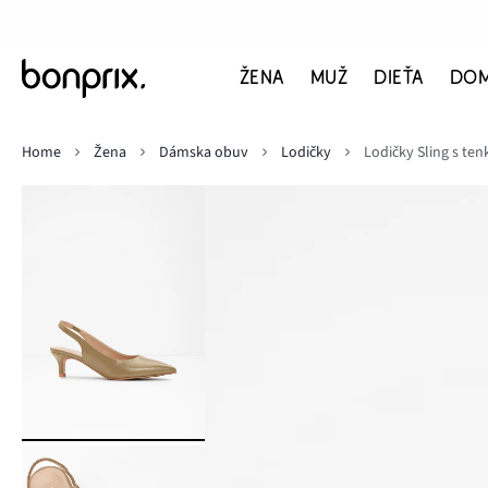
ŽENA
MUŽ
DIEŤA
DO
Home
Žena
Dámska obuv
Lodičky
Lodičky Sling s t