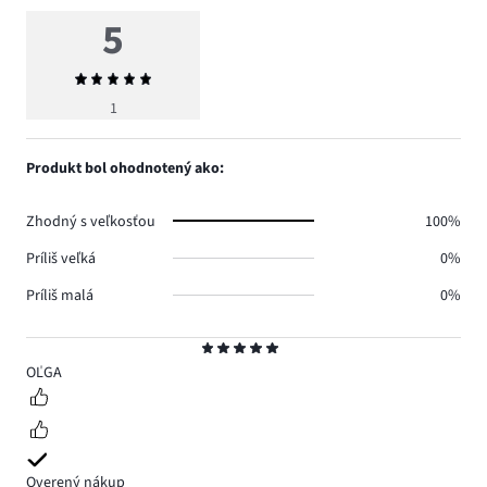
5
Priemerné
hodnotenie
1
5
Produkt bol ohodnotený ako:
Zhodný s veľkosťou
100%
Príliš veľká
0%
Príliš malá
0%
Hodnotenie
5
OĽGA
Overený nákup