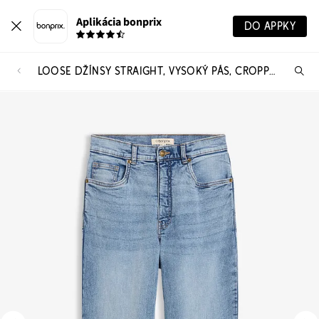
Aplikácia bonprix
DO APPKY
LOOSE DŽÍNSY STRAIGHT, VYSOKÝ PÁS, CROPPED
Hľ
pr