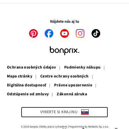
v
sa
otvorí
novom
otvorí
v
Transakcie a platby sú bezpečné so SSL spojením.
okne
v
novom
novom
okne
Nájdete nás aj tu
okne
Odkaz
Odkaz
Odkaz
Odkaz
Odkaz
sa
sa
sa
sa
sa
otvorí
otvorí
otvorí
otvorí
otvorí
v
v
v
v
v
novom
novom
novom
novom
novom
okne
okne
okne
okne
okne
Ochrana osobných údajov
Podmienky nákupu
Mapa stránky
Centre ochrany osobných
Digitálna dostupnosť
Právne upozornenie
Odstúpenie od zmluvy
Zákonná záruka
Odkaz
sa
otvorí
v
VYBERTE SI KRAJINU
novom
okne
© 2026 bonprix. Všetky práva vyhradené. Programming by Media4U Sp. z o.o.