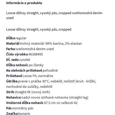
Informácie o produkte
Loose džínsy straight, vysoký pás, cropped svetlomodrá denim
used
Loose džínsy straight, vysoký pás, cropped
Dĺžka
regular
Materiál
Vrchný materiál: 98% bavlna, 2% elastan
Farba
svetlomodrá denim used
Číslo výrobku
96388495
Dĺ. sedu
vysoké
Dĺžka nohavíc
po členky
Na stehnách priliehavé
pohodlné
Priliehavé
Loose Fit, normálne
Údržba
pranie v práčke 30°C, nebieliť, nečistiť (kruh - krížik),
nevhodné do sušičky, nežehliť
Strih
straight-fit (rovný strih)
Nohavice
nadol rovno strihané nohavice (straight leg)
Vnútorná dĺžka nohavíc
67.5 cm vo veľkosti 42
Pás
normálny pás
Značka
bonprix