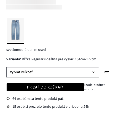
svetlomodrá denim used
varianta
:
Dĺžka Regular (Ideálna pre výšku: 164cm-172cm)
Vybrať veľkosť
[node-product-
PRIDAŤ DO KOŠÍKA
wishlist]
64 osobám sa tento produkt páči
15 osôb si prezrelo tento produkt v priebehu 24h