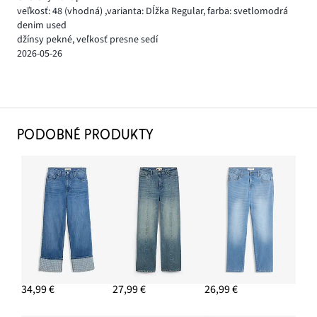
veľkosť: 48
(vhodná)
,
varianta: Dĺžka Regular,
farba: svetlomodrá
denim used
džínsy pekné, veľkosť presne sedí
2026-05-26
PODOBNÉ PRODUKTY
34,99 €
27,99 €
26,99 €