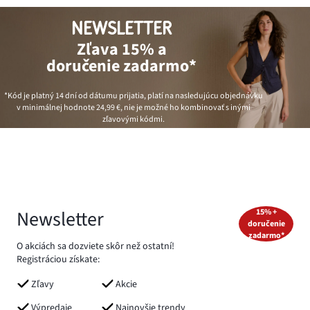
NEWSLETTER
Zľava 15% a
doručenie zadarmo*
*Kód je platný 14 dní od dátumu prijatia, platí na nasledujúcu objednávku
v minimálnej hodnote
24,99 €
, nie je možné ho kombinovať s inými
zľavovými kódmi.
Newsletter
15% +
doručenie
zadarmo*
O akciách sa dozviete skôr než ostatní!
Registráciou získate:
Zľavy
Akcie
Výpredaje
Najnovšie trendy