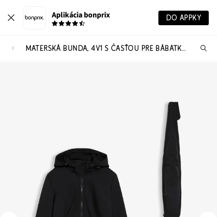
Aplikácia bonprix
DO APPKY
MATERSKÁ BUNDA, 4V1 S ČASŤOU PRE BÁBÄTKO NA NOSENIE VPREDU A VZADU
Hľ
pr