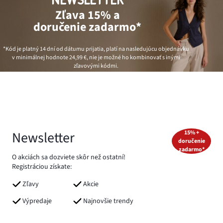
NEWSLETTER
Zľava 15% a
doručenie zadarmo*
*Kód je platný 14 dní od dátumu prijatia, platí na nasledujúcu objednávku
v minimálnej hodnote
24,99 €
, nie je možné ho kombinovať s inými
zľavovými kódmi.
Newsletter
15% +
doručenie
zadarmo*
O akciách sa dozviete skôr než ostatní!
Registráciou získate:
Zľavy
Akcie
Výpredaje
Najnovšie trendy