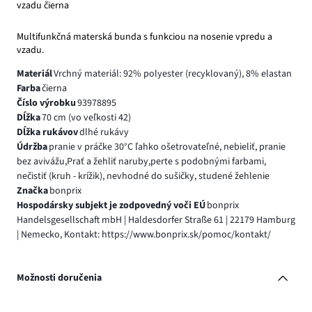
vzadu čierna
Multifunkčná materská bunda s funkciou na nosenie vpredu a
vzadu.
Materiál
Vrchný materiál: 92% polyester (recyklovaný), 8% elastan
Farba
čierna
Číslo výrobku
93978895
Dĺžka
70 cm (vo veľkosti 42)
Dĺžka rukávov
dlhé rukávy
Údržba
pranie v práčke 30°C ľahko ošetrovateľné, nebieliť, pranie
bez avivážu,Prať a žehliť naruby,perte s podobnými farbami,
nečistiť (kruh - krížik), nevhodné do sušičky, studené žehlenie
Značka
bonprix
Hospodársky subjekt je zodpovedný voči EÚ
bonprix
Handelsgesellschaft mbH | Haldesdorfer Straße 61 | 22179 Hamburg
| Nemecko, Kontakt: https://www.bonprix.sk/pomoc/kontakt/
Možnosti doručenia