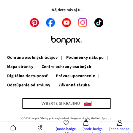
okne
v
novom
novom
okne
Nájdete nás aj tu
okne
Odkaz
Odkaz
Odkaz
Odkaz
Odkaz
sa
sa
sa
sa
sa
otvorí
otvorí
otvorí
otvorí
otvorí
v
v
v
v
v
novom
novom
novom
novom
novom
okne
okne
okne
okne
okne
Ochrana osobných údajov
Podmienky nákupu
Mapa stránky
Centre ochrany osobných
Digitálna dostupnosť
Právne upozornenie
Odstúpenie od zmluvy
Zákonná záruka
Odkaz
sa
otvorí
v
VYBERTE SI KRAJINU
novom
okne
© 2026 bonprix. Všetky práva vyhradené. Programming by Media4U Sp. z o.o.
[node-badge-
[node-badge-
[node-badge-