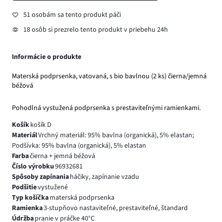
51 osobám sa tento produkt páči
18 osôb si prezrelo tento produkt v priebehu 24h
Informácie o produkte
Materská podprsenka, vatovaná, s bio bavlnou (2 ks) čierna/jemná
béžová
Pohodlná vystužená podprsenka s prestaviteľnými ramienkami.
Košík
košík D
Materiál
Vrchný materiál: 95% bavlna (organická), 5% elastan;
Podšívka: 95% bavlna (organická), 5% elastan
Farba
čierna + jemná béžová
Číslo výrobku
96932681
Spôsoby zapínania
háčiky, zapínanie vzadu
Podšitie
vystužené
Typ košíčka
materská podprsenka
Ramienka
3-stupňovo nastaviteľné, prestaviteľné, štandard
Údržba
pranie v práčke 40°C