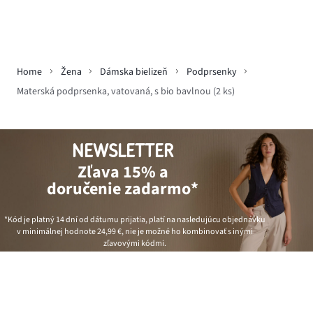
Home
Žena
Dámska bielizeň
Podprsenky
Materská podprsenka, vatovaná, s bio bavlnou (2 ks)
NEWSLETTER
Zľava 15% a
doručenie zadarmo*
*Kód je platný 14 dní od dátumu prijatia, platí na nasledujúcu objednávku
v minimálnej hodnote
24,99 €
, nie je možné ho kombinovať s inými
zľavovými kódmi.