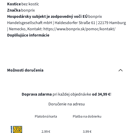
Kostice
bez kostíc
Značka
bonprix
Hospodársky subjekt je zodpovedný voči EÚ
bonprix
Handelsgesellschaft mbH | Haldesdorfer Straße 61 | 22179 Hamburg
| Nemecko, Kontakt: https://www.bonprix.sk/pomoc/kontakt/
Doplňujúce informácie
Možnosti doručenia
Doprava zdarma
pri každej objednávke
od 34,99 €
!
Doručenie na adresu
Platobná karta
Platba na dobierku
2,99 €
3,99 €