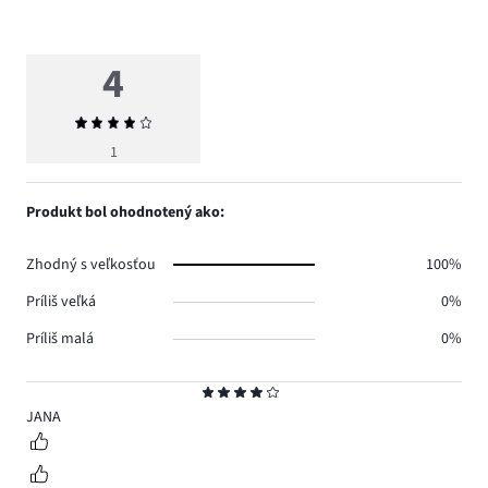
4
Priemerné
hodnotenie
1
4
Produkt bol ohodnotený ako:
Zhodný s veľkosťou
100%
Príliš veľká
0%
Príliš malá
0%
Hodnotenie
4
JANA