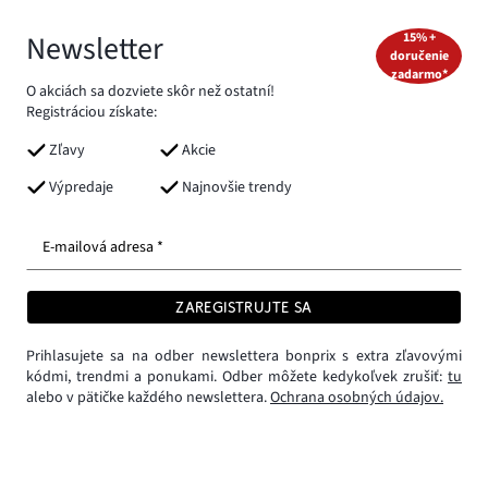
Newsletter
15% +
doručenie
zadarmo*
O akciách sa dozviete skôr než ostatní!
Registráciou získate:
Zľavy
Akcie
Výpredaje
Najnovšie trendy
E-mailová adresa *
ZAREGISTRUJTE SA
Prihlasujete sa na odber newslettera bonprix s extra zľavovými
kódmi, trendmi a ponukami. Odber môžete kedykoľvek zrušiť:
tu
alebo v pätičke každého newslettera.
Ochrana osobných údajov.