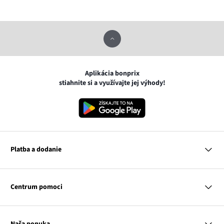
Aplikácia bonprix
stiahnite si a využívajte jej výhody!
Platba a dodanie
MasterCard
VISA
Centrum pomoci
Google pay
Apple pay
Otázky a odpovede
Platba a dodanie