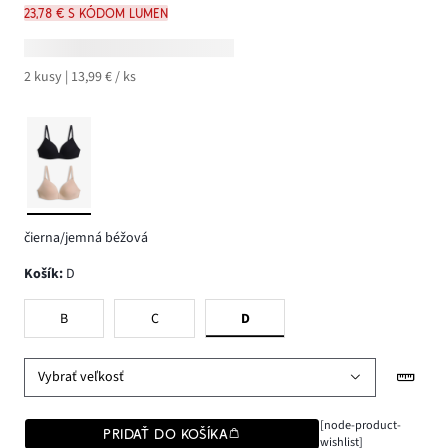
23,78 € s kódom LUMEN
2 kusy | 13,99 € / ks
čierna/jemná béžová
Košík
:
D
B
C
D
Vybrať veľkosť
[node-product-
PRIDAŤ DO KOŠÍKA
wishlist]