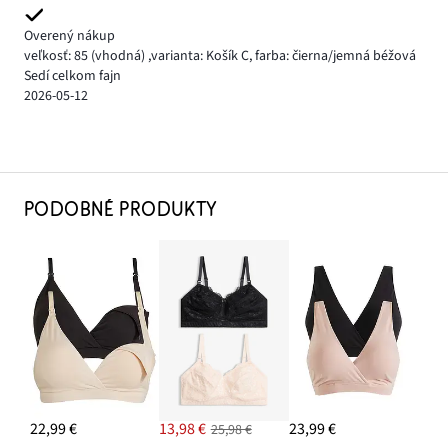
Overený nákup
veľkosť: 85
(vhodná)
,
varianta: Košík C,
farba: čierna/jemná béžová
Sedí celkom fajn
2026-05-12
PODOBNÉ PRODUKTY
22,99 €
13,98 €
23,99 €
25,98 €