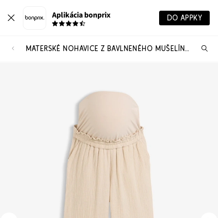
Aplikácia bonprix
DO APPKY
MATERSKÉ NOHAVICE Z BAVLNENÉHO MUŠELÍNU, LOOSE FIT
Hľ
pr