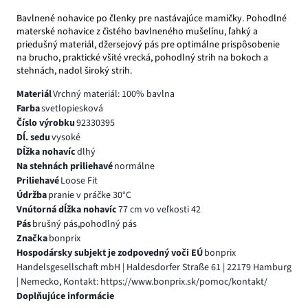
Bavlnené nohavice po členky pre nastávajúce mamičky. Pohodlné
materské nohavice z čistého bavlneného mušelínu, ľahký a
priedušný materiál, džersejový pás pre optimálne prispôsobenie
na brucho, praktické všité vrecká, pohodlný strih na bokoch a
stehnách, nadol široký strih.
Materiál
Vrchný materiál: 100% bavlna
Farba
svetlopiesková
Číslo výrobku
92330395
Dĺ. sedu
vysoké
Dĺžka nohavíc
dlhý
Na stehnách priliehavé
normálne
Priliehavé
Loose Fit
Údržba
pranie v práčke 30°C
Vnútorná dĺžka nohavíc
77 cm vo veľkosti 42
Pás
brušný pás,pohodlný pás
Značka
bonprix
Hospodársky subjekt je zodpovedný voči EÚ
bonprix
Handelsgesellschaft mbH | Haldesdorfer Straße 61 | 22179 Hamburg
| Nemecko, Kontakt: https://www.bonprix.sk/pomoc/kontakt/
Doplňujúce informácie