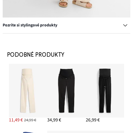
Pozrite si stylingové produkty
Materská podprsenka bez kostíc s bio bavlnou (2
PODOBNÉ PRODUKTY
ks)
19,99 €
PRIDAŤ DO KOŠÍKA
Slamená taška
22,99 €
11,49 €
34,99 €
26,99 €
24,99 €