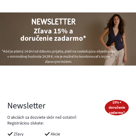
NEWSLETTER
Zľava 15% a
doručenie zadarmo*
*Kód je platný 14 dní od dátumu prijatia, platí na nasledujúcu objednávku
v minimálnej hodnote
24,99 €
, nie je možné ho kombinovať s inými
zľavovými kódmi.
Newsletter
15% +
doručenie
zadarmo*
O akciách sa dozviete skôr než ostatní!
Registráciou získate:
Zľavy
Akcie