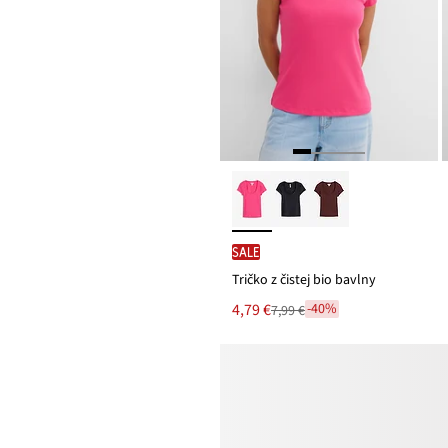
SALE
Tričko z čistej bio bavlny
Nová
4,79 €
-40%
7,99 €
Zľava
cena
z
je
ceny
7,99 €