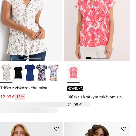
Tričko z viskózového mixu
novinka
12,99 €
-13%
Blúzka s krátkym rukávom z padavého saténu
21,99 €