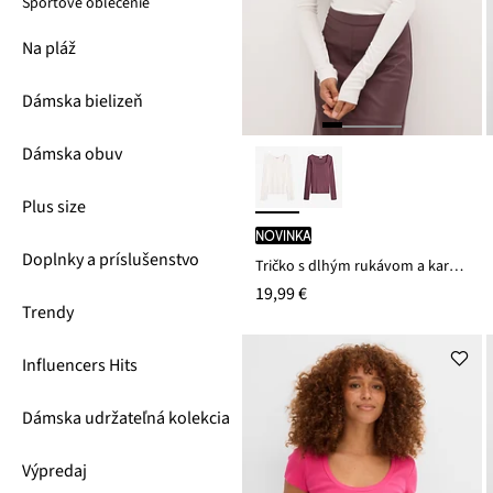
Športové oblečenie
Na pláž
Dámska bielizeň
Dámska obuv
Plus size
novinka
Doplnky a príslušenstvo
Tričko s dlhým rukávom a karé výstrihom
19,99 €
Trendy
Influencers Hits
Dámska udržateľná kolekcia
Výpredaj