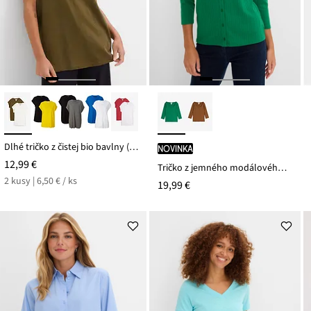
Dlhé tričko z čistej bio bavlny (2 ks v balení)
novinka
12,99 €
Tričko z jemného modálového mixu
2 kusy | 6,50 € / ks
19,99 €