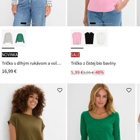
novinka
SALE
Tričko s dlhým rukávom a volánmi
Tričko z čistej bio bavlny
16,99 €
Nová
5,99 €
-40%
9,99 €
Zľava
cena
z
je
ceny
9,99 €