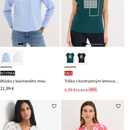
novinka
SALE
Blúzka z bavlneného mixu
Tričko s kontrastným lemovaním
21,99 €
Nová
4,99 €
-56%
11,49 €
Zľava
cena
z
je
ceny
11,49 €