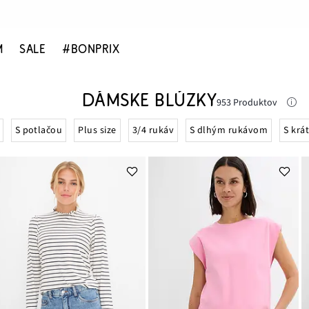
M
SALE
#BONPRIX
DÁMSKE BLÚZKY
953 Produktov
S potlačou
Plus size
3/4 rukáv
S dlhým rukávom
S kr