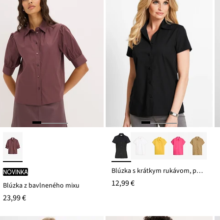
Blúzka s krátkym rukávom, popelínová
novinka
12,99 €
Blúzka z bavlneného mixu
23,99 €