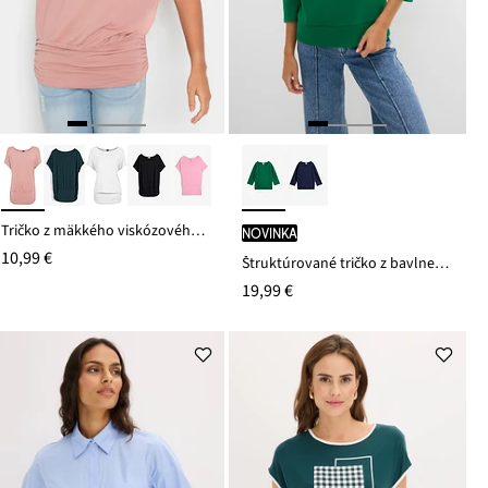
Tričko z mäkkého viskózového mixu
novinka
10,99 €
Štruktúrované tričko z bavlneného mixu
19,99 €