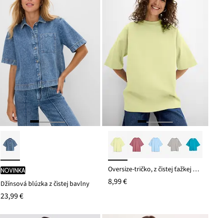
Oversize-tričko, z čistej ťažkej bio bavlny
novinka
8,99 €
Džínsová blúzka z čistej bavlny
23,99 €