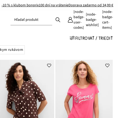
-10 % s klubom bonprix
100 dní na vrátenie
Doprava zadarmo od 34,99 €
[node-
[node-
[node-
badge-
badge-
Hľadať produkt
badge-
user-
cart-
wishlist]
codes]
items]
FILTROVAŤ / TRIEDIŤ
átkym rukávom