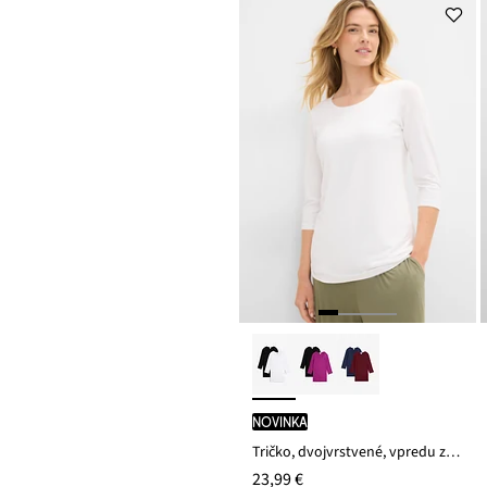
novinka
Tričko, dvojvrstvené, vpredu z mäkkého viskózového mixu (2 ks v balení)
23,99 €