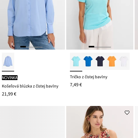
Tričko z čistej bavlny
novinka
7,49 €
Košeľová blúzka z čistej bavlny
21,99 €