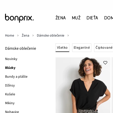
ŽENA
MUŽ
DIEŤA
DO
Home
Žena
Dámske oblečenie
Všetko
Elegantné
Čipkované
Dámske oblečenie
Novinky
Blúzky
Bundy a plášte
Džínsy
Košele
Mikiny
Nohavice