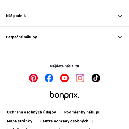
Tabuľka veľkostí
Platba na dobierku
Žena
Klub bonprix
Muž
Katalóg
Náš podnik
Dieťa
Influencers
Dom
Kontakt
Odkaz
O nás
Inšpirácie
sa
Odkaz
Naša zodpovednosť
Mapa tagov
Bezpečné nákupy
otvorí
Odkaz
sa
Médiá
v
sa
otvorí
novom
otvorí
v
Transakcie a platby sú bezpečné so SSL spojením.
okne
v
novom
novom
okne
Nájdete nás aj tu
okne
Odkaz
Odkaz
Odkaz
Odkaz
Odkaz
sa
sa
sa
sa
sa
otvorí
otvorí
otvorí
otvorí
otvorí
v
v
v
v
v
novom
novom
novom
novom
novom
okne
okne
okne
okne
okne
Ochrana osobných údajov
Podmienky nákupu
Mapa stránky
Centre ochrany osobných