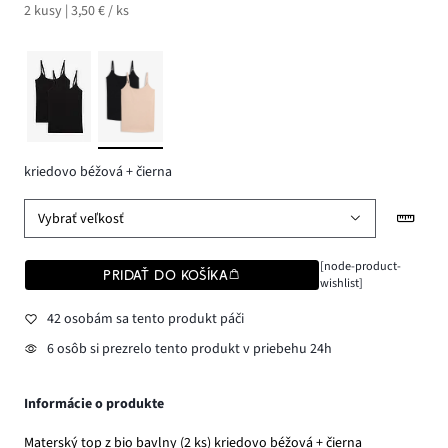
2 kusy | 3,50 € / ks
kriedovo béžová + čierna
Vybrať veľkosť
[node-product-
PRIDAŤ DO KOŠÍKA
wishlist]
42 osobám sa tento produkt páči
6 osôb si prezrelo tento produkt v priebehu 24h
Informácie o produkte
Materský top z bio bavlny (2 ks) kriedovo béžová + čierna