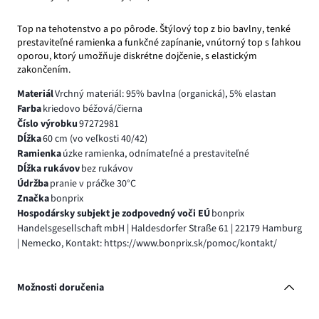
Top na tehotenstvo a po pôrode. Štýlový top z bio bavlny, tenké
prestaviteľné ramienka a funkčné zapínanie, vnútorný top s ľahkou
oporou, ktorý umožňuje diskrétne dojčenie, s elastickým
zakončením.
Materiál
Vrchný materiál: 95% bavlna (organická), 5% elastan
Farba
kriedovo béžová/čierna
Číslo výrobku
97272981
Dĺžka
60 cm (vo veľkosti 40/42)
Ramienka
úzke ramienka, odnímateľné a prestaviteľné
Dĺžka rukávov
bez rukávov
Údržba
pranie v práčke 30°C
Značka
bonprix
Hospodársky subjekt je zodpovedný voči EÚ
bonprix
Handelsgesellschaft mbH | Haldesdorfer Straße 61 | 22179 Hamburg
| Nemecko, Kontakt: https://www.bonprix.sk/pomoc/kontakt/
Možnosti doručenia