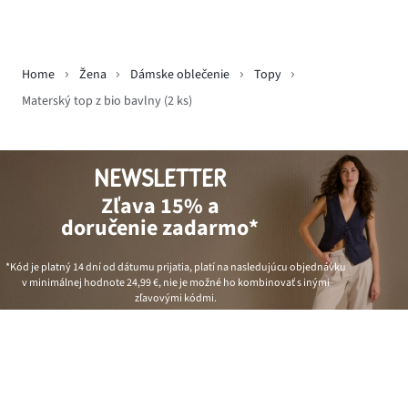
Home
Žena
Dámske oblečenie
Topy
Materský top z bio bavlny (2 ks)
NEWSLETTER
Zľava 15% a
doručenie zadarmo*
*Kód je platný 14 dní od dátumu prijatia, platí na nasledujúcu objednávku
v minimálnej hodnote
24,99 €
, nie je možné ho kombinovať s inými
zľavovými kódmi.