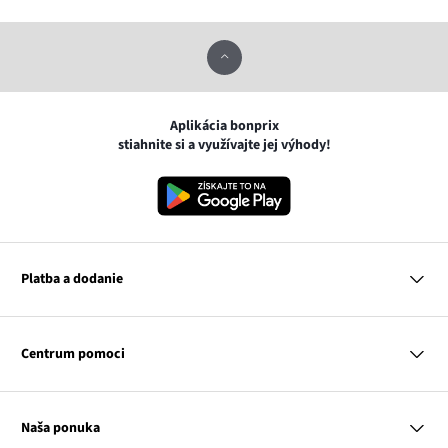
Aplikácia bonprix
stiahnite si a využívajte jej výhody!
Platba a dodanie
MasterCard
VISA
Centrum pomoci
Google pay
Apple pay
Otázky a odpovede
Platba a dodanie
Naša ponuka
Slovenská pošta
Vrátenie a reklamácia