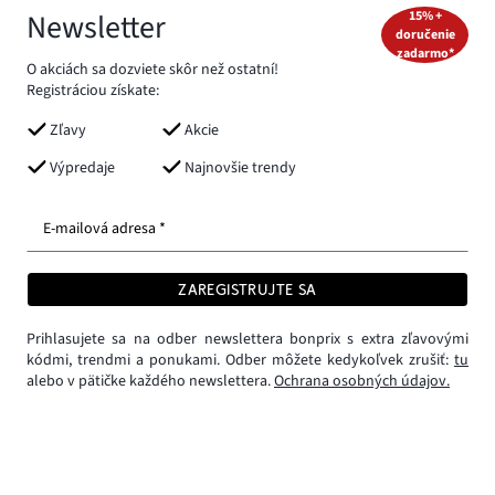
Newsletter
15% +
doručenie
zadarmo*
O akciách sa dozviete skôr než ostatní!
Registráciou získate:
Zľavy
Akcie
Výpredaje
Najnovšie trendy
E-mailová adresa *
ZAREGISTRUJTE SA
Prihlasujete sa na odber newslettera bonprix s extra zľavovými
kódmi, trendmi a ponukami. Odber môžete kedykoľvek zrušiť:
tu
alebo v pätičke každého newslettera.
Ochrana osobných údajov.