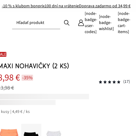
-10 % s klubom bonprix
100 dní na vrátenie
Doprava zadarmo od 34,99 €
[node-
[node-
[node-
badge-
badge-
Hľadať produkt
badge-
user-
cart-
wishlist]
codes]
items]
SALE
MAXI NOHAVIČKY (2 KS)
8,98 €
-35%
(17)
13,98 €
 kusy | 4,49 € / ks