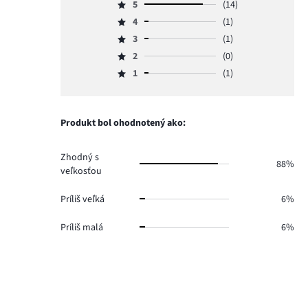
5
(14)
Hodnotenie
4
(1)
5,
Hodnotenie
počet
3
(1)
4,
Hodnotenie
hlasov
počet
2
(0)
3,
Hodnotenie
14.
hlasov
počet
1
(1)
2,
Hodnotenie
1.
hlasov
počet
1,
1.
hlasov
počet
0.
hlasov
Produkt bol ohodnotený ako:
1.
Zhodný s
88%
veľkosťou
Príliš veľká
6%
Príliš malá
6%