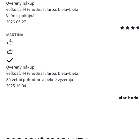
Overený nákup
veľkosť: 44
(vhodná)
,
farba: biela+biela
Veľmi spokojná
2026-05-27
Hodnotenie
5
MARTINA
Overený nákup
veľkosť: 44
(vhodná)
,
farba: biela+biela
Sú veľmi pohodlné a pekné vyzerajú
2025-10-04
viac hodn