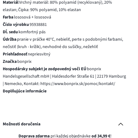
Materiál
Vrchný materiál: 80% polyamid (recyklovaný), 20%
elastan; Čipka: 90% polyamid, 10% elastan
Farba
lososová + lososová
Číslo výrobku
95938881
Dĺ. sedu
komfortný pás
Údržba
pranie v práčke 40°C, nebieliť, perte s podobnými farbami,
nečistiť (kruh - krížik), nevhodné do sušičky, nežehliť
Priehľadnosť
nepriesvitný
Značka
bonprix
Hospodársky subjekt je zodpovedný voči EÚ
bonprix
Handelsgesellschaft mbH | Haldesdorfer Straße 61 | 22179 Hamburg
| Nemecko, Kontakt: https://www.bonprix.sk/pomoc/kontakt/
Doplňujúce informácie
Možnosti doručenia
Doprava zdarma
pri každej objednávke
od 34,99 €
!