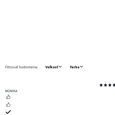
Filtrovať hodnotenia:
Veľkosť
Farba
Hodnotenie
5
MONIKA