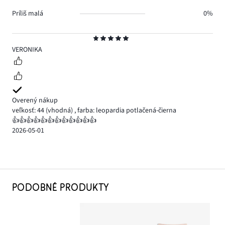
Príliš malá
0%
Hodnotenie
5
VERONIKA
Overený nákup
veľkosť: 44
(vhodná)
,
farba: leopardia potlačená-čierna
👍👍👍👍👍👍👍👍👍👍👍👍
2026-05-01
PODOBNÉ PRODUKTY