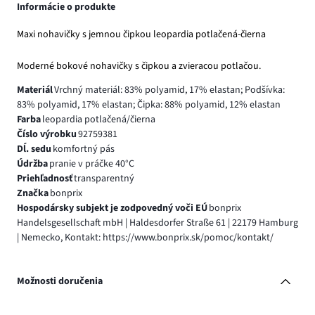
Informácie o produkte
Maxi nohavičky s jemnou čipkou leopardia potlačená-čierna
Moderné bokové nohavičky s čipkou a zvieracou potlačou.
Materiál
Vrchný materiál: 83% polyamid, 17% elastan; Podšívka:
83% polyamid, 17% elastan; Čipka: 88% polyamid, 12% elastan
Farba
leopardia potlačená/čierna
Číslo výrobku
92759381
Dĺ. sedu
komfortný pás
Údržba
pranie v práčke 40°C
Priehľadnosť
transparentný
Značka
bonprix
Hospodársky subjekt je zodpovedný voči EÚ
bonprix
Handelsgesellschaft mbH | Haldesdorfer Straße 61 | 22179 Hamburg
| Nemecko, Kontakt: https://www.bonprix.sk/pomoc/kontakt/
Možnosti doručenia