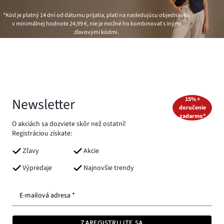
*Kód je platný 14 dní od dátumu prijatia, platí na nasledujúcu objednávku
v minimálnej hodnote
24,99 €
, nie je možné ho kombinovať s inými
zľavovými kódmi.
Newsletter
15% +
doručenie
zadarmo*
O akciách sa dozviete skôr než ostatní!
Registráciou získate:
Zľavy
Akcie
Výpredaje
Najnovšie trendy
E-mailová adresa *
ZAREGISTRUJTE SA