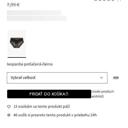
7,99 €
leopardia potlačená-čierna
Vybrať veľkosť
[node-product-
PRIDAŤ DO KOŠÍKA
wishlist]
15 osobám sa tento produkt páči
46 osôb si prezrelo tento produkt v priebehu 24h